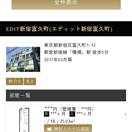
全件表示
EDIT新宿富久町(エディット新宿富久町)
東京都新宿区富久町1-12
都営新宿線「曙橋」駅 徒歩5分
2017年03月築
仲介0
礼0
部屋一覧
***
円（管理費：***円）
***ヶ月
***ヶ月
敷
礼
- / 1R / 25.03m²
検討リストに追加