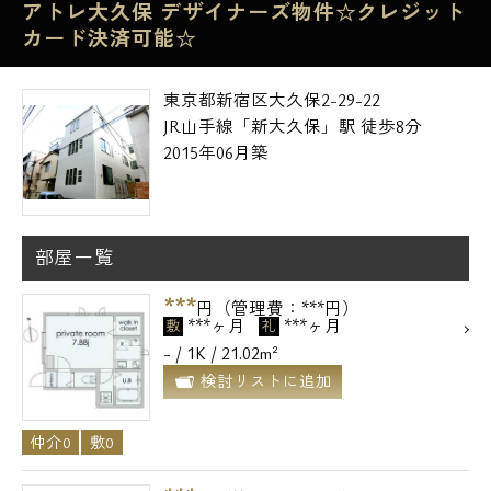
アトレ大久保 デザイナーズ物件☆クレジット
カード決済可能☆
東京都新宿区大久保2-29-22
JR山手線「新大久保」駅 徒歩8分
2015年06月築
部屋一覧
***
円（管理費：***円）
***ヶ月
***ヶ月
敷
礼
- / 1K / 21.02m²
検討リストに追加
仲介0
敷0