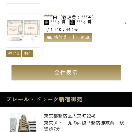
***
円（管理費：***円）
***ヶ月
***ヶ月
敷
礼
- / 1LDK / 44.4m²
検討リストに追加
仲介0
敷0
全件表示
プレール・ドゥーク新宿御苑
東京都新宿区大京町22-8
東京メトロ丸の内線「新宿御苑前」駅
徒歩7分