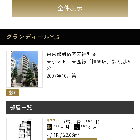
全件表示
グランディールY,S
東京都新宿区天神町68
東京メトロ東西線「神楽坂」駅 徒歩5
分
2007年10月築
敷0
部屋一覧
***
円（管理費：***円）
***ヶ月
***ヶ月
敷
礼
- / 1K / 22.68m²