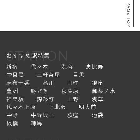
PAGE TOP
STATION
おすすめ駅特集
新宿
代々木
渋谷
恵比寿
中目黒
三軒茶屋
目黒
麻布十番
品川
田町
銀座
豊洲
勝どき
秋葉原
御茶ノ水
神楽坂
錦糸町
上野
浅草
代々木上原
下北沢
明大前
中野
中野坂上
荻窪
池袋
板橋
練馬