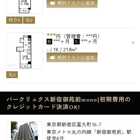
検討リストに追加
仲介0
礼0
***
円（管理費：***円）
***ヶ月
***ヶ月
敷
礼
- / 1K / 21.8m²
検討リストに追加
礼0
パークリュクス新宿御苑前mono|初期費用の
クレジットカード決済OK!
東京都新宿区富久町16-7
東京メトロ丸の内線「新宿御苑前」駅
徒歩6分