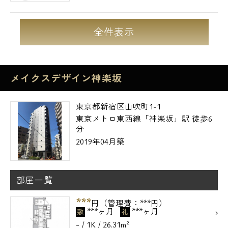
全件表示
メイクスデザイン神楽坂
東京都新宿区山吹町1-1
東京メトロ東西線「神楽坂」駅 徒歩6
分
2019年04月築
電話でお問い合わせ
部屋一覧
0120-500-529
***
円（管理費：***円）
***ヶ月
***ヶ月
敷
礼
営業時間 10：00～18：00
- / 1K / 26.31m²