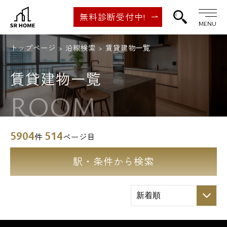
無料診断受付中!
MENU
トップページ
沿線検索
賃貸建物一覧
賃貸建物一覧
ROOM
5904
514
件
ページ目
駅・条件から検索