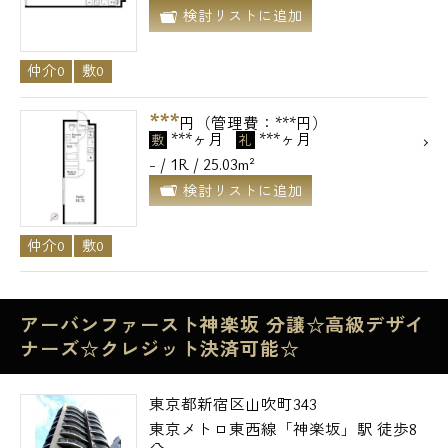
検討リストに追加
仲介0
敷0
***
円（管理費：***円）
***ヶ月
***ヶ月
敷
礼
- / 1R / 25.03m²
検討リストに追加
仲介0
敷0
アーバンファースト神楽坂 分譲☆高級デザイ
ナーズ☆クレジット決済可能☆
東京都新宿区山吹町343
東京メトロ東西線「神楽坂」駅 徒歩8