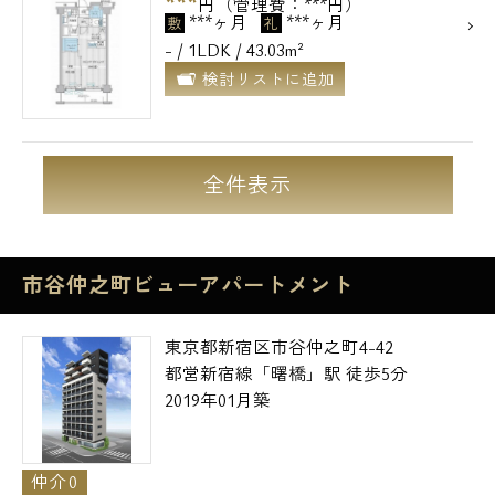
***
円（管理費：***円）
***ヶ月
***ヶ月
敷
礼
- / 1LDK / 43.03m²
検討リストに追加
全件表示
市谷仲之町ビューアパートメント
東京都新宿区市谷仲之町4-42
都営新宿線「曙橋」駅 徒歩5分
2019年01月築
仲介0