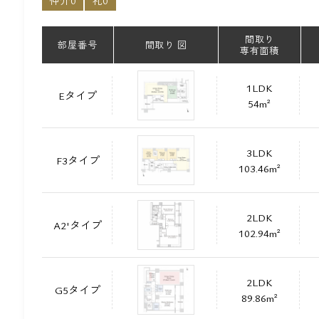
仲介0
礼0
間取り
部屋番号
間取り 図
専有面積
1LDK
Eタイプ
54m²
3LDK
F3タイプ
103.46m²
2LDK
A2'タイプ
102.94m²
2LDK
G5タイプ
89.86m²