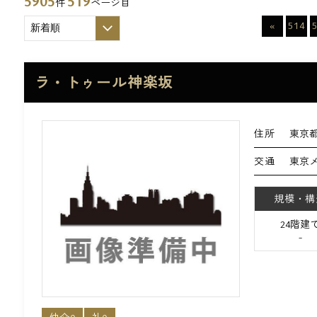
5905
519
件
ページ目
«
514
ラ・トゥール神楽坂
住所
東京都
交通
東京
規模・構
24階建
-