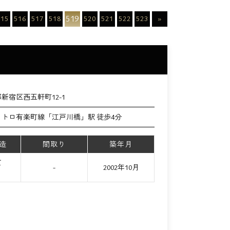
519
515
516
517
518
520
521
522
523
»
新宿区西五軒町12-1
メトロ有楽町線「江戸川橋」駅 徒歩4分
造
間取り
築年月
て
-
2002年10月