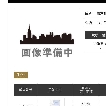
住所
東京都
交通
JR山
規模・構
27階建
-
仲介0
間取り
部屋番号
間取り 図
専有面積
1LDK