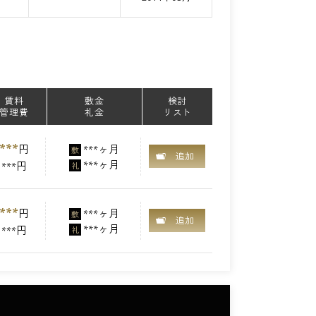
賃料
敷金
検討
管理費
礼金
リスト
***
円
***ヶ月
敷
追加
***ヶ月
***円
礼
***
円
***ヶ月
敷
追加
***ヶ月
***円
礼