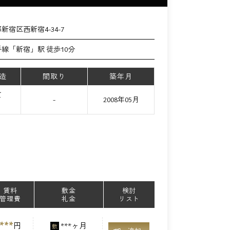
新宿区西新宿4-34-7
手線「新宿」駅 徒歩10分
造
間取り
築年月
て
-
2008年05月
賃料
敷金
検討
管理費
礼金
リスト
***
円
***ヶ月
敷