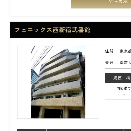
全件表示
フェニックス西新宿弐番館
住所
東京都
交通
都営
規模・構
7階建
-