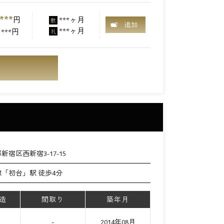
***
円
***ヶ月
敷
追加
***ヶ月
***円
礼
新宿区西新宿3-17-15
「初台」駅 徒歩4分
造
間取り
築年月
て
-
2014年08月