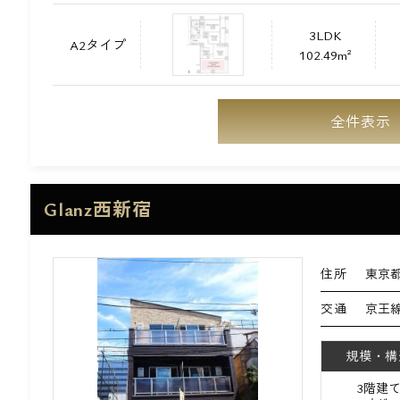
3LDK
A2タイプ
102.49m²
全件表示
Glanz西新宿
住所
東京都
交通
京王線
規模・構
3階建