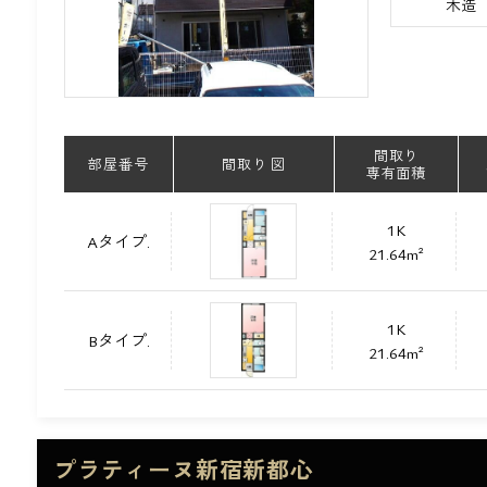
木造
間取り
部屋番号
間取り 図
専有面積
1K
Aタイプ.
21.64m²
1K
Bタイプ.
21.64m²
プラティーヌ新宿新都心