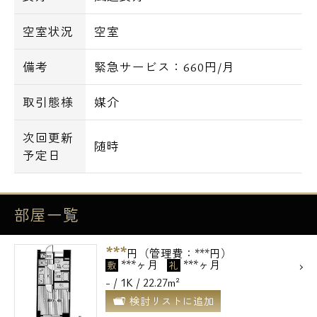
電話でお問い合わせ
空室状況
空室
0120-500-529
備考
緊急サービス：660円/月
営業時間 10：00～18：00
取引態様
媒介
メールでお問い合わせ
次回更新
随時
予定日
お問い合わせ
部屋一覧
***
円（管理費：***円）
***ヶ月
***ヶ月
敷
礼
- / 1K / 22.27m²
検討リストに追加