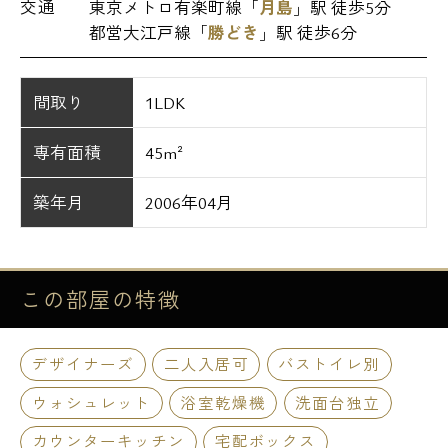
交通
東京メトロ有楽町線「
月島
」駅 徒歩5分
都営大江戸線「
勝どき
」駅 徒歩6分
間取り
1LDK
専有面積
45m²
築年月
2006年04月
この部屋の
特徴
デザイナーズ
二人入居可
バストイレ別
ウォシュレット
浴室乾燥機
洗面台独立
カウンターキッチン
宅配ボックス