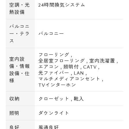
空調・光
24時間換気システム
熱設備
バルコニ
ー・テラ
バルコニー
ス
フローリング
,
室内設
全居室フローリング
,
室内洗濯置
,
備・情報
エアコン
,
照明付
,
CATV
,
光ファイバー
,
LAN
,
設備・仕
マルチメディアコンセント
,
様
TVインターホン
収納
クローゼット
,
靴入
照明
ダウンライト
良好
風通良好