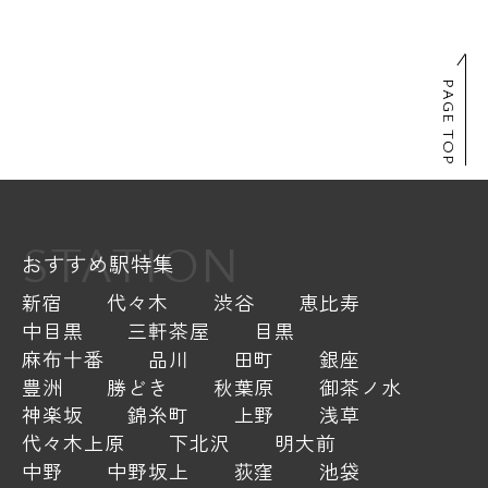
PAGE TOP
STATION
おすすめ駅特集
新宿
代々木
渋谷
恵比寿
中目黒
三軒茶屋
目黒
麻布十番
品川
田町
銀座
豊洲
勝どき
秋葉原
御茶ノ水
神楽坂
錦糸町
上野
浅草
代々木上原
下北沢
明大前
中野
中野坂上
荻窪
池袋