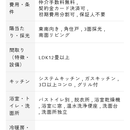
仲介手数料無料
,
費用・条
契約金カード決済可
,
件
初期費用分割可
,
保証人不要
陽当た
東南向き
,
角住戸
,
3面採光
,
南面リビング
り・採光
間取り
（特徴・
LDK12畳以上
設備）
システムキッチン
,
ガスキッチン
,
キッチン
3口以上コンロ
,
グリル付
浴室・ト
バストイレ別
,
脱衣所
,
浴室乾燥機
イレ・洗
,
浴室に窓
,
温水洗浄便座
,
洗面台
,
洗面所独立
面所
冷暖房・