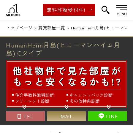
無料診断受付中!
MENU
トップページ
賃貸部屋一覧
HumanHeim月島(ヒューマン
HumanHeim月島(ヒューマンハイム月
島) Cタイプ
TEL
MAIL
LINE