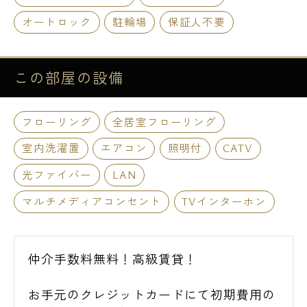
オートロック
駐輪場
保証人不要
この部屋の
設備
フローリング
全居室フローリング
室内洗濯置
エアコン
照明付
CATV
光ファイバー
LAN
マルチメディアコンセント
TVインターホン
仲介手数料無料！高級賃貸！
お手元のクレジットカードにて初期費用の