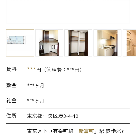
***
賃料
円（管理費：
***
円）
敷金
***ヶ月
礼金
***ヶ月
住所
東京都中央区湊3-4-10
東京メトロ有楽町線「
新富町
」駅 徒歩3分