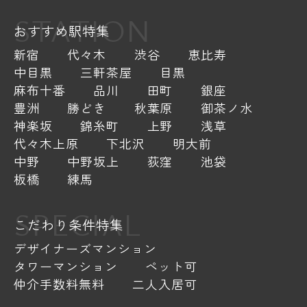
STATION
おすすめ駅特集
新宿
代々木
渋谷
恵比寿
中目黒
三軒茶屋
目黒
麻布十番
品川
田町
銀座
豊洲
勝どき
秋葉原
御茶ノ水
神楽坂
錦糸町
上野
浅草
代々木上原
下北沢
明大前
中野
中野坂上
荻窪
池袋
板橋
練馬
SPECIAL
こだわり条件特集
デザイナーズマンション
タワーマンション
ペット可
仲介手数料無料
二人入居可