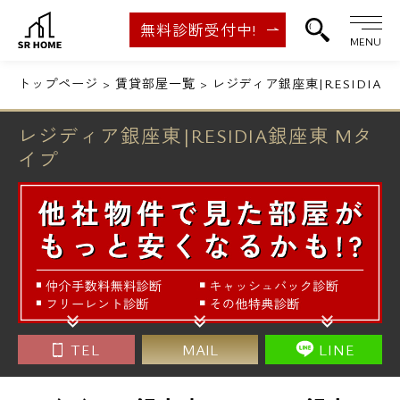
無料診断受付中!
MENU
トップページ
賃貸部屋一覧
レジディア銀座東|RESIDIA
レジディア銀座東|RESIDIA銀座東 Mタ
イプ
TEL
MAIL
LINE