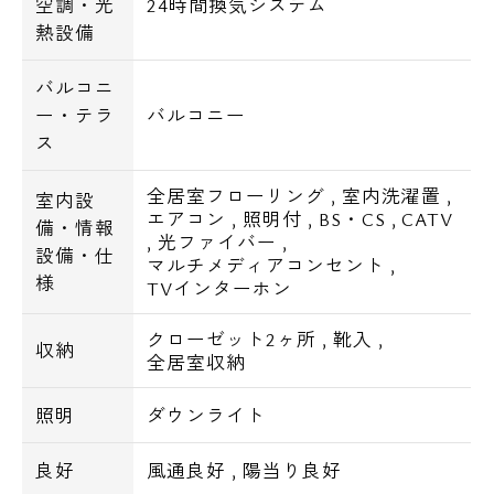
空調・光
24時間換気システム
熱設備
バルコニ
ー・テラ
バルコニー
ス
全居室フローリング
,
室内洗濯置
,
室内設
エアコン
,
照明付
,
BS・CS
,
CATV
備・情報
,
光ファイバー
,
設備・仕
マルチメディアコンセント
,
様
TVインターホン
クローゼット2ヶ所
,
靴入
,
収納
全居室収納
照明
ダウンライト
良好
風通良好
,
陽当り良好