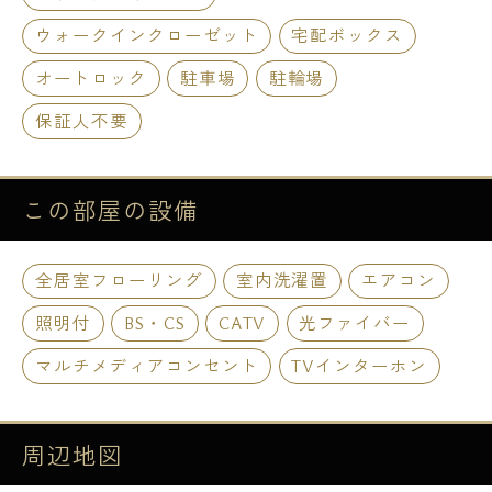
ウォークインクローゼット
宅配ボックス
オートロック
駐車場
駐輪場
保証人不要
この部屋の
設備
全居室フローリング
室内洗濯置
エアコン
照明付
BS・CS
CATV
光ファイバー
マルチメディアコンセント
TVインターホン
周辺地図