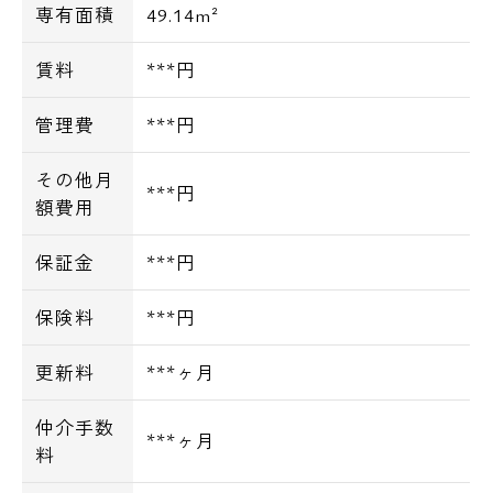
専有面積
49.14m²
賃料
***円
管理費
***円
その他月
***円
額費用
保証金
***円
保険料
***円
更新料
***ヶ月
仲介手数
***ヶ月
料