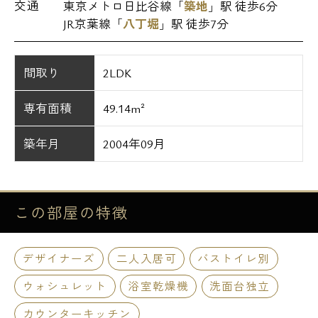
交通
東京メトロ日比谷線「
築地
」駅 徒歩6分
JR京葉線「
八丁堀
」駅 徒歩7分
間取り
2LDK
専有面積
49.14m²
築年月
2004年09月
この部屋の
特徴
デザイナーズ
二人入居可
バストイレ別
ウォシュレット
浴室乾燥機
洗面台独立
カウンターキッチン