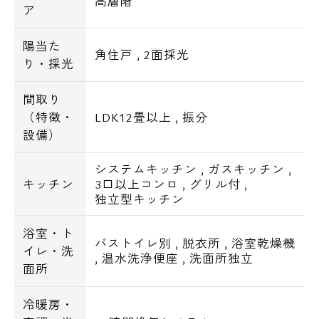
高層階
ア
陽当た
角住戸
,
2面採光
り・採光
間取り
（特徴・
LDK12畳以上
,
振分
設備）
システムキッチン
,
ガスキッチン
,
キッチン
3口以上コンロ
,
グリル付
,
独立型キッチン
浴室・ト
バストイレ別
,
脱衣所
,
浴室乾燥機
イレ・洗
,
温水洗浄便座
,
洗面所独立
面所
冷暖房・