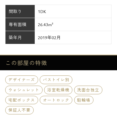
間取り
1DK
専有面積
26.43m²
築年月
2019年02月
この部屋の
特徴
デザイナーズ
バストイレ別
ウォシュレット
浴室乾燥機
洗面台独立
宅配ボックス
オートロック
駐輪場
保証人不要