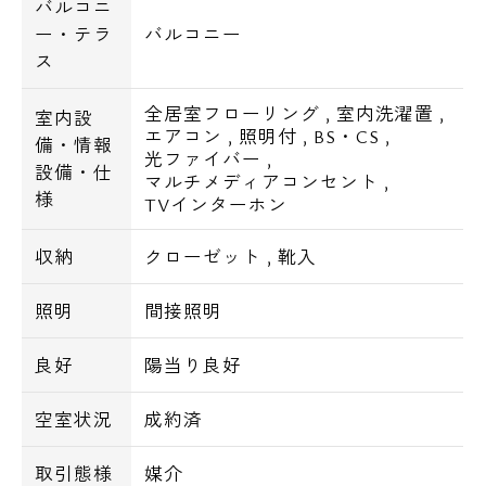
バルコニ
ー・テラ
バルコニー
ス
全居室フローリング
,
室内洗濯置
,
室内設
エアコン
,
照明付
,
BS・CS
,
備・情報
光ファイバー
,
設備・仕
マルチメディアコンセント
,
様
TVインターホン
収納
クローゼット
,
靴入
照明
間接照明
良好
陽当り良好
空室状況
成約済
取引態様
媒介