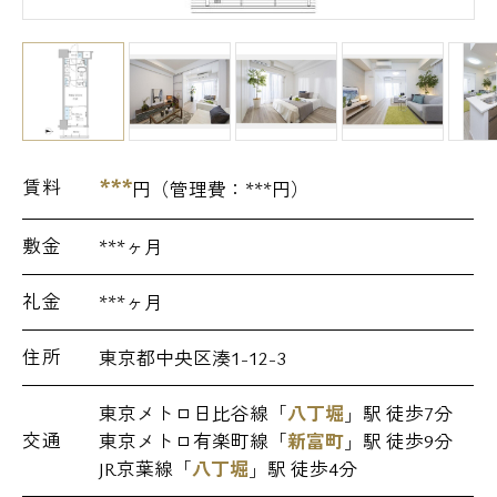
***
賃料
円（管理費：
***
円）
敷金
***ヶ月
礼金
***ヶ月
住所
東京都中央区湊1-12-3
東京メトロ日比谷線「
八丁堀
」駅 徒歩7分
交通
東京メトロ有楽町線「
新富町
」駅 徒歩9分
JR京葉線「
八丁堀
」駅 徒歩4分