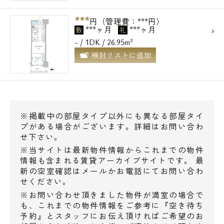
***
円（管理費：***円）
***ヶ月
***ヶ月
敷
礼
- / 1DK / 26.95m²
検討リストに追加
電話でお問い合わせ
0120-500-529
※掲載中の部屋タイプ以外にも異なる部屋タイ
プがある場合がございます。詳細はお問い合わ
営業時間 10：00～18：00
せ下さい。
※当サイトは最新物件情報からこれまでの物件
情報も含まれる賃貸アーカイブサイトです。 最
メールでお問い合わせ
新の空室確認はメールかお電話にてお問い合わ
せください。
お問い合わせ
※お問い合わせ頂きました物件が満室の場合で
も、これまでの物件情報をご参考に『空き待ち
予約』とスタッフにお伝え頂ければご希望のお