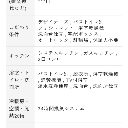
(鍵交換
***円
代など)
デザイナーズ
,
バストイレ別
,
こだわり
ウォシュレット
,
浴室乾燥機
,
洗面台独立
,
宅配ボックス
,
条件
オートロック
,
駐輪場
,
保証人不要
システムキッチン
,
ガスキッチン
,
キッチン
2口コンロ
浴室・ト
バストイレ別
,
脱衣所
,
浴室乾燥機
イレ・洗
,
追焚機能
,
TV付浴室
,
温水洗浄便座
,
洗面台
,
洗面所独立
面所
冷暖房・
空調・光
24時間換気システム
熱設備