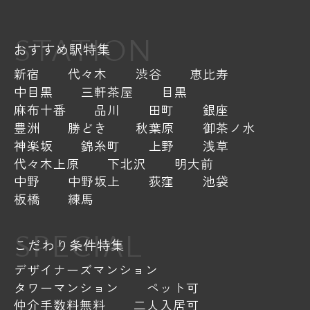
STATION
おすすめ駅特集
新宿
代々木
渋谷
恵比寿
中目黒
三軒茶屋
目黒
麻布十番
品川
田町
銀座
豊洲
勝どき
秋葉原
御茶ノ水
神楽坂
錦糸町
上野
浅草
代々木上原
下北沢
明大前
中野
中野坂上
荻窪
池袋
板橋
練馬
SPECIAL
こだわり条件特集
デザイナーズマンション
タワーマンション
ペット可
仲介手数料無料
二人入居可