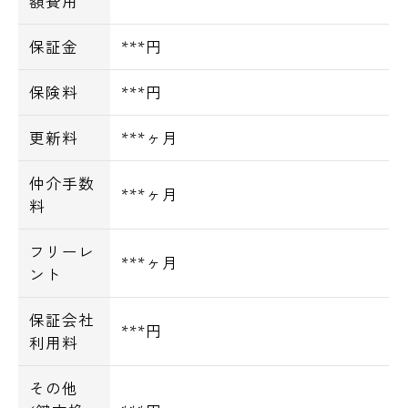
額費用
保証金
***円
保険料
***円
更新料
***ヶ月
仲介手数
***ヶ月
料
フリーレ
***ヶ月
ント
保証会社
***円
利用料
その他