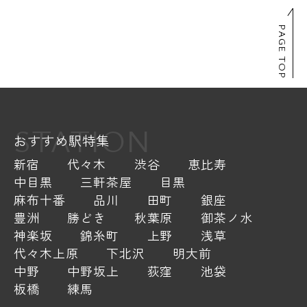
PAGE TOP
STATION
おすすめ駅特集
新宿
代々木
渋谷
恵比寿
中目黒
三軒茶屋
目黒
麻布十番
品川
田町
銀座
豊洲
勝どき
秋葉原
御茶ノ水
神楽坂
錦糸町
上野
浅草
代々木上原
下北沢
明大前
中野
中野坂上
荻窪
池袋
板橋
練馬