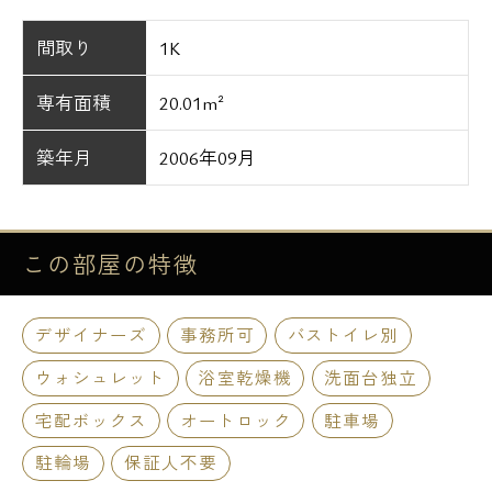
間取り
1K
専有面積
20.01m²
築年月
2006年09月
この部屋の
特徴
デザイナーズ
事務所可
バストイレ別
ウォシュレット
浴室乾燥機
洗面台独立
宅配ボックス
オートロック
駐車場
駐輪場
保証人不要