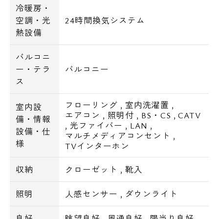
冷暖房・
空調・光
24時間換気システム
熱設備
バルコニ
ー・テラ
バルコニー
ス
フローリング
,
室内洗濯置
,
室内設
エアコン
,
照明付
,
BS・CS
,
CATV
備・情報
,
光ファイバー
,
LAN
,
設備・仕
マルチメディアコンセント
,
様
TVインターホン
収納
クローゼット
,
靴入
照明
人感センサー
,
ダウンライト
良好
眺望良好
,
風通良好
,
陽当り良好