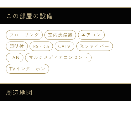
この部屋の
設備
フローリング
室内洗濯置
エアコン
照明付
BS・CS
CATV
光ファイバー
LAN
マルチメディアコンセント
TVインターホン
周辺地図