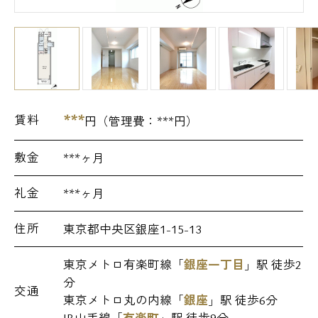
***
賃料
円（管理費：
***
円）
敷金
***ヶ月
礼金
***ヶ月
住所
東京都中央区銀座1-15-13
東京メトロ有楽町線「
銀座一丁目
」駅 徒歩2
分
交通
東京メトロ丸の内線「
銀座
」駅 徒歩6分
JR山手線「
有楽町
」駅 徒歩9分