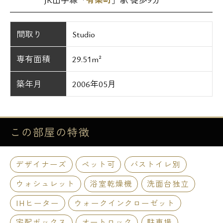
間取り
Studio
専有面積
29.51m²
築年月
2006年05月
この部屋の
特徴
デザイナーズ
ペット可
バストイレ別
ウォシュレット
浴室乾燥機
洗面台独立
IHヒーター
ウォークインクローゼット
宅配ボックス
オートロック
駐車場