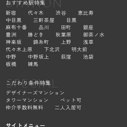
STATION
おすすめ駅特集
新宿
代々木
渋谷
恵比寿
中目黒
三軒茶屋
目黒
麻布十番
品川
田町
銀座
豊洲
勝どき
秋葉原
御茶ノ水
神楽坂
錦糸町
上野
浅草
代々木上原
下北沢
明大前
中野
中野坂上
荻窪
池袋
板橋
練馬
SPECIAL
こだわり条件特集
デザイナーズマンション
タワーマンション
ペット可
仲介手数料無料
二人入居可
サイトメニュー