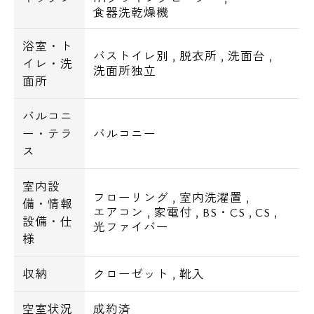
食器洗乾燥機
浴室・ト
バストイレ別
,
脱衣所
,
洗面台
,
イレ・洗
洗面所独立
面所
バルコニ
ー・テラ
バルコニー
ス
室内設
フローリング
,
室内洗濯置
,
備・情報
エアコン
,
家電付
,
BS・CS
,
CS
,
設備・仕
光ファイバー
様
収納
クローゼット
,
靴入
空室状況
成約済