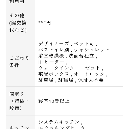
利用料
その他
(鍵交換
***円
代など)
デザイナーズ
,
ペット可
,
バストイレ別
,
ウォシュレット
,
浴室乾燥機
,
洗面台独立
,
こだわり
IHヒーター
,
条件
ウォークインクローゼット
,
宅配ボックス
,
オートロック
,
駐車場
,
駐輪場
,
保証人不要
間取り
（特徴・
寝室10畳以上
設備）
システムキッチン
,
キッチン
IHクッキングヒーター
,