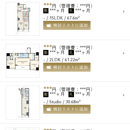
***
円（管理費：***円）
***ヶ月
***ヶ月
敷
礼
電話でお問い合わせ
- / 1SLDK / 67.6m²
検討リストに追加
0120-500-529
***
営業時間 10：00～18：00
円（管理費：***円）
***ヶ月
***ヶ月
敷
礼
- / 2LDK / 61.22m²
メールでお問い合わせ
検討リストに追加
お問い合わせ
***
円（管理費：***円）
***ヶ月
***ヶ月
敷
礼
- / Studio / 30.68m²
検討リストに追加