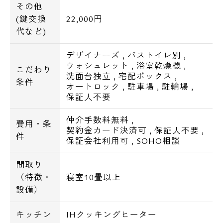
その他
(鍵交換
22,000円
代など)
デザイナーズ
,
バストイレ別
,
ウォシュレット
,
浴室乾燥機
,
こだわり
洗面台独立
,
宅配ボックス
,
条件
オートロック
,
駐車場
,
駐輪場
,
保証人不要
仲介手数料無料
,
費用・条
契約金カード決済可
,
保証人不要
,
件
保証会社利用可
,
SOHO相談
間取り
（特徴・
寝室10畳以上
設備）
キッチン
IHクッキングヒーター