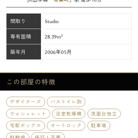
間取り
Studio
専有面積
28.39m²
築年月
2006年05月
この部屋の
特徴
デザイナーズ
バストイレ別
ウォシュレット
浴室乾燥機
洗面台独立
宅配ボックス
オートロック
駐車場
駐輪場
保証人不要