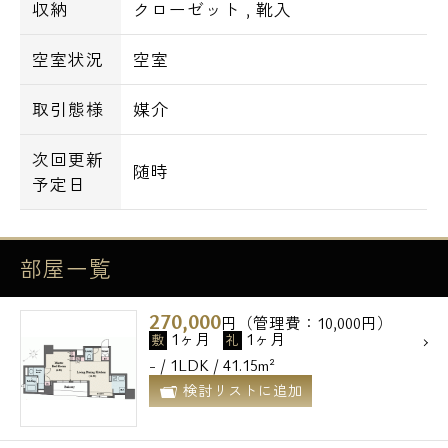
収納
クローゼット
,
靴入
空室状況
空室
取引態様
媒介
次回更新
随時
予定日
部屋一覧
270,000
円（管理費：10,000円）
1ヶ月
1ヶ月
敷
礼
- / 1LDK / 41.15m²
検討リストに追加