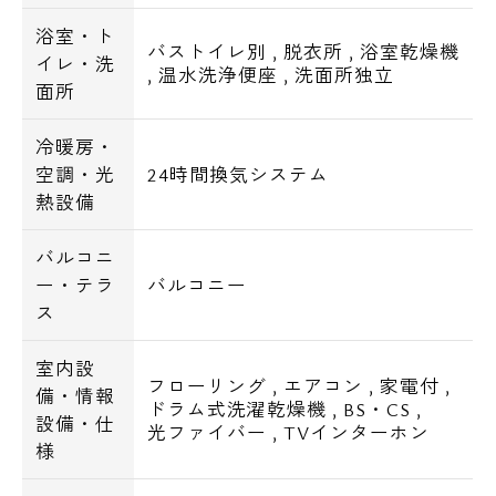
浴室・ト
バストイレ別
,
脱衣所
,
浴室乾燥機
イレ・洗
,
温水洗浄便座
,
洗面所独立
面所
冷暖房・
空調・光
24時間換気システム
熱設備
バルコニ
ー・テラ
バルコニー
ス
室内設
フローリング
,
エアコン
,
家電付
,
備・情報
ドラム式洗濯乾燥機
,
BS・CS
,
設備・仕
光ファイバー
,
TVインターホン
様