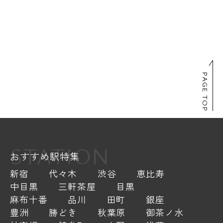
PAGE TOP
STATION
おすすめ駅特集
新宿
代々木
渋谷
恵比寿
中目黒
三軒茶屋
目黒
麻布十番
品川
田町
銀座
豊洲
勝どき
秋葉原
御茶ノ水