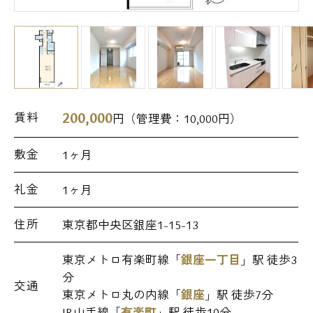
200,000
賃料
円（管理費：
10,000
円）
敷金
1ヶ月
礼金
1ヶ月
住所
東京都中央区銀座1-15-13
東京メトロ有楽町線「
銀座一丁目
」駅 徒歩3
分
交通
東京メトロ丸の内線「
銀座
」駅 徒歩7分
JR山手線「
有楽町
」駅 徒歩10分