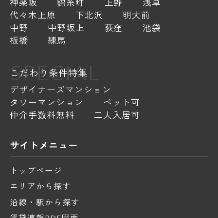
神楽坂
錦糸町
上野
浅草
代々木上原
下北沢
明大前
中野
中野坂上
荻窪
池袋
板橋
練馬
SPECIAL
こだわり条件特集
デザイナーズマンション
タワーマンション
ペット可
仲介手数料無料
二人入居可
サイトメニュー
トップページ
エリアから探す
沿線・駅から探す
賃貸速報PDF図面