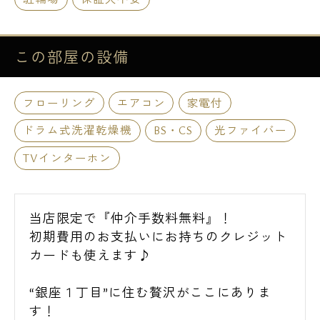
この部屋の
設備
フローリング
エアコン
家電付
ドラム式洗濯乾燥機
BS・CS
光ファイバー
TVインターホン
当店限定で『仲介手数料無料』！
初期費用のお支払いにお持ちのクレジット
カードも使えます♪
“銀座１丁目”に住む贅沢がここにありま
す！