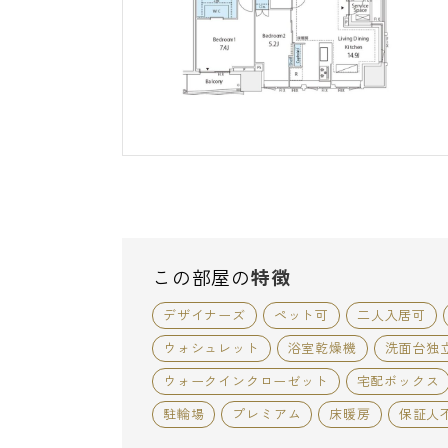
この部屋の
特徴
デザイナーズ
ペット可
二人入居可
ウォシュレット
浴室乾燥機
洗面台独
ウォークインクローゼット
宅配ボックス
駐輪場
プレミアム
床暖房
保証人