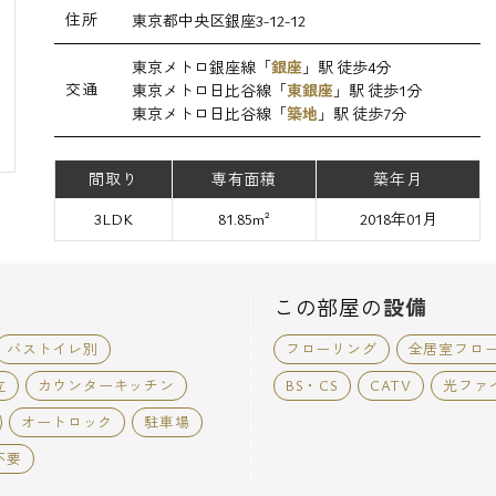
住所
東京都中央区銀座3-12-12
東京メトロ銀座線「
銀座
」駅 徒歩4分
交通
東京メトロ日比谷線「
東銀座
」駅 徒歩1分
東京メトロ日比谷線「
築地
」駅 徒歩7分
間取り
専有面積
築年月
3LDK
81.85m²
2018年01月
この部屋の
設備
バストイレ別
フローリング
全居室フロ
立
カウンターキッチン
BS・CS
CATV
光ファ
オートロック
駐車場
不要