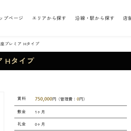
ップページ
エリアから探す
沿線・駅から探す
店
座プレミア Hタイプ
 Hタイプ
750,000
賃料
0
円（管理費：
円）
敷金
1ヶ月
礼金
0ヶ月