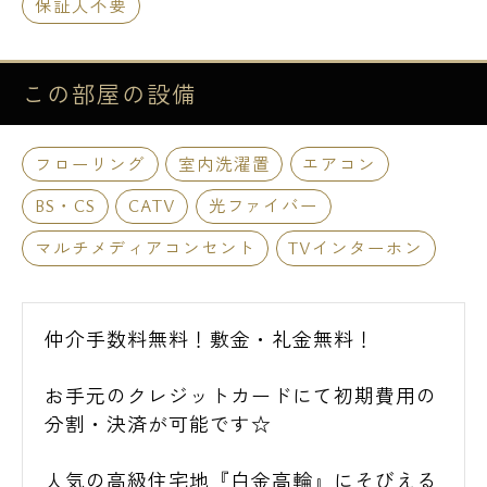
保証人不要
この部屋の
設備
フローリング
室内洗濯置
エアコン
BS・CS
CATV
光ファイバー
マルチメディアコンセント
TVインターホン
仲介手数料無料！敷金・礼金無料！
お手元のクレジットカードにて初期費用の
分割・決済が可能です☆
人気の高級住宅地『白金高輪』にそびえる