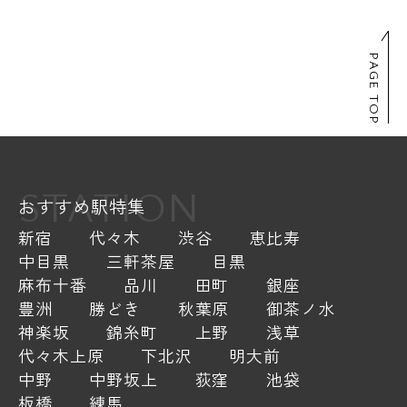
PAGE TOP
STATION
おすすめ駅特集
新宿
代々木
渋谷
恵比寿
中目黒
三軒茶屋
目黒
麻布十番
品川
田町
銀座
豊洲
勝どき
秋葉原
御茶ノ水
神楽坂
錦糸町
上野
浅草
代々木上原
下北沢
明大前
中野
中野坂上
荻窪
池袋
板橋
練馬