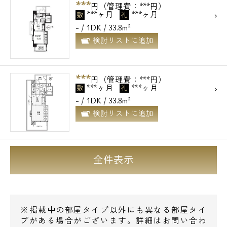
***
円（管理費：***円）
電話でお問い合わせ
***ヶ月
***ヶ月
敷
礼
- / 1DK / 33.8m²
0120-500-529
検討リストに追加
営業時間 10：00～18：00
***
円（管理費：***円）
***ヶ月
***ヶ月
敷
礼
メールでお問い合わせ
- / 1DK / 33.8m²
検討リストに追加
お問い合わせ
全件表示
※掲載中の部屋タイプ以外にも異なる部屋タイ
プがある場合がございます。詳細はお問い合わ