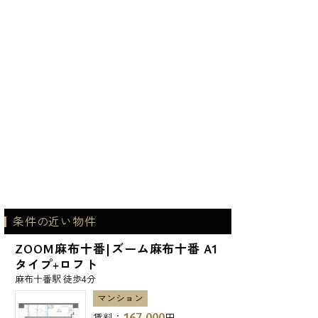
条件の近い物件
ZOOM麻布十番|ズーム麻布十番 A1
タイプ+ロフト
麻布十番駅 徒歩4分
マンション
167,000
賃料：
円