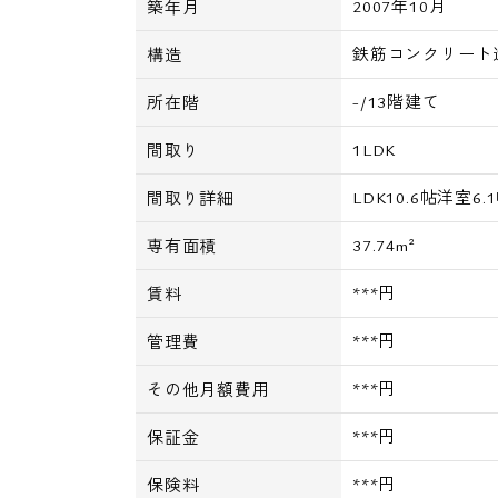
2007年10月
築年月
鉄筋コンクリート
構造
-/13階建て
所在階
1LDK
間取り
LDK10.6帖洋室6.
間取り詳細
37.74m²
専有面積
***円
賃料
***円
管理費
***円
その他月額費用
***円
保証金
***円
保険料