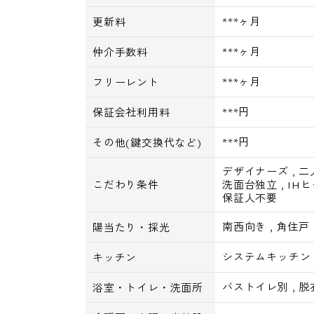
***ヶ月
更新料
***ヶ月
仲介手数料
***ヶ月
フリーレント
***円
保証会社利用料
***円
その他(鍵交換代など)
デザイナーズ
,
二
こだわり条件
洗面台独立
,
IH
保証人不要
南西向き
,
角住戸
陽当たり・採光
システムキッチン
キッチン
バストイレ別
,
脱
浴室・トイレ・洗面所