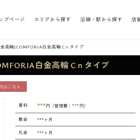
ップページ
エリアから探す
沿線・駅から探す
店
高輪|COMFORIA白金高輪 Cｎタイプ
MFORIA白金高輪 Cｎタイプ
約はこちら
***
賃料
***
円（管理費：
円）
敷金
***ヶ月
礼金
***ヶ月