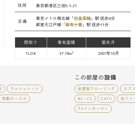
住所
東京都港区三田5-1-21
東京メトロ南北線「
白金高輪
」駅 徒歩4分
交通
都営大江戸線「
麻布十番
」駅 徒歩11分
間取り
専有面積
築年月
1LDK
37.74m²
2007年10月
この部屋の
設備
別
ウォシュレット
全居室フローリング
エア
宅配ボックス
BS・CS
CATV
光ファ
TVインターホン