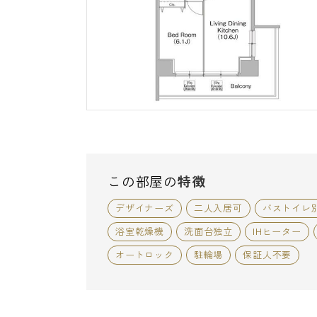
この部屋の
特徴
デザイナーズ
二人入居可
バストイレ
浴室乾燥機
洗面台独立
IHヒーター
オートロック
駐輪場
保証人不要