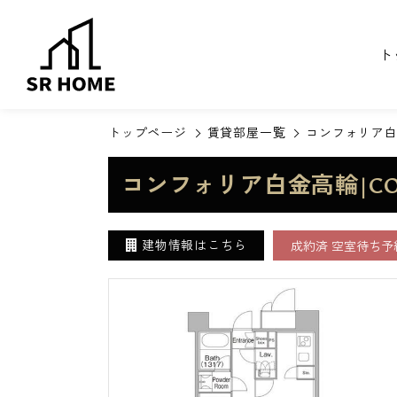
ト
トップページ
賃貸部屋一覧
コンフォリア白金
コンフォリア白金高輪|CO
建物情報はこちら
成約済 空室待ち予