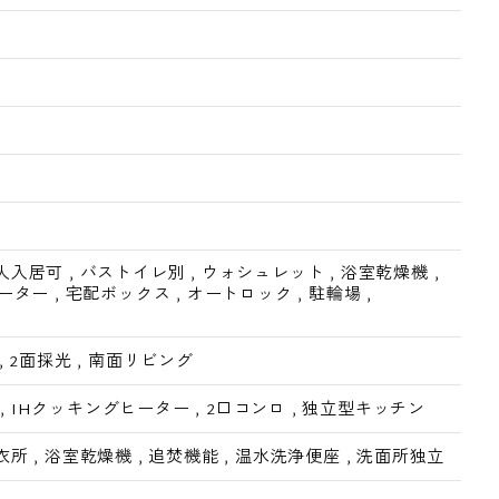
人入居可
,
バストイレ別
,
ウォシュレット
,
浴室乾燥機
,
ヒーター
,
宅配ボックス
,
オートロック
,
駐輪場
,
,
2面採光
,
南面リビング
,
IHクッキングヒーター
,
2口コンロ
,
独立型キッチン
衣所
,
浴室乾燥機
,
追焚機能
,
温水洗浄便座
,
洗面所独立