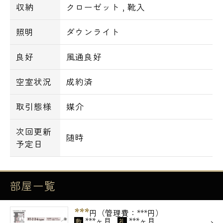
収納
クローゼット
,
靴入
照明
ダウンライト
良好
風通良好
空室状況
成約済
取引態様
媒介
次回更新
随時
予定日
部屋一覧
***
円（管理費：***円）
***ヶ月
***ヶ月
敷
礼