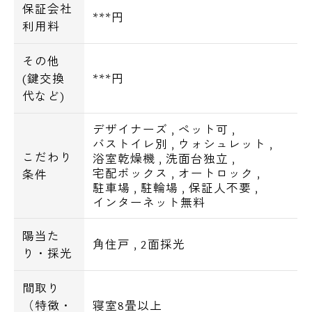
保証会社
***円
利用料
その他
(鍵交換
***円
代など)
デザイナーズ
,
ペット可
,
バストイレ別
,
ウォシュレット
,
こだわり
浴室乾燥機
,
洗面台独立
,
宅配ボックス
,
オートロック
,
条件
駐車場
,
駐輪場
,
保証人不要
,
インターネット無料
陽当た
角住戸
,
2面採光
り・採光
間取り
（特徴・
寝室8畳以上