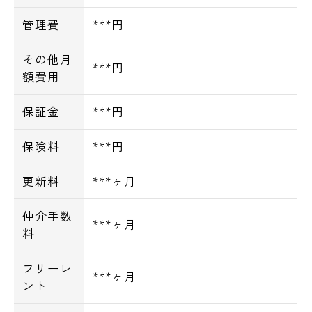
管理費
***円
その他月
***円
額費用
保証金
***円
保険料
***円
更新料
***ヶ月
仲介手数
***ヶ月
料
フリーレ
***ヶ月
ント