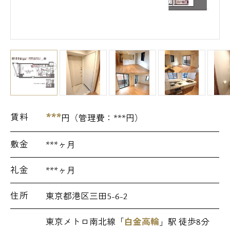
***
賃料
円（管理費：
***
円）
敷金
***ヶ月
礼金
***ヶ月
住所
東京都港区三田5-6-2
東京メトロ南北線「
白金高輪
」駅 徒歩8分