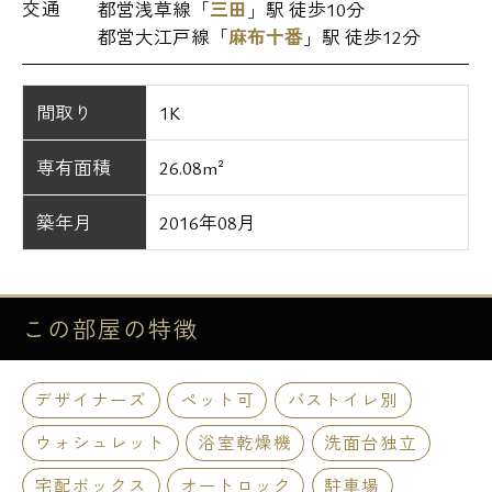
交通
都営浅草線「
三田
」駅 徒歩10分
都営大江戸線「
麻布十番
」駅 徒歩12分
間取り
1K
専有面積
26.08m²
築年月
2016年08月
この部屋の
特徴
デザイナーズ
ペット可
バストイレ別
ウォシュレット
浴室乾燥機
洗面台独立
宅配ボックス
オートロック
駐車場