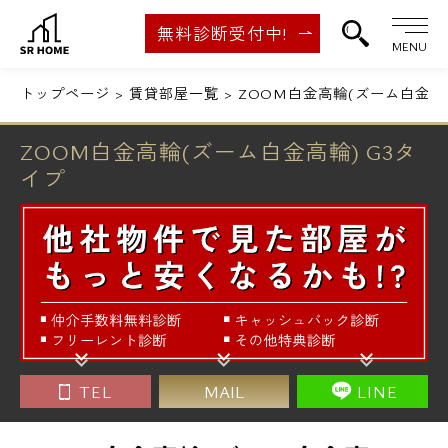
無料診断受付中!
MENU
トップページ
賃貸部屋一覧
ZOOM白金高輪(ズーム白金高輪
ZOOM白金高輪(ズーム白金高輪) G3タ
イプ
TEL
MAIL
LINE