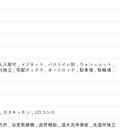
人入居可
,
メゾネット
,
バストイレ別
,
ウォシュレット
,
台独立
,
宅配ボックス
,
オートロック
,
駐車場
,
駐輪場
,
,
ガスキッチン
,
2口コンロ
衣所
,
浴室乾燥機
,
追焚機能
,
温水洗浄便座
,
洗面所独立