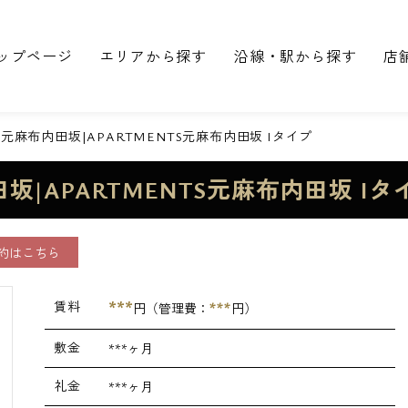
ップページ
エリアから探す
沿線・駅から探す
店
麻布内田坂|APARTMENTS元麻布内田坂 Iタイプ
|APARTMENTS元麻布内田坂 Iタ
約はこちら
***
賃料
***
円（管理費：
円）
敷金
***ヶ月
礼金
***ヶ月