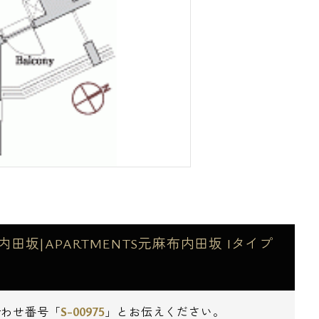
坂|APARTMENTS元麻布内田坂 Iタイプ
S-00975
合わせ番号「
」とお伝えください。