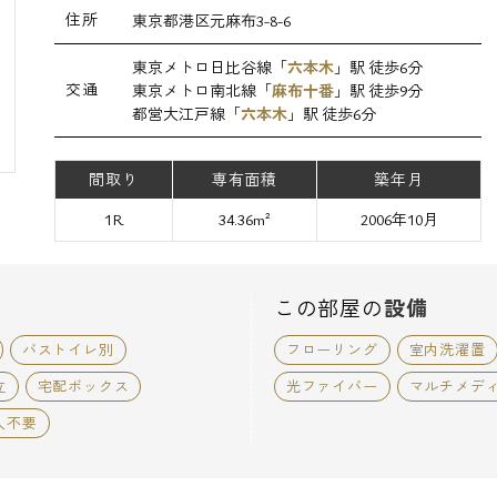
住所
東京都港区元麻布3-8-6
東京メトロ日比谷線「
六本木
」駅 徒歩6分
交通
東京メトロ南北線「
麻布十番
」駅 徒歩9分
都営大江戸線「
六本木
」駅 徒歩6分
間取り
専有面積
築年月
1R
34.36m²
2006年10月
この部屋の
設備
バストイレ別
フローリング
室内洗濯置
立
宅配ボックス
光ファイバー
マルチメデ
人不要