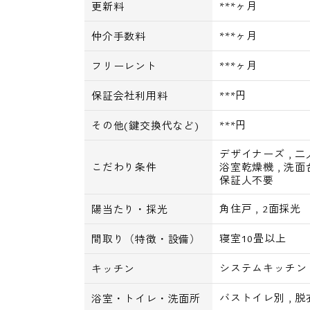
***ヶ月
更新料
***ヶ月
仲介手数料
***ヶ月
フリーレント
***円
保証会社利用料
***円
その他(鍵交換代など)
デザイナーズ
,
二
こだわり条件
浴室乾燥機
,
洗面
保証人不要
角住戸
,
2面採光
陽当たり・採光
寝室10畳以上
間取り（特徴・設備）
システムキッチン
キッチン
バストイレ別
,
脱
浴室・トイレ・洗面所