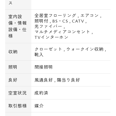
ス
全居室フローリング
,
エアコン
,
室内設
照明付
,
BS・CS
,
CATV
,
備・情報
光ファイバー
,
設備・仕
マルチメディアコンセント
,
様
TVインターホン
クローゼット
,
ウォークイン収納
,
収納
靴入
照明
間接照明
良好
風通良好
,
陽当り良好
空室状況
成約済
取引態様
媒介