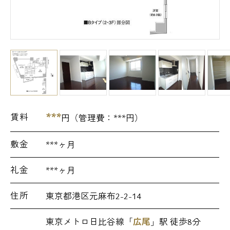
***
賃料
円（管理費：
***
円）
敷金
***ヶ月
礼金
***ヶ月
住所
東京都港区元麻布2-2-14
東京メトロ日比谷線「
広尾
」駅 徒歩8分