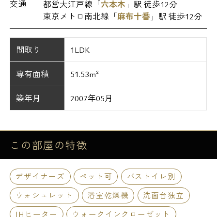
交通
都営大江戸線「
六本木
」駅 徒歩12分
東京メトロ南北線「
麻布十番
」駅 徒歩12分
間取り
1LDK
専有面積
51.53m²
築年月
2007年05月
この部屋の
特徴
デザイナーズ
ペット可
バストイレ別
ウォシュレット
浴室乾燥機
洗面台独立
IHヒーター
ウォークインクローゼット