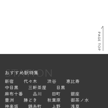
PAGE TOP
STATION
おすすめ駅特集
新宿
代々木
渋谷
恵比寿
中目黒
三軒茶屋
目黒
麻布十番
品川
田町
銀座
豊洲
勝どき
秋葉原
御茶ノ水
神楽坂
錦糸町
上野
浅草