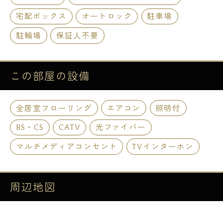
宅配ボックス
オートロック
駐車場
駐輪場
保証人不要
この部屋の
設備
全居室フローリング
エアコン
照明付
BS・CS
CATV
光ファイバー
マルチメディアコンセント
TVインターホン
周辺地図