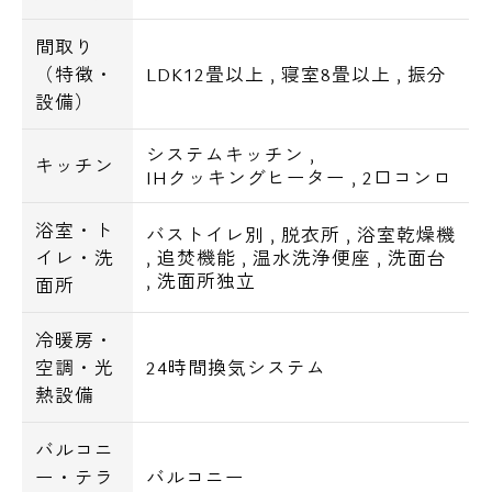
間取り
（特徴・
LDK12畳以上
,
寝室8畳以上
,
振分
設備）
システムキッチン
,
キッチン
IHクッキングヒーター
,
2口コンロ
浴室・ト
バストイレ別
,
脱衣所
,
浴室乾燥機
イレ・洗
,
追焚機能
,
温水洗浄便座
,
洗面台
,
洗面所独立
面所
冷暖房・
空調・光
24時間換気システム
熱設備
バルコニ
ー・テラ
バルコニー