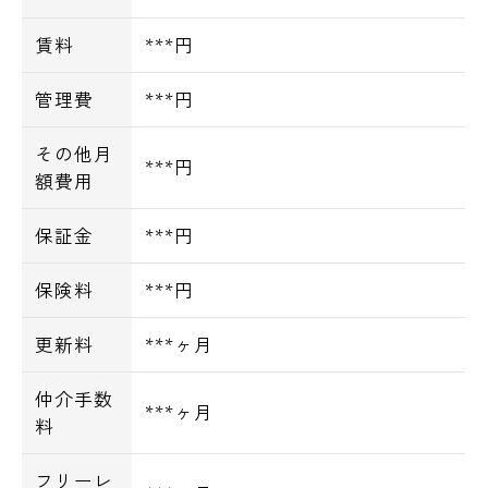
賃料
***円
管理費
***円
その他月
***円
額費用
保証金
***円
保険料
***円
更新料
***ヶ月
仲介手数
***ヶ月
料
フリーレ