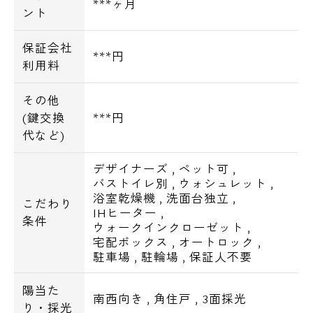
***ヶ月
ント
保証会社
***円
利用料
その他
(鍵交換
***円
代など)
デザイナーズ
,
ペット可
,
バストイレ別
,
ウォシュレット
,
浴室乾燥機
,
洗面台独立
,
こだわり
IHヒーター
,
条件
ウォークインクローゼット
,
宅配ボックス
,
オートロック
,
駐車場
,
駐輪場
,
保証人不要
陽当た
南西向き
,
角住戸
,
3面採光
り・採光