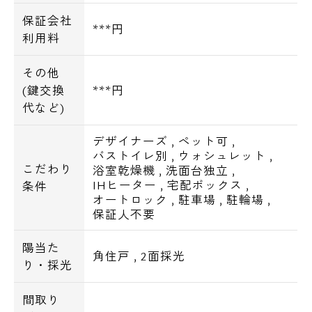
保証会社
***円
利用料
その他
(鍵交換
***円
代など)
デザイナーズ
,
ペット可
,
バストイレ別
,
ウォシュレット
,
こだわり
浴室乾燥機
,
洗面台独立
,
IHヒーター
,
宅配ボックス
,
条件
オートロック
,
駐車場
,
駐輪場
,
保証人不要
陽当た
角住戸
,
2面採光
り・採光
間取り