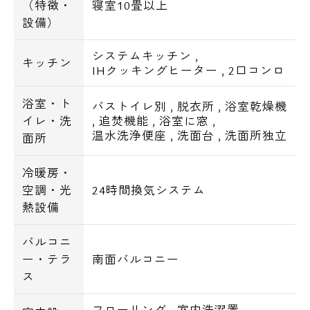
（特徴・
寝室10畳以上
設備）
システムキッチン
,
キッチン
IHクッキングヒーター
,
2口コンロ
浴室・ト
バストイレ別
,
脱衣所
,
浴室乾燥機
イレ・洗
,
追焚機能
,
浴室に窓
,
温水洗浄便座
,
洗面台
,
洗面所独立
面所
冷暖房・
空調・光
24時間換気システム
熱設備
バルコニ
ー・テラ
南面バルコニー
ス
フローリング
,
室内洗濯置
,