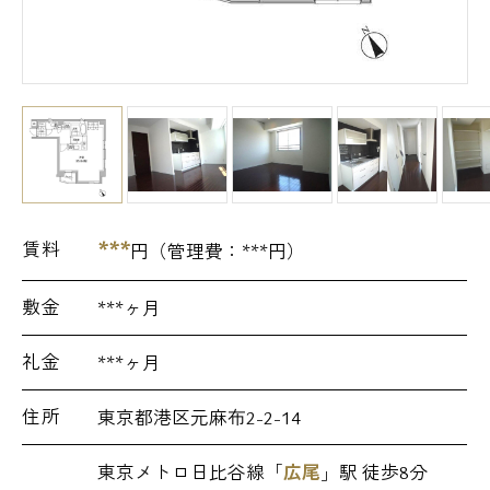
***
賃料
円（管理費：
***
円）
敷金
***ヶ月
礼金
***ヶ月
住所
東京都港区元麻布2-2-14
東京メトロ日比谷線「
広尾
」駅 徒歩8分