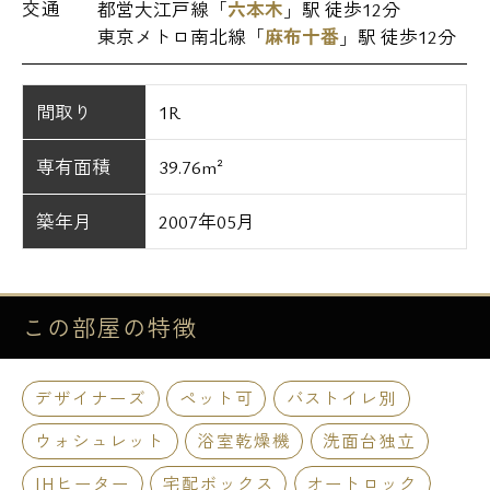
交通
都営大江戸線「
六本木
」駅 徒歩12分
東京メトロ南北線「
麻布十番
」駅 徒歩12分
間取り
1R
専有面積
39.76m²
築年月
2007年05月
この部屋の
特徴
デザイナーズ
ペット可
バストイレ別
ウォシュレット
浴室乾燥機
洗面台独立
IHヒーター
宅配ボックス
オートロック