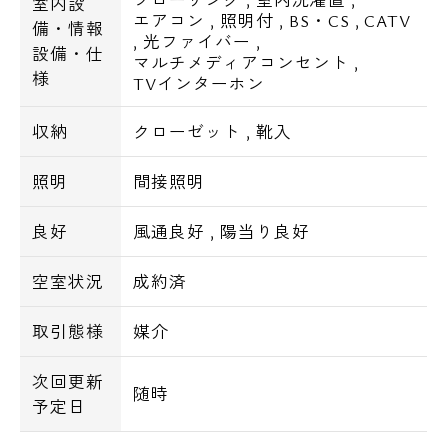
室内設
エアコン
,
照明付
,
BS・CS
,
CATV
備・情報
,
光ファイバー
,
設備・仕
マルチメディアコンセント
,
様
TVインターホン
収納
クローゼット
,
靴入
照明
間接照明
良好
風通良好
,
陽当り良好
空室状況
成約済
取引態様
媒介
次回更新
随時
予定日