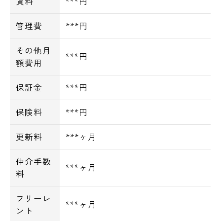
賃料
***円
管理費
***円
その他月
***円
額費用
保証金
***円
保険料
***円
更新料
***ヶ月
仲介手数
***ヶ月
料
フリーレ
***ヶ月
ント