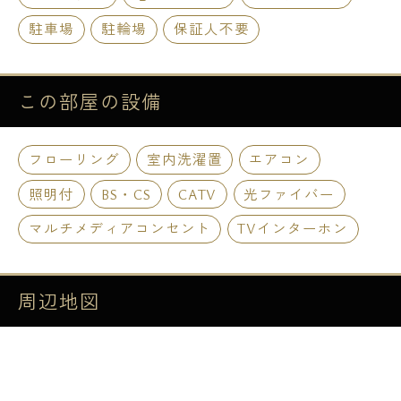
駐車場
駐輪場
保証人不要
この部屋の
設備
フローリング
室内洗濯置
エアコン
照明付
BS・CS
CATV
光ファイバー
マルチメディアコンセント
TVインターホン
周辺地図