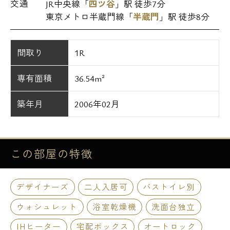
交通
JR中央線「
四ツ谷
」駅 徒歩7分
東京メトロ半蔵門線「
半蔵門
」駅 徒歩8分
間取り
1R
専有面積
36.54m²
築年月
2006年02月
この部屋の
特徴
デザイナーズ
二人入居可
バストイレ別
ウォシュレット
浴室乾燥機
洗面台独立
IHヒーター
宅配ボックス
オートロック