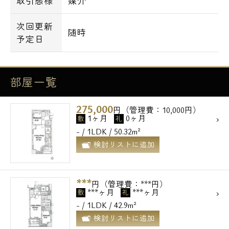
取引態様
媒介
次回更新
随時
予定日
部屋一覧
275,000
円（管理費：10,000円）
1ヶ月
0ヶ月
敷
礼
- / 1LDK / 50.32m²
検討リストに追加
***
円（管理費：***円）
***ヶ月
***ヶ月
敷
礼
- / 1LDK / 42.9m²
検討リストに追加