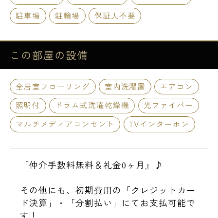
駐車場
駐輪場
保証人不要
この部屋の
設備
全居室フローリング
室内洗濯置
エアコン
照明付
ドラム式洗濯乾燥機
光ファイバー
マルチメディアコンセント
TVインターホン
「仲介手数料無料＆礼金0ヶ月』♪
その他にも、初期費用の「クレジットカー
ド決算」・「分割払い」にてお支払可能で
す！