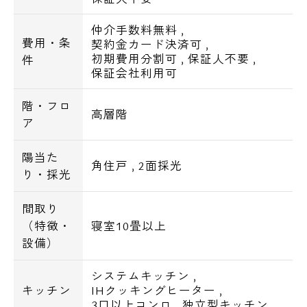
仲介手数料無料
,
費用・条
契約金カード決済可
,
初期費用分割可
,
保証人不要
,
件
保証会社利用可
階・フロ
高層階
ア
陽当た
角住戸
,
2面採光
り・採光
間取り
（特徴・
寝室10畳以上
設備）
システムキッチン
,
キッチン
IHクッキングヒーター
,
3口以上コンロ
,
独立型キッチン