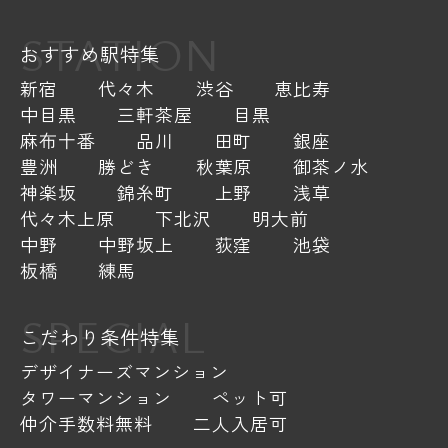
STATION
おすすめ駅特集
新宿
代々木
渋谷
恵比寿
中目黒
三軒茶屋
目黒
麻布十番
品川
田町
銀座
豊洲
勝どき
秋葉原
御茶ノ水
神楽坂
錦糸町
上野
浅草
代々木上原
下北沢
明大前
中野
中野坂上
荻窪
池袋
板橋
練馬
SPECIAL
こだわり条件特集
デザイナーズマンション
タワーマンション
ペット可
仲介手数料無料
二人入居可