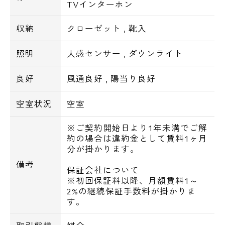
TVインターホン
営業時間 10：00～18：00
収納
クローゼット
,
靴入
メールでお問い合わせ
照明
人感センサー
,
ダウンライト
お問い合わせ
良好
風通良好
,
陽当り良好
空室状況
空室
※ご契約開始日より1年未満でご解
約の場合は違約金として賃料1ヶ月
分が掛かります。
備考
保証会社について
※初回保証料以降、月額賃料1～
2%の継続保証手数料が掛かりま
す。