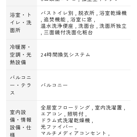
バストイレ別
,
脱衣所
,
浴室乾燥機
浴室・ト
,
追焚機能
,
浴室に窓
,
イレ・洗
温水洗浄便座
,
洗面台
,
洗面所独立
面所
,
三面鏡付洗面化粧台
冷暖房・
空調・光
24時間換気システム
熱設備
バルコニ
ー・テラ
バルコニー
ス
全居室フローリング
,
室内洗濯置
,
室内設
エアコン
,
照明付
,
電話でお問い合わせ
備・情報
ドラム式洗濯乾燥機
,
光ファイバー
,
設備・仕
0120-500-529
マルチメディアコンセント
,
様