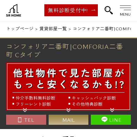
無料診断受付中!
MENU
トップページ
賃貸部屋一覧
コンフォリア二番町|COMFOR
コンフォリア二番町|COMFORIA二番
町 Cタイプ
TEL
MAIL
LINE