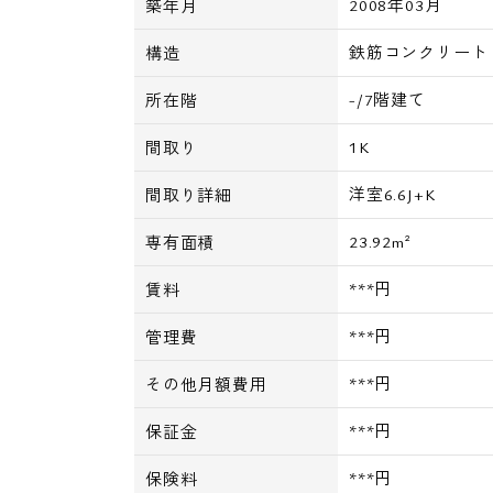
2008年03月
築年月
鉄筋コンクリート
構造
-/7階建て
所在階
1K
間取り
洋室6.6J+K
間取り詳細
23.92m²
専有面積
***円
賃料
***円
管理費
***円
その他月額費用
***円
保証金
***円
保険料