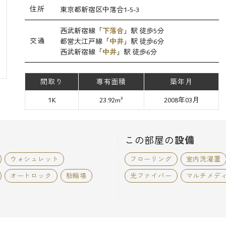
住所
東京都新宿区中落合1-5-3
西武新宿線「
下落合
」駅 徒歩5分
交通
都営大江戸線「
中井
」駅 徒歩6分
西武新宿線「
中井
」駅 徒歩6分
間取り
専有面積
築年月
1K
23.92m²
2008年03月
この部屋の
設備
ウォシュレット
フローリング
室内洗濯置
オートロック
駐輪場
光ファイバー
マルチメデ