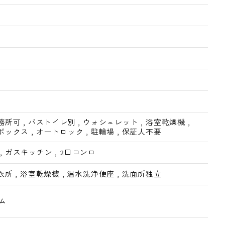
務所可
,
バストイレ別
,
ウォシュレット
,
浴室乾燥機
,
ボックス
,
オートロック
,
駐輪場
,
保証人不要
,
ガスキッチン
,
2口コンロ
衣所
,
浴室乾燥機
,
温水洗浄便座
,
洗面所独立
ム