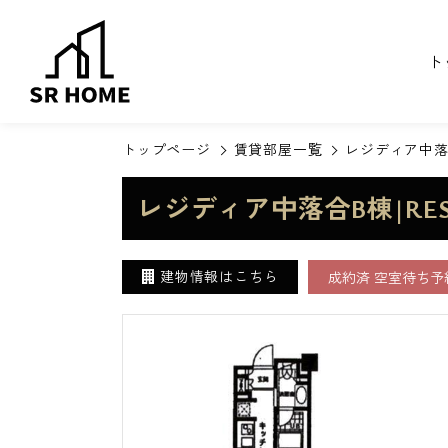
ト
トップページ
賃貸部屋一覧
レジディア中落合
レジディア中落合B棟|RES
建物情報はこちら
成約済 空室待ち予