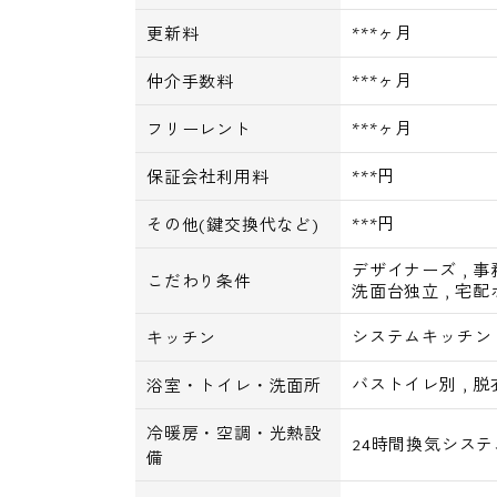
***ヶ月
更新料
***ヶ月
仲介手数料
***ヶ月
フリーレント
***円
保証会社利用料
***円
その他(鍵交換代など)
デザイナーズ
,
事
こだわり条件
洗面台独立
,
宅配
システムキッチン
キッチン
バストイレ別
,
脱
浴室・トイレ・洗面所
冷暖房・空調・光熱設
24時間換気システ
備