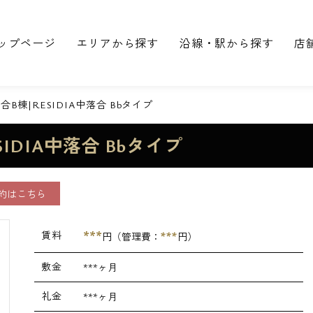
ップページ
エリアから探す
沿線・駅から探す
店
B棟|RESIDIA中落合 Bbタイプ
IDIA中落合 Bbタイプ
約はこちら
***
賃料
***
円（管理費：
円）
敷金
***ヶ月
礼金
***ヶ月