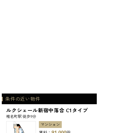
条件の近い物件
ルクシェール新宿中落合 C1タイプ
椎名町駅 徒歩9分
マンション
91,000
賃料：
円