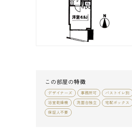
この部屋の
特徴
デザイナーズ
事務所可
バストイレ別
浴室乾燥機
洗面台独立
宅配ボックス
保証人不要