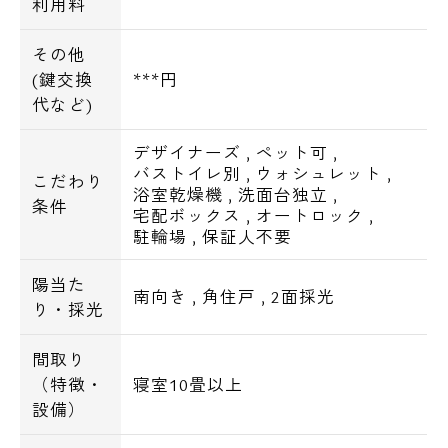
利用料
その他
(鍵交換
***円
代など)
デザイナーズ
,
ペット可
,
バストイレ別
,
ウォシュレット
,
こだわり
浴室乾燥機
,
洗面台独立
,
条件
宅配ボックス
,
オートロック
,
駐輪場
,
保証人不要
陽当た
南向き
,
角住戸
,
2面採光
り・採光
間取り
（特徴・
寝室10畳以上
設備）