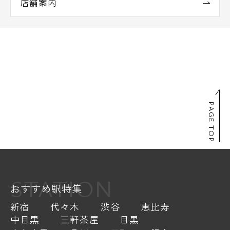
店舗案内
PAGE TOP
STATION
おすすめ駅特集
新宿
代々木
渋谷
恵比寿
中目黒
三軒茶屋
目黒