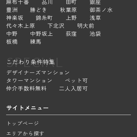
麻布十番
品川
田町
銀座
豊洲
勝どき
秋葉原
御茶ノ水
神楽坂
錦糸町
上野
浅草
代々木上原
下北沢
明大前
中野
中野坂上
荻窪
池袋
板橋
練馬
SPECIAL
こだわり条件特集
デザイナーズマンション
タワーマンション
ペット可
仲介手数料無料
二人入居可
サイトメニュー
トップページ
エリアから探す