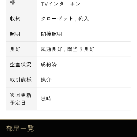
様
TVインターホン
収納
クローゼット
,
靴入
照明
間接照明
良好
風通良好
,
陽当り良好
空室状況
成約済
取引態様
媒介
次回更新
随時
予定日
部屋一覧