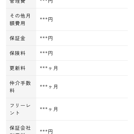
管理費
***円
その他月
***円
額費用
保証金
***円
保険料
***円
更新料
***ヶ月
仲介手数
***ヶ月
料
フリーレ
***ヶ月
ント
保証会社
***円