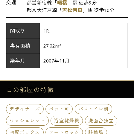
交通
都営新宿線「
曙橋
」駅 徒歩9分
都営大江戸線「
若松河田
」駅 徒歩10分
間取り
1R
専有面積
27.02m²
築年月
2007年11月
この部屋の
特徴
デザイナーズ
ペット可
バストイレ別
ウォシュレット
浴室乾燥機
洗面台独立
宅配ボックス
オートロック
駐輪場