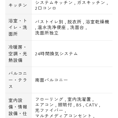
システムキッチン
,
ガスキッチン
,
キッチン
2口コンロ
浴室・ト
バストイレ別
,
脱衣所
,
浴室乾燥機
イレ・洗
,
温水洗浄便座
,
洗面台
,
洗面所独立
面所
冷暖房・
空調・光
24時間換気システム
熱設備
バルコニ
ー・テラ
南面バルコニー
ス
フローリング
,
室内洗濯置
,
室内設
エアコン
,
照明付
,
BS
,
CATV
,
備・情報
光ファイバー
,
設備・仕
マルチメディアコンセント
,