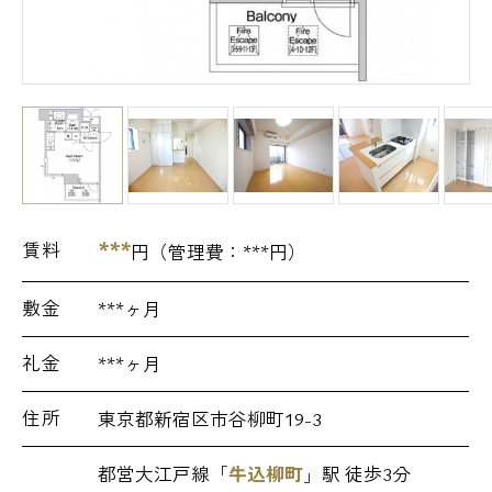
***
賃料
円（管理費：
***
円）
敷金
***ヶ月
礼金
***ヶ月
住所
東京都新宿区市谷柳町19-3
都営大江戸線「
牛込柳町
」駅 徒歩3分