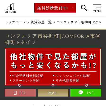
無料診断受付中!
MENU
トップページ
賃貸部屋一覧
コンフォリア市谷柳町|COMFO
コンフォリア市谷柳町|COMFORIA市谷
柳町 Eタイプ
TEL
MAIL
LINE