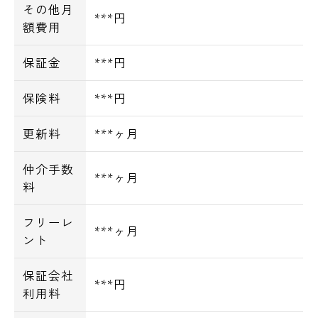
その他月
***円
額費用
保証金
***円
保険料
***円
更新料
***ヶ月
仲介手数
***ヶ月
料
フリーレ
***ヶ月
ント
保証会社
***円
利用料