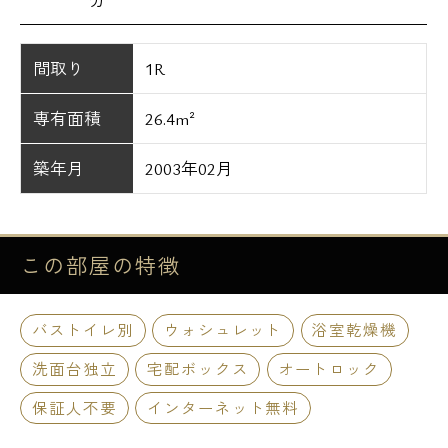
間取り
1R
専有面積
26.4m²
築年月
2003年02月
この部屋の
特徴
バストイレ別
ウォシュレット
浴室乾燥機
洗面台独立
宅配ボックス
オートロック
保証人不要
インターネット無料