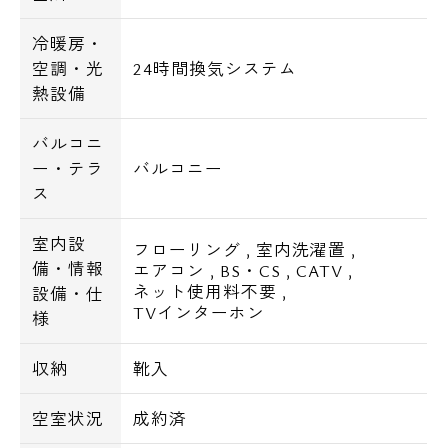
冷暖房・
空調・光
24時間換気システム
熱設備
バルコニ
ー・テラ
バルコニー
ス
室内設
フローリング
,
室内洗濯置
,
備・情報
エアコン
,
BS・CS
,
CATV
,
ネット使用料不要
,
設備・仕
TVインターホン
様
収納
靴入
空室状況
成約済