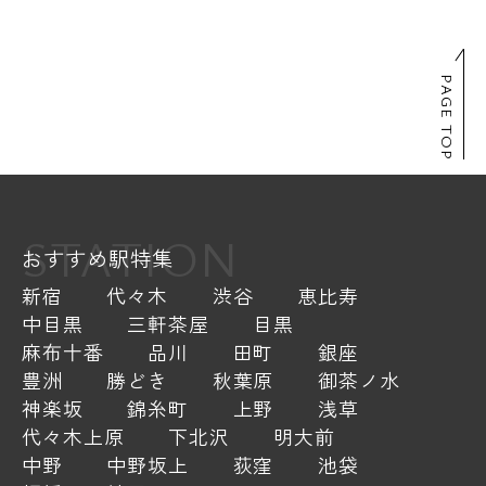
PAGE TOP
STATION
おすすめ駅特集
新宿
代々木
渋谷
恵比寿
中目黒
三軒茶屋
目黒
麻布十番
品川
田町
銀座
豊洲
勝どき
秋葉原
御茶ノ水
神楽坂
錦糸町
上野
浅草
代々木上原
下北沢
明大前
中野
中野坂上
荻窪
池袋