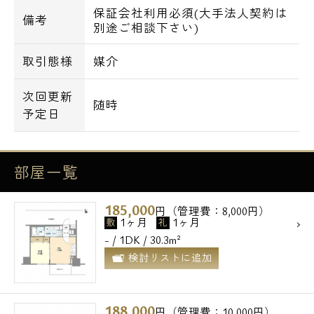
保証会社利用必須(大手法人契約は
備考
別途ご相談下さい)
取引態様
媒介
次回更新
随時
予定日
部屋一覧
185,000
円（管理費：8,000円）
1ヶ月
1ヶ月
敷
礼
- / 1DK / 30.3m²
検討リストに追加
188,000
円（管理費：10,000円）