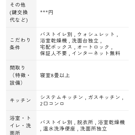
その他
(鍵交換
***円
代など)
バストイレ別
,
ウォシュレット
,
こだわり
浴室乾燥機
,
洗面台独立
,
宅配ボックス
,
オートロック
,
条件
保証人不要
,
インターネット無料
間取り
（特徴・
寝室8畳以上
設備）
システムキッチン
,
ガスキッチン
,
キッチン
2口コンロ
浴室・ト
バストイレ別
,
脱衣所
,
浴室乾燥機
イレ・洗
,
温水洗浄便座
,
洗面所独立
面所