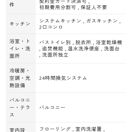
契約金カード決済可
,
件
初期費用分割可
,
保証人不要
システムキッチン
,
ガスキッチン
,
キッチン
2口コンロ
浴室・ト
バストイレ別
,
脱衣所
,
浴室乾燥機
イレ・洗
,
追焚機能
,
温水洗浄便座
,
洗面台
,
洗面所独立
面所
冷暖房・
空調・光
24時間換気システム
熱設備
バルコニ
ー・テラ
バルコニー
ス
フローリング
,
室内洗濯置
,
室内設