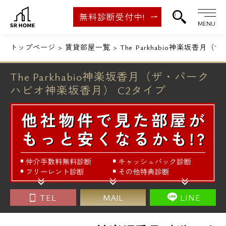
無料診断受付中!
MENU
トップページ
賃貸部屋一覧
The Parkhabio神楽坂香
The Parkhabio神楽坂香月（ザ・パーク
ハビオ神楽坂香月） C2タイプ
TEL
MAIL
LINE