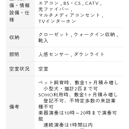
エアコン
,
BS・CS
,
CATV
,
備・情報
光ファイバー
,
設備・仕
マルチメディアコンセント
,
様
TVインターホン
クローゼット
,
ウォークイン収納
,
収納
靴入
照明
人感センサー
,
ダウンライト
空室状況
空室
ペット飼育時、敷金1ヶ月積み増し
小型犬・猫計2匹まで可
SOHO利用時、敷金1ヶ月積み増し
登記不可、不特定多数の来訪業
備考
種不可
楽器演奏は10時～20時まで演奏可
能
電話でお問い合わせ
連続演奏は1時間以内