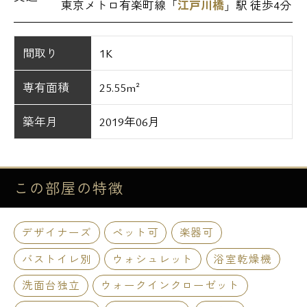
東京メトロ有楽町線「
江戸川橋
」駅 徒歩4分
間取り
1K
専有面積
25.55m²
築年月
2019年06月
この部屋の
特徴
デザイナーズ
ペット可
楽器可
バストイレ別
ウォシュレット
浴室乾燥機
洗面台独立
ウォークインクローゼット