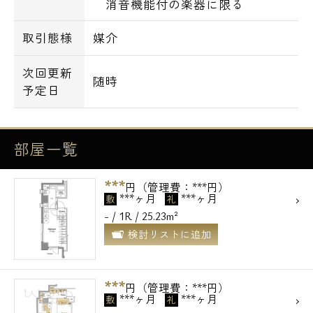
消音機能付の楽器に限る
0120-500-529
取引態様
媒介
営業時間 10：00～18：00
次回更新
随時
予定日
メールでお問い合わせ
お問い合わせ
部屋一覧
***
円（管理費：***円）
***ヶ月
***ヶ月
敷
礼
- / 1R / 25.23m²
検討リストに追加
***
円（管理費：***円）
***ヶ月
***ヶ月
敷
礼