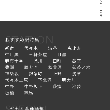
PAGE TOP
STATION
おすすめ駅特集
新宿
代々木
渋谷
恵比寿
中目黒
三軒茶屋
目黒
麻布十番
品川
田町
銀座
豊洲
勝どき
秋葉原
御茶ノ水
神楽坂
錦糸町
上野
浅草
代々木上原
下北沢
明大前
中野
中野坂上
荻窪
池袋
板橋
練馬
SPECIAL
こだわり条件特集