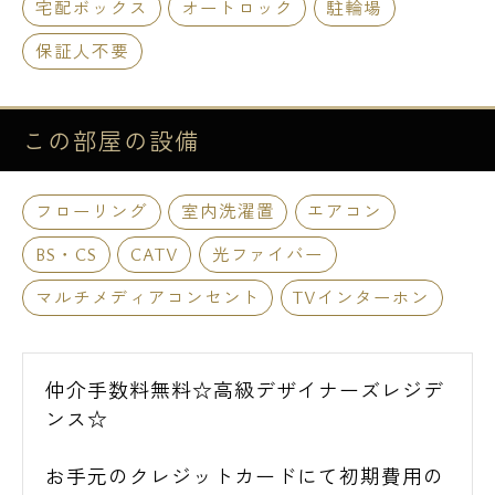
宅配ボックス
オートロック
駐輪場
保証人不要
この部屋の
設備
フローリング
室内洗濯置
エアコン
BS・CS
CATV
光ファイバー
マルチメディアコンセント
TVインターホン
仲介手数料無料☆高級デザイナーズレジデ
ンス☆
お手元のクレジットカードにて初期費用の