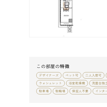
この部屋の
特徴
デザイナーズ
ペット可
二人入居可
ウォシュレット
浴室乾燥機
洗面台独
駐車場
駐輪場
保証人不要
インタ