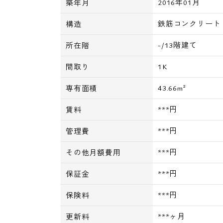
2016年01月
築年月
鉄筋コンクリート
構造
-/13階建て
所在階
1K
間取り
43.66m²
専有面積
***円
賃料
***円
管理費
***円
その他月額費用
***円
保証金
***円
保険料
***ヶ月
更新料