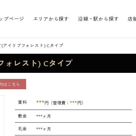
ップページ
エリアから探す
沿線・駅から探す
店
REST(アイリブフォレスト) Cタイプ
リブフォレスト) Cタイプ
約はこちら
***
賃料
***
円（管理費：
円）
敷金
***ヶ月
礼金
***ヶ月