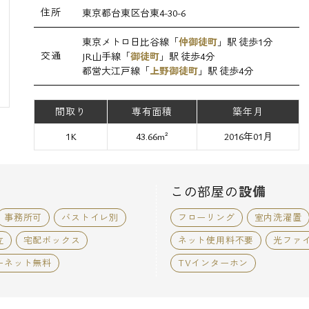
住所
東京都台東区台東4-30-6
東京メトロ日比谷線「
仲御徒町
」駅 徒歩1分
交通
JR山手線「
御徒町
」駅 徒歩4分
都営大江戸線「
上野御徒町
」駅 徒歩4分
間取り
専有面積
築年月
1K
43.66m²
2016年01月
この部屋の
設備
事務所可
バストイレ別
フローリング
室内洗濯置
立
宅配ボックス
ネット使用料不要
光ファ
ーネット無料
TVインターホン