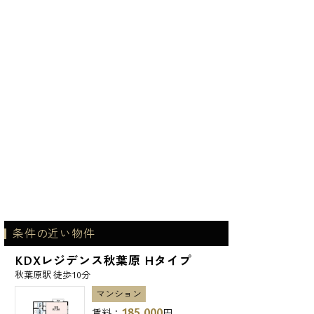
条件の近い物件
KDXレジデンス秋葉原 Hタイプ
秋葉原駅 徒歩10分
マンション
185,000
賃料：
円