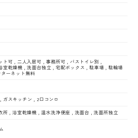
ット可
,
二人入居可
,
事務所可
,
バストイレ別
,
浴室乾燥機
,
洗面台独立
,
宅配ボックス
,
駐車場
,
駐輪場
ンターネット無料
,
ガスキッチン
,
2口コンロ
衣所
,
浴室乾燥機
,
温水洗浄便座
,
洗面台
,
洗面所独立
ム