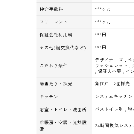
***ヶ月
仲介手数料
***ヶ月
フリーレント
***円
保証会社利用料
***円
その他(鍵交換代など)
デザイナーズ
,
ペ
こだわり条件
ウォシュレット
,
,
保証人不要
,
イ
角住戸
,
2面採光
陽当たり・採光
システムキッチン
キッチン
バストイレ別
,
脱
浴室・トイレ・洗面所
冷暖房・空調・光熱設
24時間換気システ
備