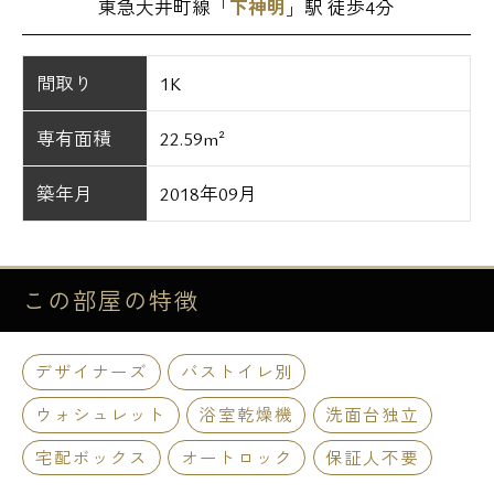
東急大井町線「
下神明
」駅 徒歩4分
間取り
1K
専有面積
22.59m²
築年月
2018年09月
この部屋の
特徴
デザイナーズ
バストイレ別
ウォシュレット
浴室乾燥機
洗面台独立
宅配ボックス
オートロック
保証人不要