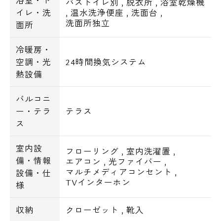
浴室・ト
バストイレ別
,
脱衣所
,
浴室乾燥機
イレ・洗
,
温水洗浄便座
,
洗面台
,
洗面所独立
面所
冷暖房・
空調・光
24時間換気システム
熱設備
バルコニ
ー・テラ
テラス
ス
室内設
フローリング
,
室内洗濯置
,
備・情報
エアコン
,
光ファイバー
,
マルチメディアコンセント
,
設備・仕
TVインターホン
様
収納
クローゼット
,
靴入