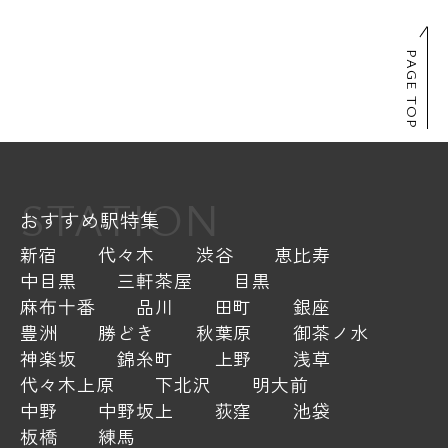
PAGE TOP
STATION
おすすめ駅特集
新宿
代々木
渋谷
恵比寿
中目黒
三軒茶屋
目黒
麻布十番
品川
田町
銀座
豊洲
勝どき
秋葉原
御茶ノ水
神楽坂
錦糸町
上野
浅草
代々木上原
下北沢
明大前
中野
中野坂上
荻窪
池袋
板橋
練馬