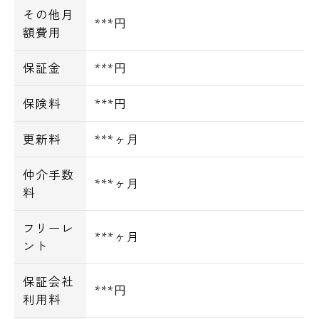
その他月
***円
額費用
保証金
***円
保険料
***円
更新料
***ヶ月
仲介手数
***ヶ月
料
フリーレ
***ヶ月
ント
保証会社
***円
利用料