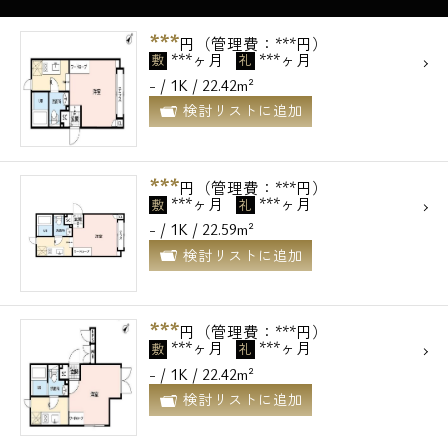
***
円（管理費：***円）
***ヶ月
***ヶ月
敷
礼
- / 1K / 22.42m²
検討リストに追加
***
円（管理費：***円）
***ヶ月
***ヶ月
敷
礼
- / 1K / 22.59m²
電話でお問い合わせ
検討リストに追加
0120-500-529
***
円（管理費：***円）
営業時間 10：00～18：00
***ヶ月
***ヶ月
敷
礼
- / 1K / 22.42m²
メールでお問い合わせ
検討リストに追加