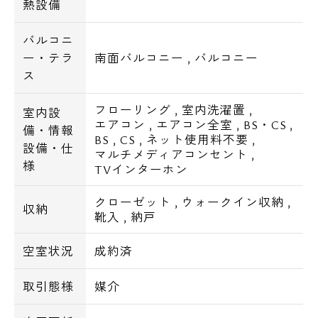
熱設備
バルコニ
ー・テラ
南面バルコニー
,
バルコニー
ス
フローリング
,
室内洗濯置
,
室内設
エアコン
,
エアコン全室
,
BS・CS
,
備・情報
BS
,
CS
,
ネット使用料不要
,
設備・仕
マルチメディアコンセント
,
様
TVインターホン
クローゼット
,
ウォークイン収納
,
収納
靴入
,
納戸
空室状況
成約済
取引態様
媒介