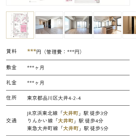
***
賃料
円（管理費：
***
円）
敷金
***ヶ月
礼金
***ヶ月
住所
東京都品川区大井4-2-4
JR京浜東北線「
大井町
」駅 徒歩3分
交通
りんかい線「
大井町
」駅 徒歩4分
東急大井町線「
大井町
」駅 徒歩5分