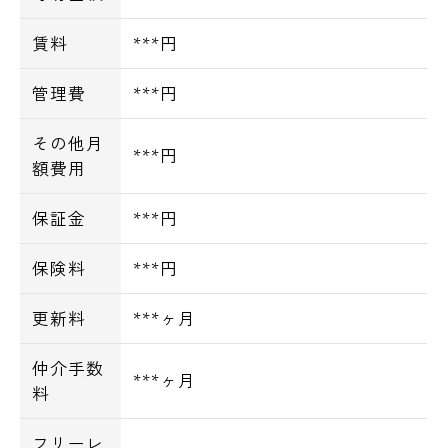
賃料
***円
管理費
***円
その他月
***円
額費用
保証金
***円
保険料
***円
更新料
***ヶ月
仲介手数
***ヶ月
料
フリーレ