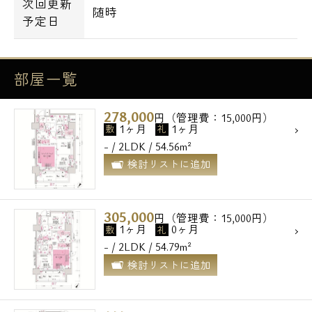
次回更新
随時
予定日
部屋一覧
278,000
円（管理費：15,000円）
1ヶ月
1ヶ月
敷
礼
- / 2LDK / 54.56m²
電話でお問い合わせ
検討リストに追加
0120-500-529
305,000
円（管理費：15,000円）
営業時間 10：00～18：00
1ヶ月
0ヶ月
敷
礼
- / 2LDK / 54.79m²
検討リストに追加
メールでお問い合わせ
お問い合わせ