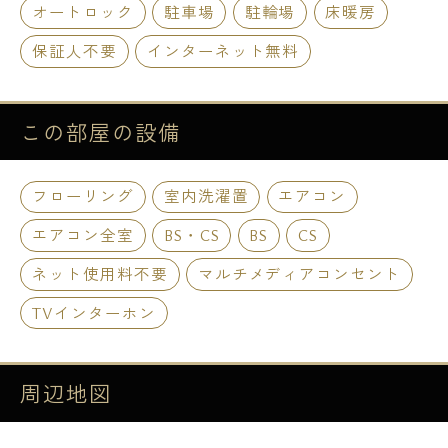
オートロック
駐車場
駐輪場
床暖房
保証人不要
インターネット無料
この部屋の
設備
フローリング
室内洗濯置
エアコン
エアコン全室
BS・CS
BS
CS
ネット使用料不要
マルチメディアコンセント
TVインターホン
周辺地図