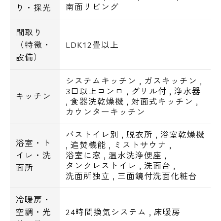
南面リビング
り・採光
間取り
（特徴・
LDK12畳以上
設備）
システムキッチン
,
ガスキッチン
,
3口以上コンロ
,
グリル付
,
浄水器
キッチン
,
食器洗乾燥機
,
対面式キッチン
,
カウンターキッチン
バストイレ別
,
脱衣所
,
浴室乾燥機
浴室・ト
,
追焚機能
,
ミストサウナ
,
イレ・洗
浴室に窓
,
温水洗浄便座
,
タンクレストイレ
,
洗面台
,
面所
洗面所独立
,
三面鏡付洗面化粧台
冷暖房・
空調・光
24時間換気システム
,
床暖房