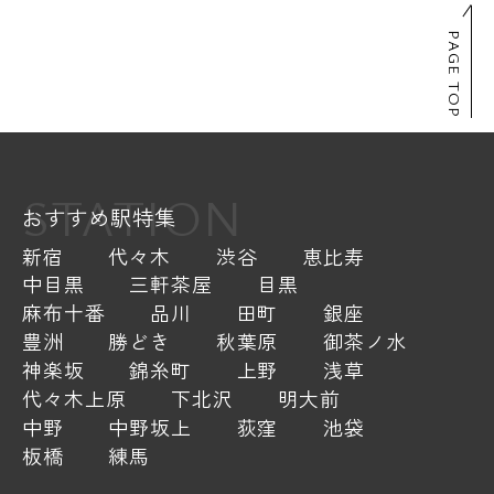
PAGE TOP
STATION
おすすめ駅特集
新宿
代々木
渋谷
恵比寿
中目黒
三軒茶屋
目黒
麻布十番
品川
田町
銀座
豊洲
勝どき
秋葉原
御茶ノ水
神楽坂
錦糸町
上野
浅草
代々木上原
下北沢
明大前
中野
中野坂上
荻窪
池袋
板橋
練馬