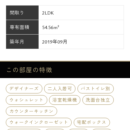
間取り
2LDK
専有面積
54.56m²
築年月
2019年09月
この部屋の
特徴
デザイナーズ
二人入居可
バストイレ別
ウォシュレット
浴室乾燥機
洗面台独立
カウンターキッチン
ウォークインクローゼット
宅配ボックス