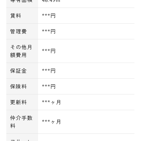
賃料
***円
管理費
***円
その他月
***円
額費用
保証金
***円
保険料
***円
更新料
***ヶ月
仲介手数
***ヶ月
料