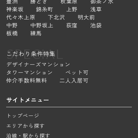
豊洲
勝どき
秋葉原
御茶ノ水
神楽坂
錦糸町
上野
浅草
代々木上原
下北沢
明大前
中野
中野坂上
荻窪
池袋
板橋
練馬
SPECIAL
こだわり条件特集
デザイナーズマンション
タワーマンション
ペット可
仲介手数料無料
二人入居可
サイトメニュー
トップページ
エリアから探す
沿線・駅から探す