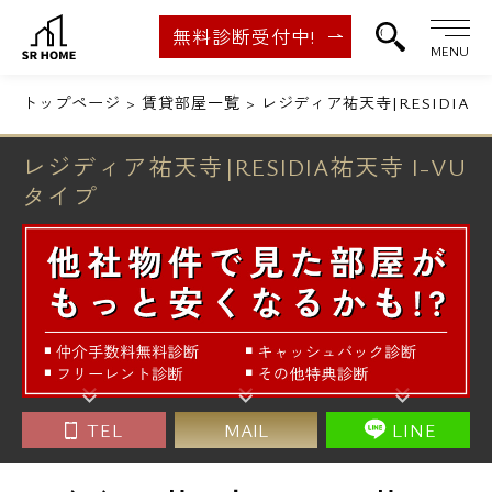
無料診断受付中!
MENU
トップページ
賃貸部屋一覧
レジディア祐天寺|RESIDIA祐
レジディア祐天寺|RESIDIA祐天寺 I-VU
タイプ
TEL
MAIL
LINE