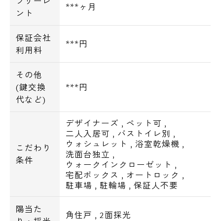
フリーレ
***ヶ月
ント
保証会社
***円
利用料
その他
(鍵交換
***円
代など)
デザイナーズ
,
ペット可
,
二人入居可
,
バストイレ別
,
ウォシュレット
,
浴室乾燥機
,
こだわり
洗面台独立
,
条件
ウォークインクローゼット
,
宅配ボックス
,
オートロック
,
駐車場
,
駐輪場
,
保証人不要
陽当た
角住戸
,
2面採光