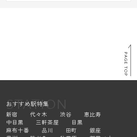
PAGE TOP
STATION
おすすめ駅特集
新宿
代々木
渋谷
恵比寿
中目黒
三軒茶屋
目黒
麻布十番
品川
田町
銀座