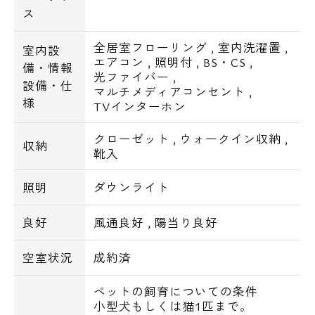
ス
全居室フローリング
,
室内洗濯置
,
室内設
エアコン
,
照明付
,
BS・CS
,
備・情報
光ファイバー
,
設備・仕
マルチメディアコンセント
,
様
TVインターホン
クローゼット
,
ウォークイン収納
,
収納
靴入
照明
ダウンライト
良好
風通良好
,
陽当り良好
空室状況
成約済
ペットの飼育についての条件
小型犬もしくは猫1匹まで。