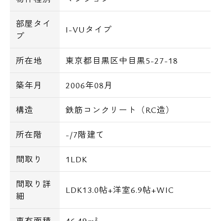
部屋タイ
I-VUタイプ
プ
所在地
東京都目黒区中目黒5-27-18
築年月
2006年08月
構造
鉄筋コンクリート（RC造）
所在階
-/7階建て
間取り
1LDK
間取り詳
LDK13.0帖+洋室6.9帖+WIC
細
専有面積
46.49m²