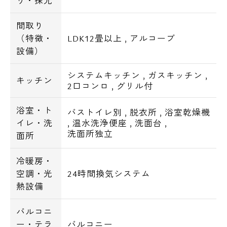
り・採光
間取り
（特徴・
LDK12畳以上
,
アルコーブ
設備）
システムキッチン
,
ガスキッチン
,
キッチン
2口コンロ
,
グリル付
浴室・ト
バストイレ別
,
脱衣所
,
浴室乾燥機
イレ・洗
,
温水洗浄便座
,
洗面台
,
洗面所独立
面所
冷暖房・
空調・光
24時間換気システム
熱設備
バルコニ
ー・テラ
バルコニー