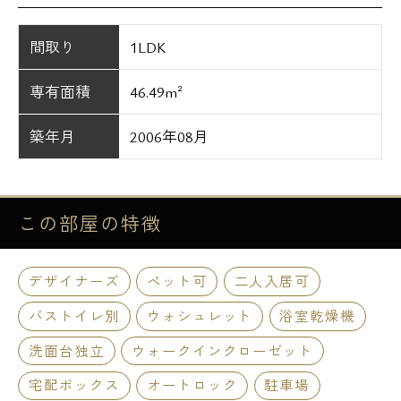
間取り
1LDK
専有面積
46.49m²
築年月
2006年08月
この部屋の
特徴
デザイナーズ
ペット可
二人入居可
バストイレ別
ウォシュレット
浴室乾燥機
洗面台独立
ウォークインクローゼット
宅配ボックス
オートロック
駐車場