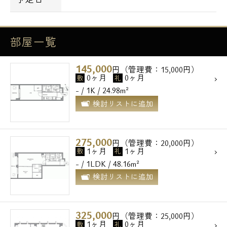
電話でお問い合わせ
部屋一覧
0120-500-529
145,000
円（管理費：15,000円）
0ヶ月
0ヶ月
敷
礼
営業時間 10：00～18：00
- / 1K / 24.98m²
検討リストに追加
メールでお問い合わせ
275,000
円（管理費：20,000円）
お問い合わせ
1ヶ月
1ヶ月
敷
礼
- / 1LDK / 48.16m²
検討リストに追加
325,000
円（管理費：25,000円）
1ヶ月
0ヶ月
敷
礼