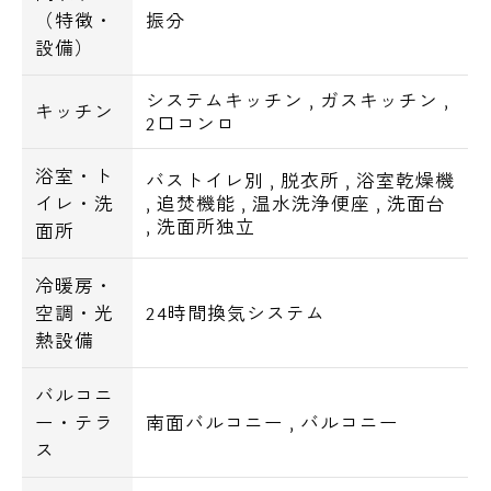
（特徴・
振分
設備）
システムキッチン
,
ガスキッチン
,
キッチン
2口コンロ
浴室・ト
バストイレ別
,
脱衣所
,
浴室乾燥機
イレ・洗
,
追焚機能
,
温水洗浄便座
,
洗面台
,
洗面所独立
面所
冷暖房・
空調・光
24時間換気システム
熱設備
バルコニ
ー・テラ
南面バルコニー
,
バルコニー
ス