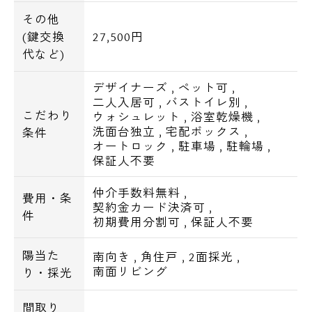
その他
(鍵交換
27,500円
代など)
デザイナーズ
,
ペット可
,
二人入居可
,
バストイレ別
,
こだわり
ウォシュレット
,
浴室乾燥機
,
洗面台独立
,
宅配ボックス
,
条件
オートロック
,
駐車場
,
駐輪場
,
保証人不要
仲介手数料無料
,
費用・条
契約金カード決済可
,
件
初期費用分割可
,
保証人不要
陽当た
南向き
,
角住戸
,
2面採光
,
南面リビング
り・採光
間取り