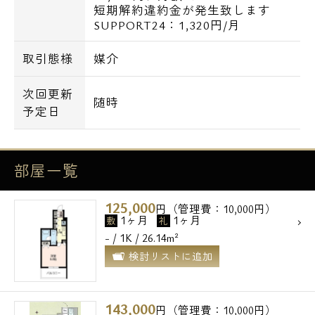
短期解約違約金が発生致します
SUPPORT24：1,320円/月
取引態様
媒介
次回更新
随時
予定日
部屋一覧
電話でお問い合わせ
125,000
0120-500-529
円（管理費：10,000円）
1ヶ月
1ヶ月
敷
礼
- / 1K / 26.14m²
営業時間 10：00～18：00
検討リストに追加
メールでお問い合わせ
143,000
円（管理費：10,000円）