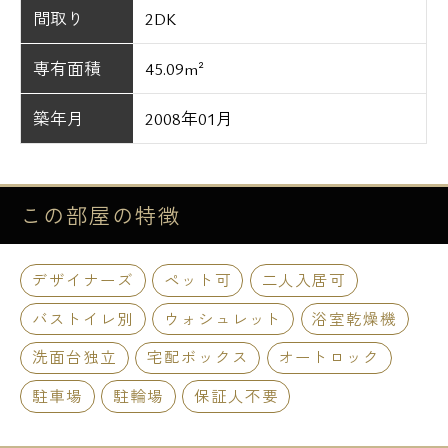
間取り
2DK
専有面積
45.09m²
築年月
2008年01月
この部屋の
特徴
デザイナーズ
ペット可
二人入居可
バストイレ別
ウォシュレット
浴室乾燥機
洗面台独立
宅配ボックス
オートロック
駐車場
駐輪場
保証人不要