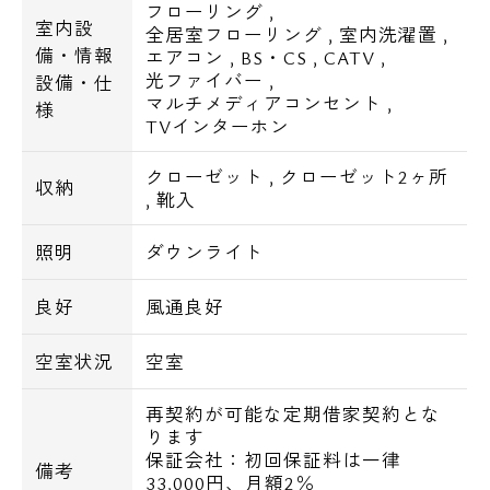
フローリング
,
室内設
全居室フローリング
,
室内洗濯置
,
備・情報
エアコン
,
BS・CS
,
CATV
,
光ファイバー
,
設備・仕
マルチメディアコンセント
,
様
TVインターホン
クローゼット
,
クローゼット2ヶ所
収納
,
靴入
照明
ダウンライト
良好
風通良好
空室状況
空室
再契約が可能な定期借家契約とな
ります
保証会社：初回保証料は一律
備考
33,000円、月額2％