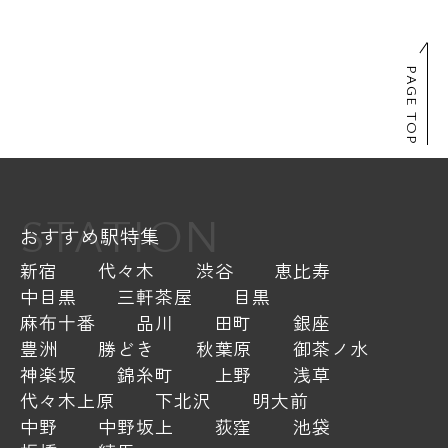
PAGE TOP
STATION
おすすめ駅特集
新宿
代々木
渋谷
恵比寿
中目黒
三軒茶屋
目黒
麻布十番
品川
田町
銀座
豊洲
勝どき
秋葉原
御茶ノ水
神楽坂
錦糸町
上野
浅草
代々木上原
下北沢
明大前
中野
中野坂上
荻窪
池袋