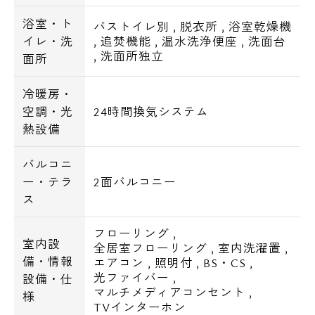
浴室・ト
バストイレ別
,
脱衣所
,
浴室乾燥機
イレ・洗
,
追焚機能
,
温水洗浄便座
,
洗面台
,
洗面所独立
面所
冷暖房・
空調・光
24時間換気システム
熱設備
バルコニ
ー・テラ
2面バルコニー
ス
フローリング
,
室内設
全居室フローリング
,
室内洗濯置
,
備・情報
エアコン
,
照明付
,
BS・CS
,
光ファイバー
,
設備・仕
マルチメディアコンセント
,
様
TVインターホン