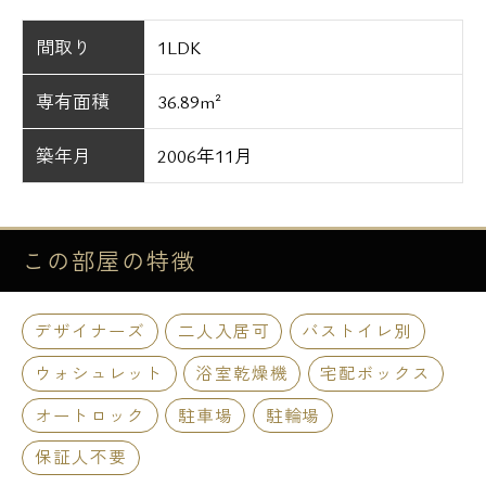
間取り
1LDK
専有面積
36.89m²
築年月
2006年11月
この部屋の
特徴
デザイナーズ
二人入居可
バストイレ別
ウォシュレット
浴室乾燥機
宅配ボックス
オートロック
駐車場
駐輪場
保証人不要