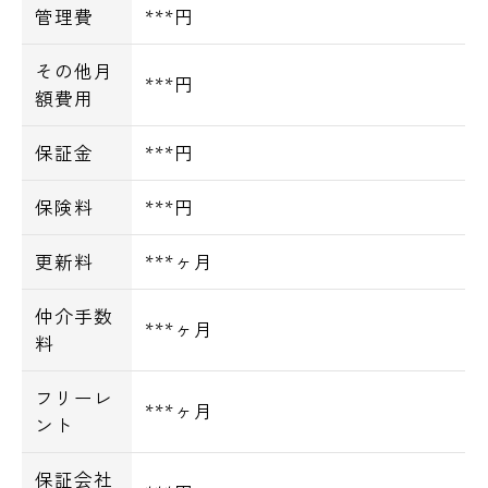
管理費
***円
その他月
***円
額費用
保証金
***円
保険料
***円
更新料
***ヶ月
仲介手数
***ヶ月
料
フリーレ
***ヶ月
ント
保証会社