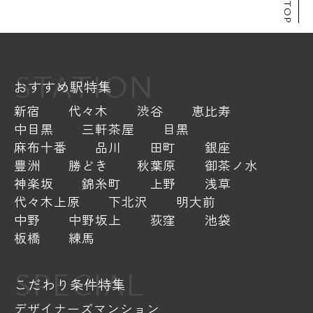
STATION
おすすめ駅特集
新宿
代々木
渋谷
恵比寿
中目黒
三軒茶屋
目黒
麻布十番
品川
田町
銀座
豊洲
勝どき
秋葉原
御茶ノ水
神楽坂
錦糸町
上野
浅草
代々木上原
下北沢
明大前
中野
中野坂上
荻窪
池袋
板橋
練馬
SPECIAL
こだわり条件特集
デザイナーズマンション