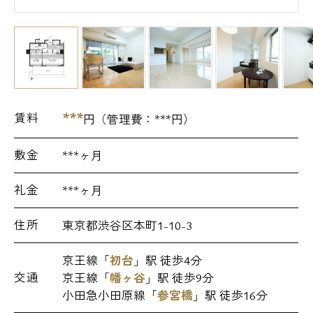
***
賃料
円（管理費：
***
円）
敷金
***ヶ月
礼金
***ヶ月
住所
東京都渋谷区本町1-10-3
京王線「
初台
」駅 徒歩4分
交通
京王線「
幡ヶ谷
」駅 徒歩9分
小田急小田原線「
参宮橋
」駅 徒歩16分