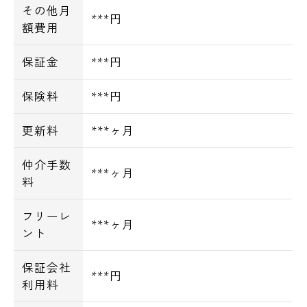
その他月
***円
額費用
保証金
***円
保険料
***円
更新料
***ヶ月
仲介手数
***ヶ月
料
フリーレ
***ヶ月
ント
保証会社
***円
利用料