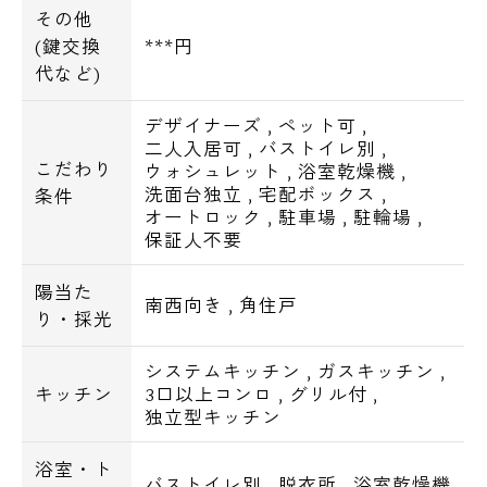
その他
(鍵交換
***円
代など)
デザイナーズ
,
ペット可
,
二人入居可
,
バストイレ別
,
こだわり
ウォシュレット
,
浴室乾燥機
,
洗面台独立
,
宅配ボックス
,
条件
オートロック
,
駐車場
,
駐輪場
,
保証人不要
陽当た
南西向き
,
角住戸
り・採光
システムキッチン
,
ガスキッチン
,
キッチン
3口以上コンロ
,
グリル付
,
独立型キッチン
浴室・ト
バストイレ別
,
脱衣所
,
浴室乾燥機