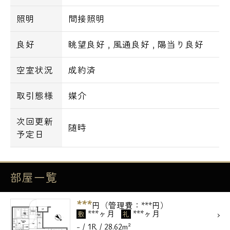
照明
間接照明
良好
眺望良好
,
風通良好
,
陽当り良好
空室状況
成約済
取引態様
媒介
次回更新
随時
予定日
部屋一覧
***
円（管理費：***円）
***ヶ月
***ヶ月
敷
礼
- / 1R / 28.62m²