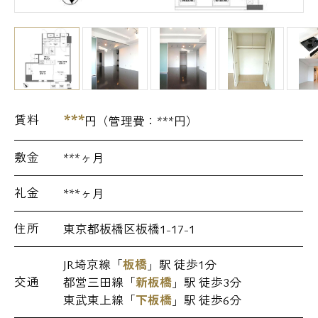
***
賃料
円（管理費：
***
円）
敷金
***ヶ月
礼金
***ヶ月
住所
東京都板橋区板橋1-17-1
JR埼京線「
板橋
」駅 徒歩1分
交通
都営三田線「
新板橋
」駅 徒歩3分
東武東上線「
下板橋
」駅 徒歩6分