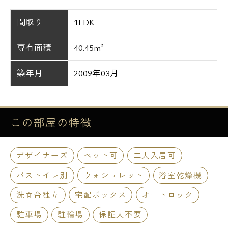
間取り
1LDK
専有面積
40.45m²
築年月
2009年03月
この部屋の
特徴
デザイナーズ
ペット可
二人入居可
バストイレ別
ウォシュレット
浴室乾燥機
洗面台独立
宅配ボックス
オートロック
駐車場
駐輪場
保証人不要