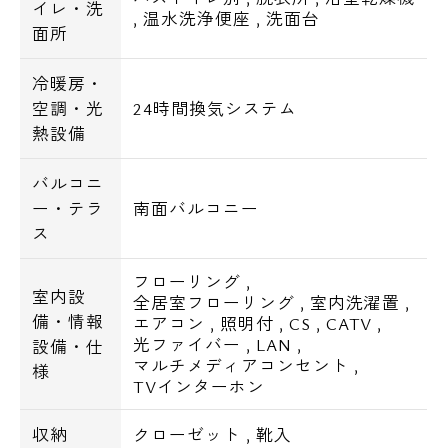
イレ・洗
,
温水洗浄便座
,
洗面台
面所
冷暖房・
空調・光
24時間換気システム
熱設備
バルコニ
ー・テラ
南面バルコニー
ス
フローリング
,
室内設
全居室フローリング
,
室内洗濯置
,
備・情報
エアコン
,
照明付
,
CS
,
CATV
,
光ファイバー
,
LAN
,
設備・仕
マルチメディアコンセント
,
様
TVインターホン
収納
クローゼット
,
靴入