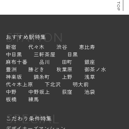
STATION
おすすめ駅特集
新宿
代々木
渋谷
恵比寿
中目黒
三軒茶屋
目黒
麻布十番
品川
田町
銀座
豊洲
勝どき
秋葉原
御茶ノ水
神楽坂
錦糸町
上野
浅草
代々木上原
下北沢
明大前
中野
中野坂上
荻窪
池袋
板橋
練馬
SPECIAL
こだわり条件特集
デザイナーズマンション