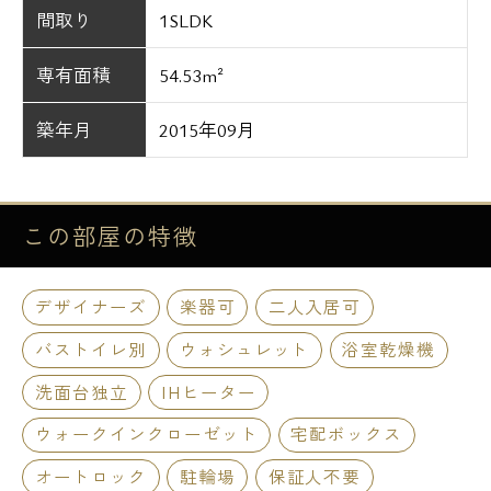
間取り
1SLDK
専有面積
54.53m²
築年月
2015年09月
この部屋の
特徴
デザイナーズ
楽器可
二人入居可
バストイレ別
ウォシュレット
浴室乾燥機
洗面台独立
IHヒーター
ウォークインクローゼット
宅配ボックス
オートロック
駐輪場
保証人不要