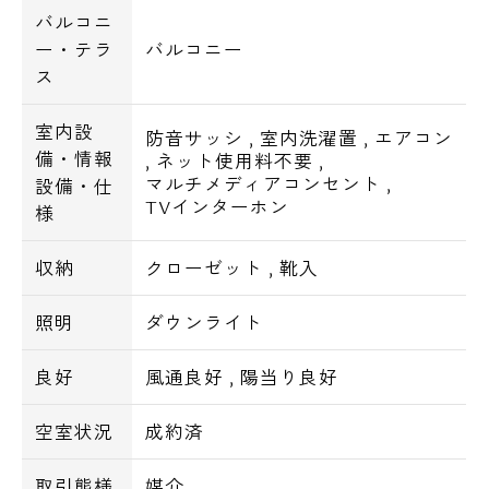
バルコニ
ー・テラ
バルコニー
ス
室内設
防音サッシ
,
室内洗濯置
,
エアコン
備・情報
,
ネット使用料不要
,
マルチメディアコンセント
,
設備・仕
TVインターホン
様
収納
クローゼット
,
靴入
照明
ダウンライト
良好
風通良好
,
陽当り良好
空室状況
成約済
取引態様
媒介