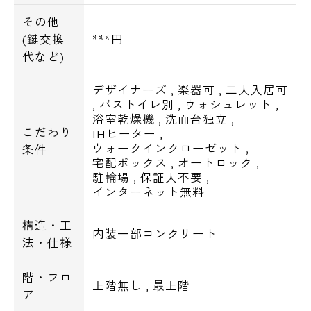
その他
(鍵交換
***円
代など)
デザイナーズ
,
楽器可
,
二人入居可
,
バストイレ別
,
ウォシュレット
,
浴室乾燥機
,
洗面台独立
,
こだわり
IHヒーター
,
ウォークインクローゼット
,
条件
宅配ボックス
,
オートロック
,
駐輪場
,
保証人不要
,
インターネット無料
構造・工
内装一部コンクリート
法・仕様
階・フロ
上階無し
,
最上階
ア