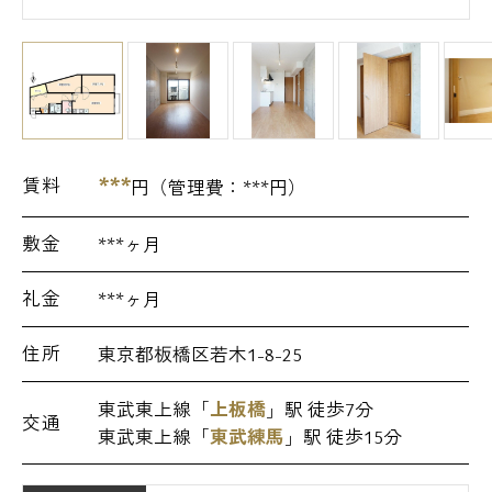
***
賃料
円（管理費：
***
円）
敷金
***ヶ月
礼金
***ヶ月
住所
東京都板橋区若木1-8-25
東武東上線「
上板橋
」駅 徒歩7分
交通
東武東上線「
東武練馬
」駅 徒歩15分