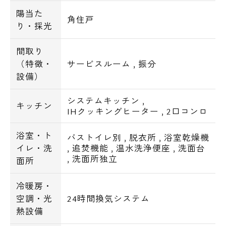
陽当た
角住戸
り・採光
間取り
（特徴・
サービスルーム
,
振分
設備）
システムキッチン
,
キッチン
IHクッキングヒーター
,
2口コンロ
浴室・ト
バストイレ別
,
脱衣所
,
浴室乾燥機
イレ・洗
,
追焚機能
,
温水洗浄便座
,
洗面台
,
洗面所独立
面所
冷暖房・
空調・光
24時間換気システム
熱設備