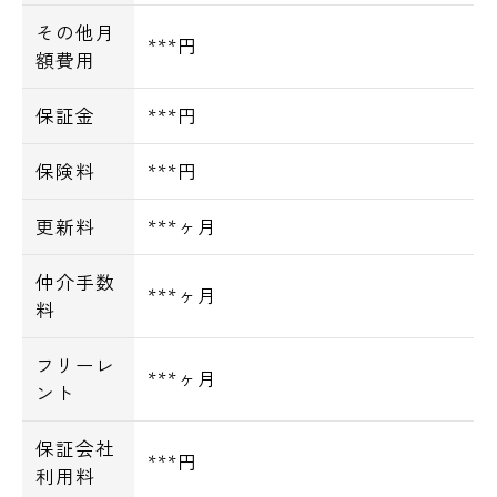
その他月
***円
額費用
保証金
***円
保険料
***円
更新料
***ヶ月
仲介手数
***ヶ月
料
フリーレ
***ヶ月
ント
保証会社
***円
利用料