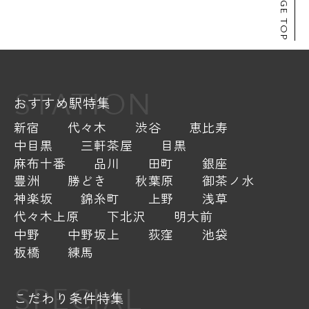
PAGE TOP
STATION
おすすめ駅特集
新宿
代々木
渋谷
恵比寿
中目黒
三軒茶屋
目黒
麻布十番
品川
田町
銀座
豊洲
勝どき
秋葉原
御茶ノ水
神楽坂
錦糸町
上野
浅草
代々木上原
下北沢
明大前
中野
中野坂上
荻窪
池袋
板橋
練馬
SPECIAL
こだわり条件特集