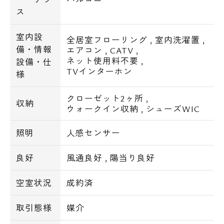
ス
室内設
全居室フローリング
,
室内洗濯置
,
備・情報
エアコン
,
CATV
,
ネット使用料不要
,
設備・仕
TVインターホン
様
クローゼット2ヶ所
,
収納
ウォークイン収納
,
シューズWIC
照明
人感センサー
良好
風通良好
,
陽当り良好
空室状況
成約済
取引態様
媒介
電話でお問い合わせ