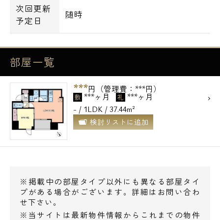
次回更新
随時
0120-500-529
予定日
営業時間 10：00～18：00
部屋一覧
メールでお問い合わせ
***
円（管理費：***円）
お問い合わせ
***ヶ月
***ヶ月
敷
礼
- / 1LDK / 37.44m²
検討リストに追加
※掲載中の部屋タイプ以外にも異なる部屋タイ
プがある場合がございます。詳細はお問い合わ
せ下さい。
※当サイトは最新物件情報からこれまでの物件