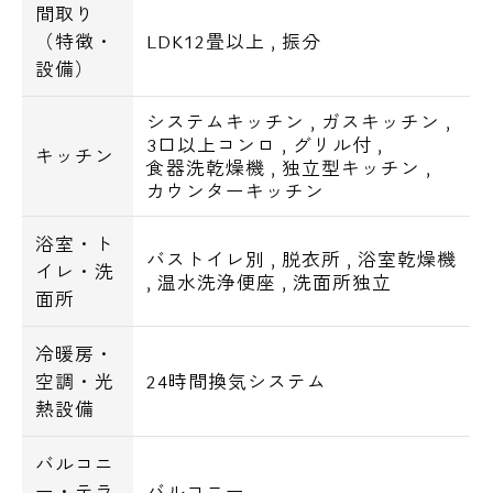
間取り
（特徴・
LDK12畳以上
,
振分
設備）
システムキッチン
,
ガスキッチン
,
3口以上コンロ
,
グリル付
,
キッチン
食器洗乾燥機
,
独立型キッチン
,
カウンターキッチン
浴室・ト
バストイレ別
,
脱衣所
,
浴室乾燥機
イレ・洗
,
温水洗浄便座
,
洗面所独立
面所
冷暖房・
空調・光
24時間換気システム
熱設備
バルコニ
ー・テラ
バルコニー