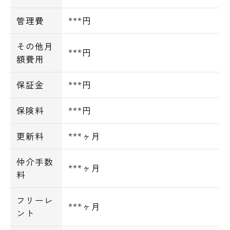
管理費
***円
その他月
***円
額費用
保証金
***円
保険料
***円
更新料
***ヶ月
仲介手数
***ヶ月
料
フリーレ
***ヶ月
ント