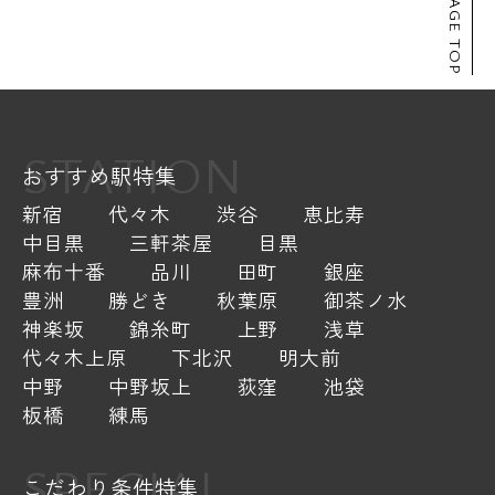
PAGE TOP
STATION
おすすめ駅特集
新宿
代々木
渋谷
恵比寿
中目黒
三軒茶屋
目黒
麻布十番
品川
田町
銀座
豊洲
勝どき
秋葉原
御茶ノ水
神楽坂
錦糸町
上野
浅草
代々木上原
下北沢
明大前
中野
中野坂上
荻窪
池袋
板橋
練馬
SPECIAL
こだわり条件特集