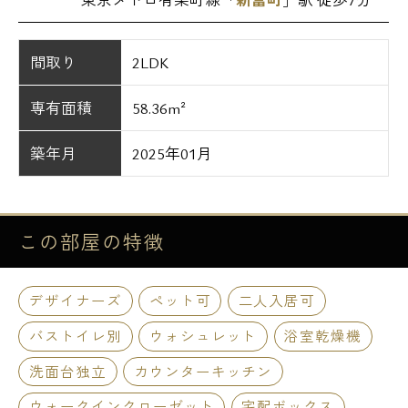
間取り
2LDK
専有面積
58.36m²
築年月
2025年01月
この部屋の
特徴
デザイナーズ
ペット可
二人入居可
バストイレ別
ウォシュレット
浴室乾燥機
洗面台独立
カウンターキッチン
ウォークインクローゼット
宅配ボックス