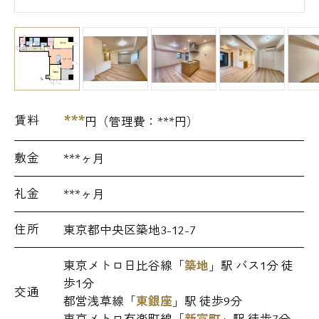
***
賃料
円（管理費：
***
円）
敷金
***ヶ月
礼金
***ヶ月
住所
東京都中央区築地3-12-7
東京メトロ日比谷線「
築地
」駅 バス1分 徒
歩1分
交通
都営浅草線「
東銀座
」駅 徒歩9分
東京メトロ有楽町線「
新富町
」駅 徒歩7分