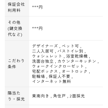
保証会社
***円
利用料
その他
(鍵交換
***円
代など)
デザイナーズ
,
ペット可
,
二人入居可
,
バストイレ別
,
ウォシュレット
,
浴室乾燥機
,
こだわり
洗面台独立
,
カウンターキッチン
,
ウォークインクローゼット
,
条件
宅配ボックス
,
オートロック
,
駐輪場
,
保証人不要
,
インターネット無料
陽当た
東南向き
,
角住戸
,
2面採光
り・採光