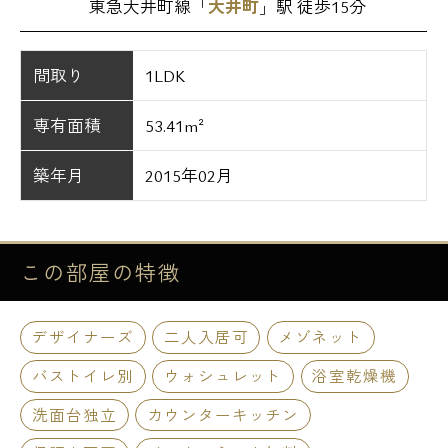
東急大井町線「
大井町
」駅 徒歩15分
間取り
1LDK
専有面積
53.41m²
築年月
2015年02月
この部屋の
特徴
デザイナーズ
二人入居可
メゾネット
バストイレ別
ウォシュレット
浴室乾燥機
洗面台独立
カウンターキッチン