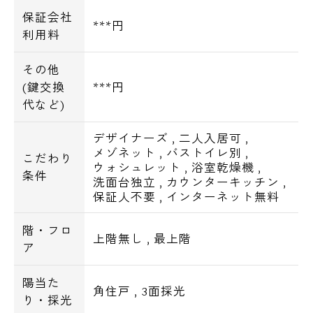
保証会社
***円
利用料
その他
(鍵交換
***円
代など)
デザイナーズ
,
二人入居可
,
メゾネット
,
バストイレ別
,
こだわり
ウォシュレット
,
浴室乾燥機
,
条件
洗面台独立
,
カウンターキッチン
,
保証人不要
,
インターネット無料
階・フロ
上階無し
,
最上階
ア
陽当た
角住戸
,
3面採光
り・採光