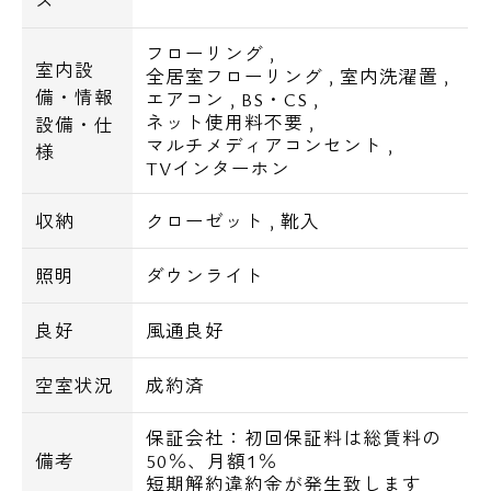
ス
フローリング
,
室内設
全居室フローリング
,
室内洗濯置
,
備・情報
エアコン
,
BS・CS
,
ネット使用料不要
,
設備・仕
マルチメディアコンセント
,
様
TVインターホン
収納
クローゼット
,
靴入
照明
ダウンライト
良好
風通良好
空室状況
成約済
保証会社：初回保証料は総賃料の
備考
50％、月額1％
短期解約違約金が発生致します