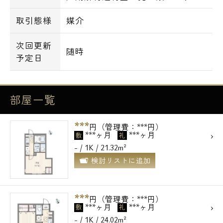
取引態様
媒介
次回更新
随時
予定日
部屋一覧
電話でお問い合わせ
***
0120-500-529
円（管理費：***円）
***ヶ月
***ヶ月
敷
礼
- / 1K / 21.32m²
営業時間 10：00～18：00
検討リストに追加
メールでお問い合わせ
***
円（管理費：***円）
お問い合わせ
***ヶ月
***ヶ月
敷
礼
- / 1K / 24.02m²