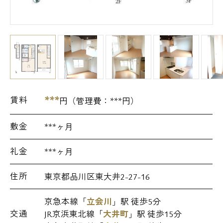
***
賃料
円（管理費：
***
円）
敷金
***ヶ月
礼金
***ヶ月
住所
東京都品川区東大井2-27-16
京急本線「
立会川
」駅 徒歩5分
交通
JR京浜東北線「
大井町
」駅 徒歩15分