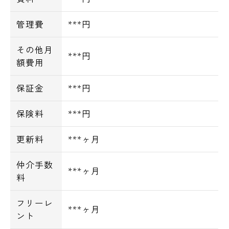
管理費
***円
その他月
***円
額費用
保証金
***円
保険料
***円
更新料
***ヶ月
仲介手数
***ヶ月
料
フリーレ
***ヶ月
ント