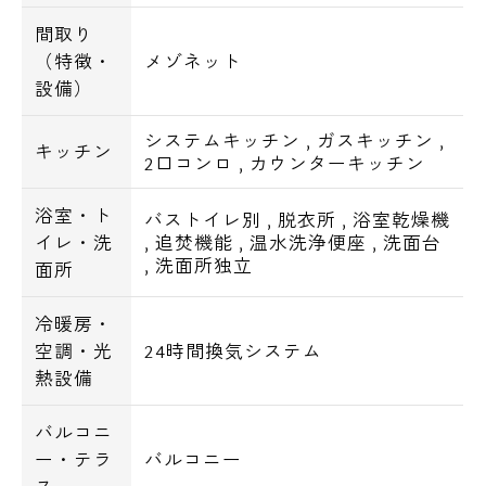
間取り
（特徴・
メゾネット
設備）
システムキッチン
,
ガスキッチン
,
キッチン
2口コンロ
,
カウンターキッチン
浴室・ト
バストイレ別
,
脱衣所
,
浴室乾燥機
イレ・洗
,
追焚機能
,
温水洗浄便座
,
洗面台
,
洗面所独立
面所
冷暖房・
空調・光
24時間換気システム
熱設備
バルコニ
ー・テラ
バルコニー