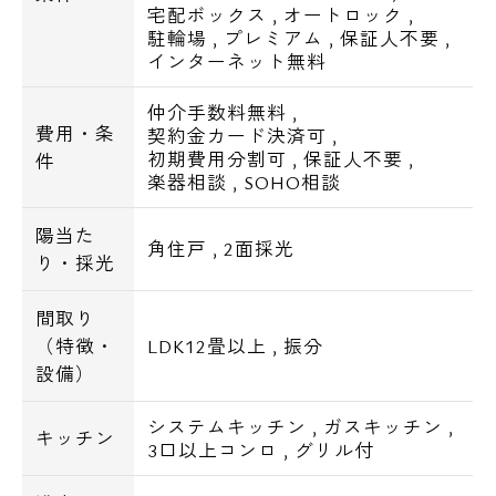
宅配ボックス
,
オートロック
,
駐輪場
,
プレミアム
,
保証人不要
,
インターネット無料
仲介手数料無料
,
費用・条
契約金カード決済可
,
初期費用分割可
,
保証人不要
,
件
楽器相談
,
SOHO相談
陽当た
角住戸
,
2面採光
り・採光
間取り
（特徴・
LDK12畳以上
,
振分
設備）
システムキッチン
,
ガスキッチン
,
キッチン
3口以上コンロ
,
グリル付