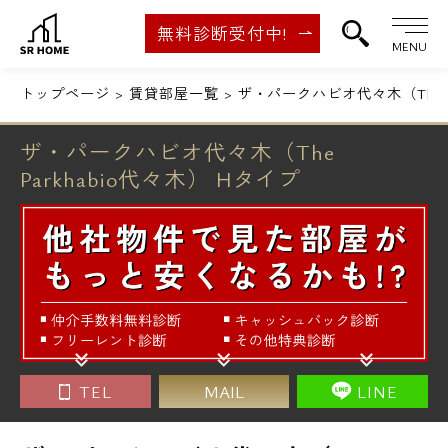
無料診断受付中!
MENU
トップページ
賃貸部屋一覧
ザ・パークハビオ代々木（The P
ザ・パークハビオ代々木（The
Parkhabio代々木） Hタイプ
TEL
MAIL
LINE