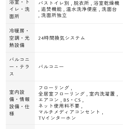
浴室・ト
バストイレ別
,
脱衣所
,
浴室乾燥機
イレ・洗
,
追焚機能
,
温水洗浄便座
,
洗面台
,
洗面所独立
面所
冷暖房・
空調・光
24時間換気システム
熱設備
バルコニ
ー・テラ
バルコニー
ス
フローリング
,
室内設
全居室フローリング
,
室内洗濯置
,
備・情報
エアコン
,
BS・CS
,
ネット使用料不要
,
設備・仕
マルチメディアコンセント
,
様
TVインターホン