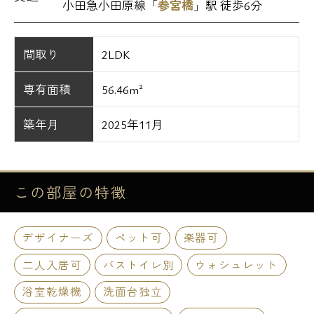
小田急小田原線「
参宮橋
」駅 徒歩6分
間取り
2LDK
専有面積
56.46m²
築年月
2025年11月
この部屋の
特徴
デザイナーズ
ペット可
楽器可
二人入居可
バストイレ別
ウォシュレット
浴室乾燥機
洗面台独立