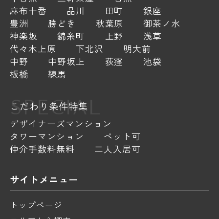
麻布十番
品川
田町
銀座
豊洲
勝どき
秋葉原
御茶ノ水
神楽坂
錦糸町
上野
浅草
代々木上原
下北沢
明大前
中野
中野坂上
荻窪
池袋
板橋
練馬
SPECIAL
こだわり条件特集
デザイナーズマンション
タワーマンション
ペット可
仲介手数料無料
二人入居可
サイトメニュー
トップページ