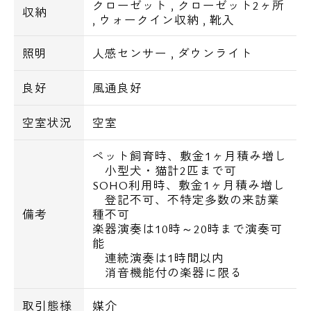
クローゼット
,
クローゼット2ヶ所
収納
,
ウォークイン収納
,
靴入
照明
人感センサー
,
ダウンライト
良好
風通良好
空室状況
空室
ペット飼育時、敷金1ヶ月積み増し
小型犬・猫計2匹まで可
SOHO利用時、敷金1ヶ月積み増し
登記不可、不特定多数の来訪業
備考
種不可
電話でお問い合わせ
楽器演奏は10時～20時まで演奏可
能
0120-500-529
連続演奏は1時間以内
消音機能付の楽器に限る
営業時間 10：00～18：00
取引態様
媒介