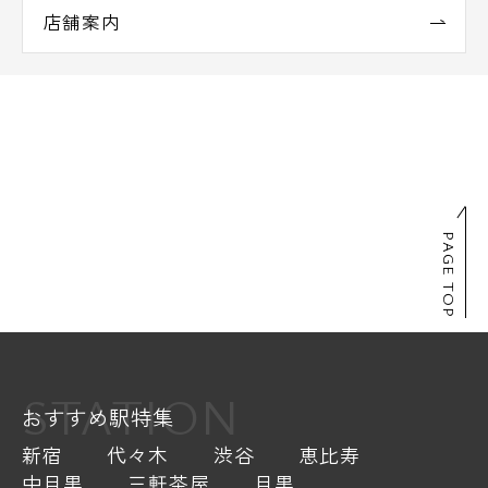
店舗案内
PAGE TOP
STATION
おすすめ駅特集
新宿
代々木
渋谷
恵比寿
中目黒
三軒茶屋
目黒