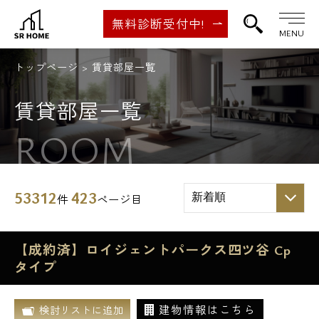
無料診断受付中!
MENU
トップページ
賃貸部屋一覧
賃貸部屋一覧
ROOM
53312
423
件
ページ目
【成約済】ロイジェントパークス四ツ谷 Cp
タイプ
建物情報はこちら
検討リストに追加