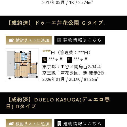
2017年05月 / 1R / 25.74m²
【成約済】ドゥーエ芦花公園 Ｇタイプ.
建物情報はこちら
検討リストに追加
***
円（管理費：
***
円）
***ヶ月
***ヶ月
敷
礼
東京都世田谷区南烏山2-34-4
京王線「芦花公園」駅 徒歩2分
2006年01月 / 2LDK / 81.26m²
【成約済】DUELO KASUGA(デュエロ春
日) Dタイプ
建物情報はこちら
検討リストに追加