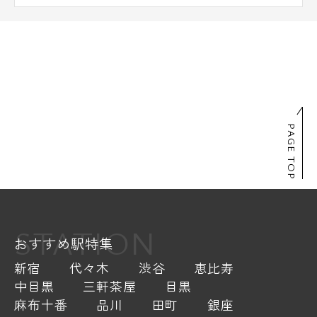
PAGE TOP
STATION
おすすめ駅特集
新宿
代々木
渋谷
恵比寿
中目黒
三軒茶屋
目黒
麻布十番
品川
田町
銀座