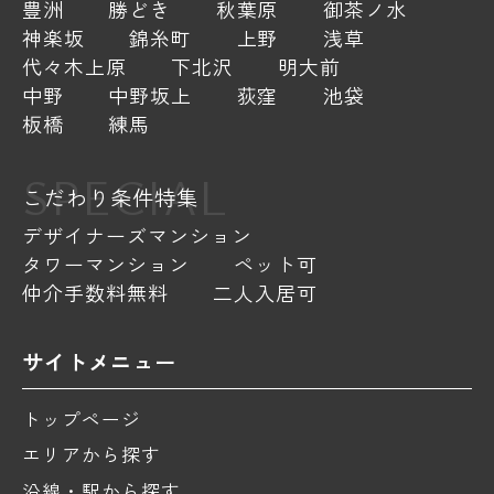
豊洲
勝どき
秋葉原
御茶ノ水
神楽坂
錦糸町
上野
浅草
代々木上原
下北沢
明大前
中野
中野坂上
荻窪
池袋
板橋
練馬
SPECIAL
こだわり条件特集
デザイナーズマンション
タワーマンション
ペット可
仲介手数料無料
二人入居可
サイトメニュー
トップページ
エリアから探す
沿線・駅から探す