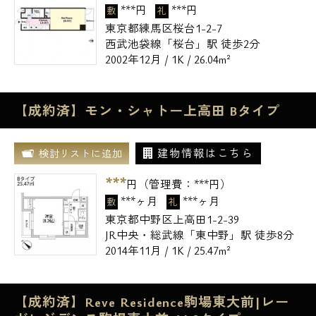
***円
***円
敷
礼
東京都練馬区桜台1-2-7
西武池袋線「桜台」駅 徒歩2分
2002年12月 / 1K / 26.04m²
【成約済】モン・シャトー上高田 Bタイプ
建物情報はこちら
検討リストに追加
***
円（管理費：
***
円）
***ヶ月
***ヶ月
敷
礼
東京都中野区上高田1-2-39
JR中央・総武線「東中野」駅 徒歩8分
2014年11月 / 1K / 25.47m²
【成約済】Reve Residence駒場東大前|レー