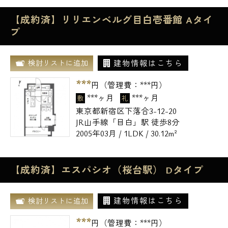
【成約済】リリエンベルグ目白壱番館 Aタイ
プ
建物情報はこちら
検討リストに追加
***
円（管理費：
***
円）
***ヶ月
***ヶ月
敷
礼
東京都新宿区下落合3-12-20
JR山手線「目白」駅 徒歩8分
2005年03月 / 1LDK / 30.12m²
【成約済】エスパシオ（桜台駅） Dタイプ
建物情報はこちら
検討リストに追加
***
円（管理費：
***
円）