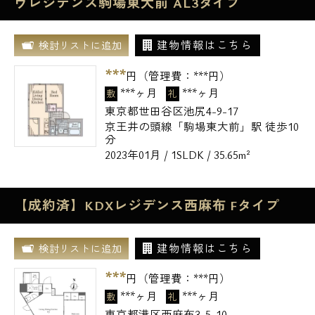
ヴレジデンス駒場東大前 AL3タイプ
建物情報はこちら
検討リストに追加
***
円（管理費：
***
円）
***ヶ月
***ヶ月
敷
礼
東京都世田谷区池尻4-9-17
京王井の頭線「駒場東大前」駅 徒歩10
分
2023年01月 / 1SLDK / 35.65m²
【成約済】KDXレジデンス西麻布 Fタイプ
建物情報はこちら
検討リストに追加
***
円（管理費：
***
円）
***ヶ月
***ヶ月
敷
礼
東京都港区西麻布3-5-10