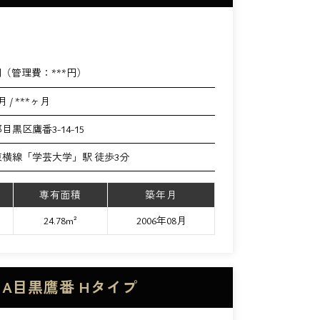
円（管理費：
***
円）
月 / ***ヶ月
目黒区鷹番3-14-15
横線「学芸大学」駅 徒歩3分
専有面積
築年月
24.78m²
2006年08月
IA目黒鷹番 Hタイプ