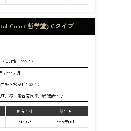
 Court 哲学堂) Cタイプ
円（管理費：
***
円）
月 / ***ヶ月
中野区松が丘2-32-16
江戸線「落合南長崎」駅 徒歩11分
専有面積
築年月
24.13m²
2019年08月