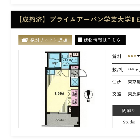
【成約済】プライムアーバン学芸大学Ⅱ 
検討リストに追加
建物情報はこちら
***
賃料
敷/礼
***ヶ
住所
東京都
交通
東急東
間取り
Studio