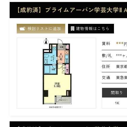
【成約済】プライムアーバン学芸大学Ⅱ A
検討リストに追加
建物情報はこちら
***
賃料
敷/礼
***ヶ
住所
東京都
交通
東急東
間取り
1K