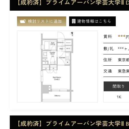
【成約済】プライムアーバン学芸大学Ⅱ 
検討リストに追加
建物情報はこちら
***
賃料
敷/礼
***ヶ
住所
東京都
交通
東急東
間取り
1K
【成約済】プライムアーバン学芸大学Ⅱ 