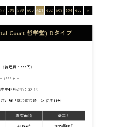
601
597
598
599
600
602
603
604
605
»
 Court 哲学堂) Dタイプ
円（管理費：
***
円）
月 / ***ヶ月
中野区松が丘2-32-16
江戸線「落合南長崎」駅 徒歩11分
専有面積
築年月
43.86m²
2019年08月