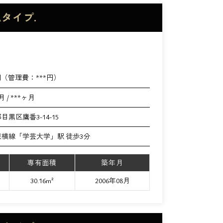
タイプ.
円（管理費：
***
円）
月 / ***ヶ月
目黒区鷹番3-14-15
横線「学芸大学」駅 徒歩3分
専有面積
築年月
30.16m²
2006年08月