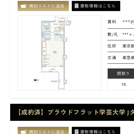
検討リストに追加
建物情報はこちら
***
賃料
敷/礼
***ヶ
住所
東京都
交通
東急東
間取り
1R
【成約済】プラウドフラット学芸大学 J
検討リストに追加
建物情報はこちら