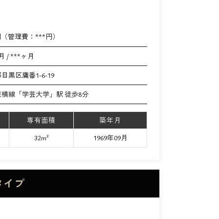
円（管理費：
***
円）
月 / ***ヶ月
目黒区鷹番1-6-19
横線「学芸大学」駅 徒歩8分
専有面積
築年月
32m²
1969年09月
タイプ