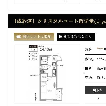
【成約済】クリスタルコート哲学堂(Crystal
検討リストに追加
建物情報はこちら
***
賃料
敷/礼
***ヶ
住所
東京都
交通
都営大
間取り
1K