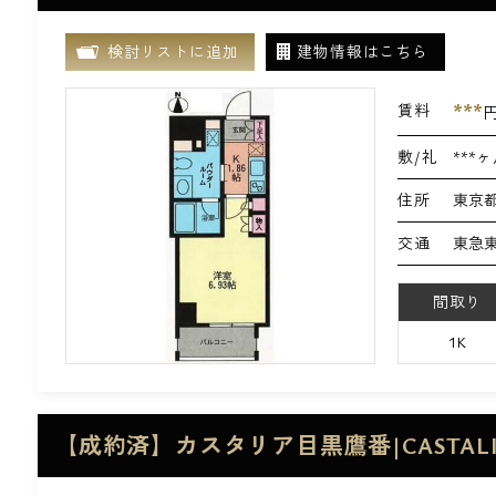
検討リストに追加
建物情報はこちら
***
賃料
敷/礼
***ヶ
住所
東京都
交通
東急東
間取り
1K
【成約済】カスタリア目黒鷹番|CASTAL