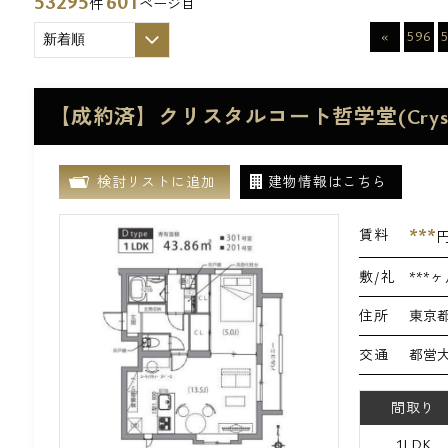
53295
601
件
ページ目
«
596
【成約済】クリスタルコート哲学堂(Crystal
検討リストに追加
建物情報はこちら
***
賃料
敷/礼
***ヶ
住所
東京都
交通
都営大
間取り
1LDK