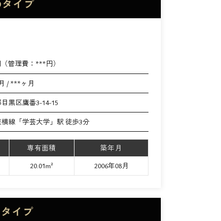
Dタイプ
円（管理費：
***
円）
月 / ***ヶ月
目黒区鷹番3-14-15
横線「学芸大学」駅 徒歩3分
専有面積
築年月
20.01m²
2006年08月
Bタイプ