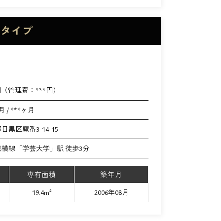
Eタイプ
円（管理費：
***
円）
月 / ***ヶ月
目黒区鷹番3-14-15
横線「学芸大学」駅 徒歩3分
専有面積
築年月
19.4m²
2006年08月