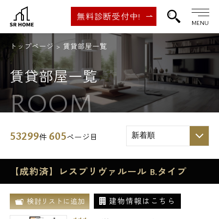
無料診断受付中!
MENU
トップページ
賃貸部屋一覧
賃貸部屋一覧
ROOM
53299
605
件
ページ目
【成約済】レスプリヴァルール B.タイプ
建物情報はこちら
検討リストに追加