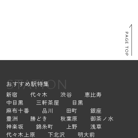
PAGE TOP
STATION
おすすめ駅特集
新宿
代々木
渋谷
恵比寿
中目黒
三軒茶屋
目黒
麻布十番
品川
田町
銀座
豊洲
勝どき
秋葉原
御茶ノ水
神楽坂
錦糸町
上野
浅草
代々木上原
下北沢
明大前