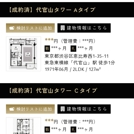
【成約済】代官山タワー Aタイプ
建物情報はこちら
検討リストに追加
***
円（管理費：
***
円）
***ヶ月
***ヶ月
敷
礼
東京都渋谷区恵比寿西1-35-11
東急東横線「代官山」駅 徒歩1分
1971年06月 / 2LDK / 127m²
【成約済】代官山タワー Ｃタイプ
建物情報はこちら
検討リストに追加
***
円（管理費：
***
円）
***ヶ月
***ヶ月
敷
礼