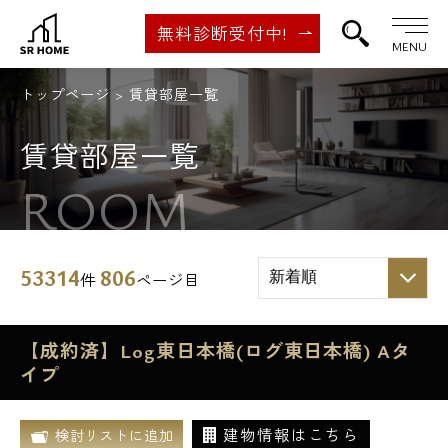
無料診断受付中!
MENU
トップページ
賃貸部屋一覧
賃貸部屋一覧
ROOM
53314
806
件
ページ目
【成約済】Log東日本橋(ログ東日本橋) Aタ
イプ
建物情報はこちら
検討リストに追加