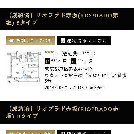
【成約済】リオプラド赤坂(RIOPRADO赤
坂) Bタイプ
建物情報はこちら
検討リストに追加
***
円（管理費：
***
円）
***ヶ月
***ヶ月
敷
礼
東京都港区赤坂4-1-19
東京メトロ銀座線「赤坂見附」駅 徒歩
5分
2019年09月 / 2LDK / 56.89m²
【成約済】リオプラド赤坂(RIOPRADO赤
坂) Dタイプ