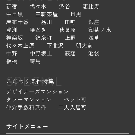
新宿
代々木
渋谷
恵比寿
中目黒
三軒茶屋
目黒
麻布十番
品川
田町
銀座
豊洲
勝どき
秋葉原
御茶ノ水
神楽坂
錦糸町
上野
浅草
代々木上原
下北沢
明大前
中野
中野坂上
荻窪
池袋
板橋
練馬
SPECIAL
こだわり条件特集
デザイナーズマンション
タワーマンション
ペット可
仲介手数料無料
二人入居可
サイトメニュー