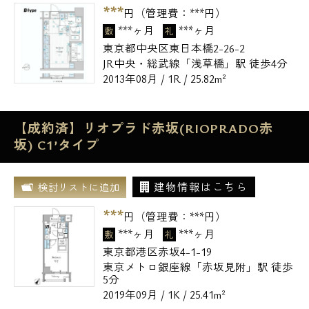
***
円（管理費：
***
円）
***ヶ月
***ヶ月
敷
礼
東京都中央区東日本橋2-26-2
JR中央・総武線「浅草橋」駅 徒歩4分
2013年08月 / 1R / 25.82m²
【成約済】リオプラド赤坂(RIOPRADO赤
坂) C1’タイプ
建物情報はこちら
検討リストに追加
***
円（管理費：
***
円）
***ヶ月
***ヶ月
敷
礼
東京都港区赤坂4-1-19
東京メトロ銀座線「赤坂見附」駅 徒歩
5分
2019年09月 / 1K / 25.41m²