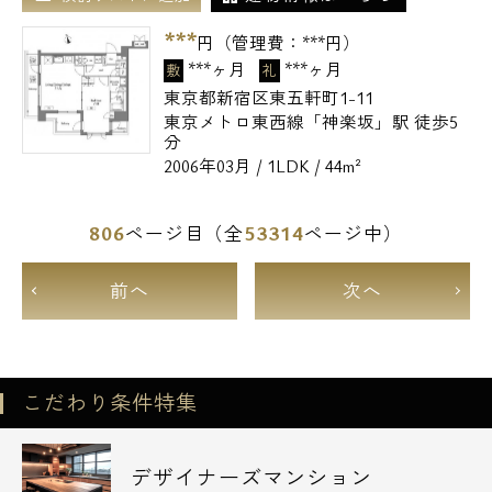
***
円（管理費：
***
円）
***ヶ月
***ヶ月
敷
礼
東京都新宿区東五軒町1-11
東京メトロ東西線「神楽坂」駅 徒歩5
分
2006年03月 / 1LDK / 44m²
806
53314
ページ目（全
ページ中）
前へ
次へ
こだわり条件特集
デザイナーズマンション