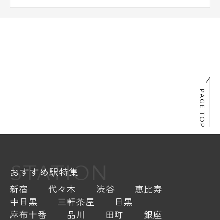
PAGE TOP
STATION
おすすめ駅特集
新宿
代々木
渋谷
恵比寿
中目黒
三軒茶屋
目黒
麻布十番
品川
田町
銀座