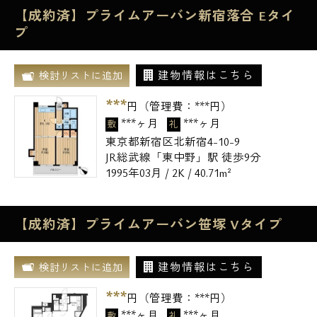
【成約済】プライムアーバン新宿落合 Eタイ
プ
建物情報はこちら
検討リストに追加
***
円（管理費：
***
円）
***ヶ月
***ヶ月
敷
礼
東京都新宿区北新宿4-10-9
JR総武線「東中野」駅 徒歩9分
1995年03月 / 2K / 40.71m²
【成約済】プライムアーバン笹塚 Vタイプ
建物情報はこちら
検討リストに追加
***
円（管理費：
***
円）
***ヶ月
***ヶ月
敷
礼