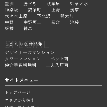
豊洲
勝どき
秋葉原
御茶ノ水
神楽坂
錦糸町
上野
浅草
代々木上原
下北沢
明大前
中野
中野坂上
荻窪
池袋
板橋
練馬
SPECIAL
こだわり条件特集
デザイナーズマンション
タワーマンション
ペット可
仲介手数料無料
二人入居可
サイトメニュー
トップページ
エリアから探す