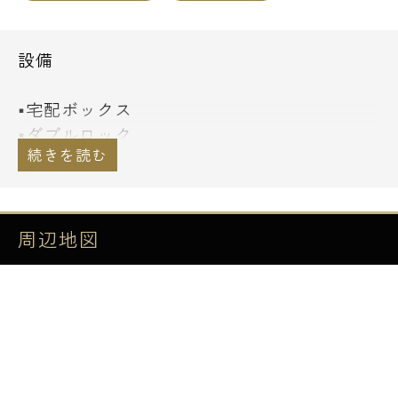
設備
■宅配ボックス
■ダブルロック
■防犯カメラ
■エントランスオートドア非接触キーシステ
ム
■BS・CS
周辺地図
■インターネット
■システムキッチン(2口ガス)
■浴室暖房換気乾燥機
■ハンズフリー型カラーモニター付インター
ホン