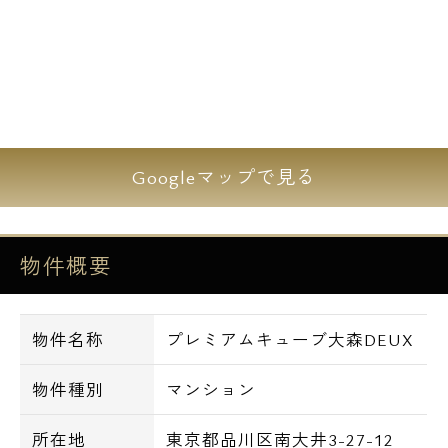
交通
JR京浜東北線 大森駅 / 徒歩5分
京浜急行本線 大森海岸駅 / 徒歩4分
周辺環境
Googleマップで見る
○ローソンまで徒歩1分。
○セブンイレブンまで徒歩2分。
○ファミリーマート、イトーヨーカドーまで
物件概要
徒歩3分。
○西友まで徒歩4分。
○郵便局まで徒歩6分。
物件名称
プレミアムキューブ大森DEUX
○しながわ水族館まで徒歩7分
○ampmまで徒歩7分。
物件種別
マンション
○サンクスまで徒歩8分。
所在地
東京都品川区南大井3-27-12