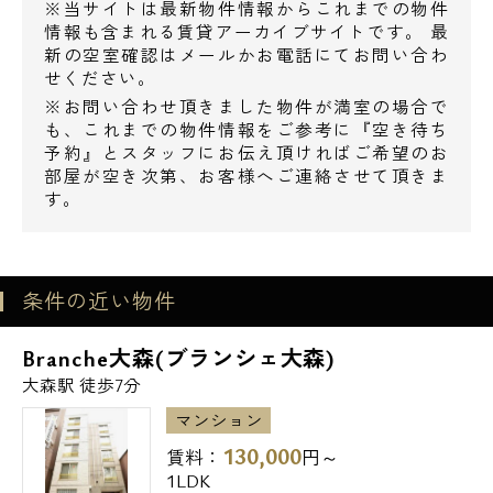
※当サイトは最新物件情報からこれまでの物件
情報も含まれる賃貸アーカイブサイトです。 最
新の空室確認はメールかお電話にてお問い合わ
せください。
※お問い合わせ頂きました物件が満室の場合で
も、これまでの物件情報をご参考に『空き待ち
予約』とスタッフにお伝え頂ければご希望のお
部屋が空き次第、お客様へご連絡させて頂きま
す。
電話でお問い合わせ
0120-500-529
条件の近い物件
営業時間 10：00～18：00
Branche大森(ブランシェ大森)
メールでお問い合わせ
大森駅 徒歩7分
マンション
お問い合わせ
130,000
賃料：
円～
1LDK