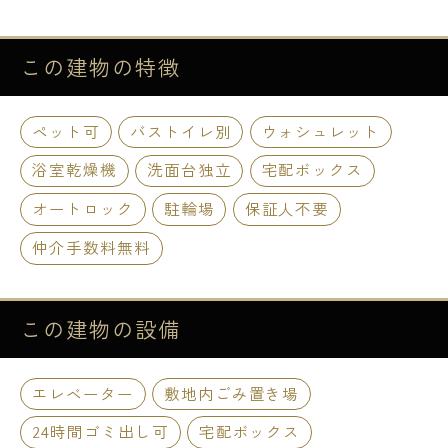
この建物の
特徴
ペット可
バストイレ別
ウォシュレット
浴室乾燥機
洗面台独立
宅配ボックス
オートロック
駐輪場
保証人不要
仲介手数料無料
この建物の
設備
エレベーター
敷地内ごみ置き場
24時間ゴミ出し可
宅配ボックス