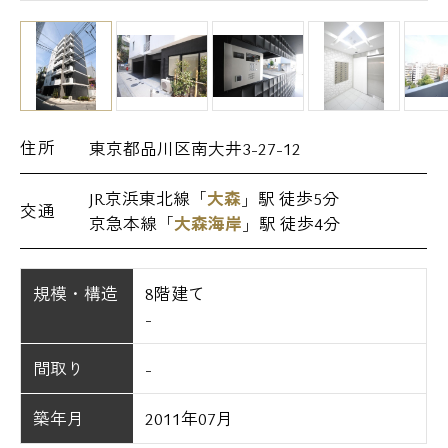
住所
東京都品川区南大井3-27-12
JR京浜東北線「
大森
」駅 徒歩5分
交通
京急本線「
大森海岸
」駅 徒歩4分
規模・構造
8階建て
-
間取り
-
築年月
2011年07月