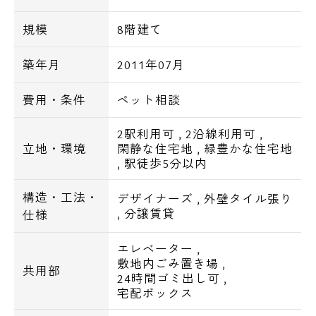
規模
8階建て
築年月
2011年07月
費用・条件
ペット相談
2駅利用可
,
2沿線利用可
,
立地・環境
閑静な住宅地
,
緑豊かな住宅地
,
駅徒歩5分以内
構造・工法・
デザイナーズ
,
外壁タイル張り
,
分譲賃貸
仕様
エレベーター
,
敷地内ごみ置き場
,
共用部
24時間ゴミ出し可
,
宅配ボックス