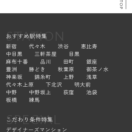
STATION
おすすめ駅特集
新宿
代々木
渋谷
恵比寿
中目黒
三軒茶屋
目黒
麻布十番
品川
田町
銀座
豊洲
勝どき
秋葉原
御茶ノ水
神楽坂
錦糸町
上野
浅草
代々木上原
下北沢
明大前
中野
中野坂上
荻窪
池袋
板橋
練馬
SPECIAL
こだわり条件特集
デザイナーズマンション