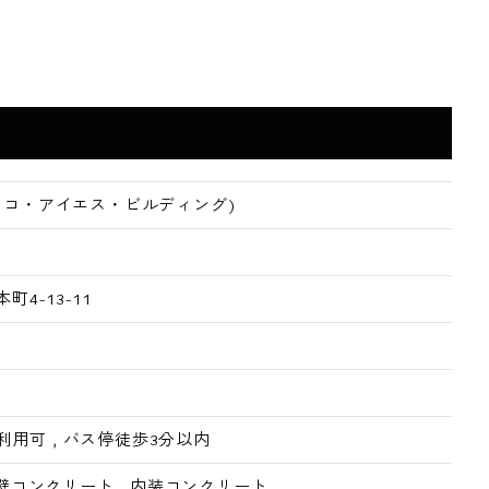
DG(ココ・アイエス・ビルディング)
4-13-11
利用可
,
バス停徒歩3分以内
壁コンクリート
,
内装コンクリート