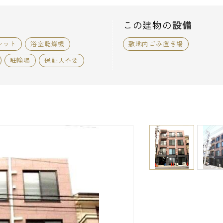
この建物の
設備
レット
浴室乾燥機
敷地内ごみ置き場
駐輪場
保証人不要