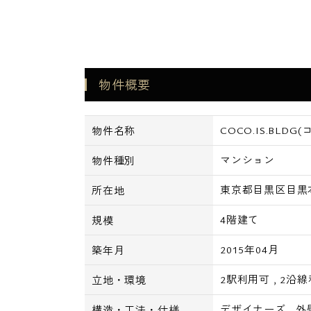
物件概要
COCO.IS.BL
物件名称
マンション
物件種別
東京都目黒区目黒本町
所在地
4階建て
規模
2015年04月
築年月
2駅利用可
,
2沿線
立地・環境
デザイナーズ
,
外
構造・工法・仕様