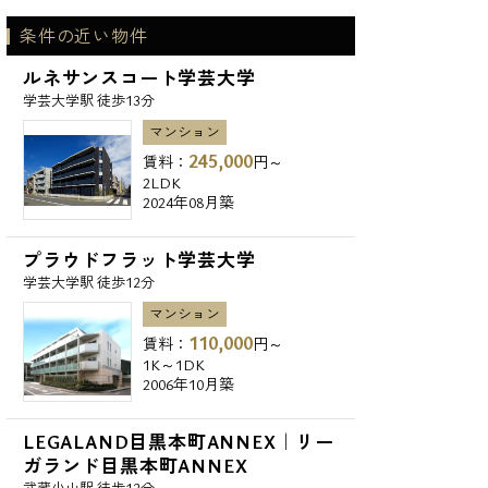
条件の近い物件
ルネサンスコート学芸大学
学芸大学駅 徒歩13分
マンション
245,000
賃料：
円～
2LDK
2024年08月築
プラウドフラット学芸大学
学芸大学駅 徒歩12分
マンション
110,000
賃料：
円～
1K～1DK
2006年10月築
LEGALAND目黒本町ANNEX｜リー
ガランド目黒本町ANNEX