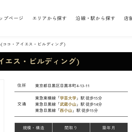
ップページ
エリアから探す
沿線・駅から探す
店
BLDG(ココ・アイエス・ビルディング)
コ・アイエス・ビルディング)
住所
東京都目黒区目黒本町4-13-11
東急東横線「
学芸大学
」駅 徒歩15分
交通
東急目黒線「
武蔵小山
」駅 徒歩14分
東急目黒線「
西小山
」駅 徒歩15分
規模・構造
間取り
築年月