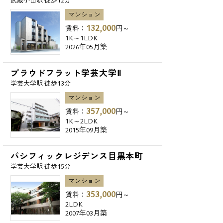
武蔵小山駅 徒歩12分
マンション
132,000
賃料：
円～
1K～1LDK
2026年05月築
プラウドフラット学芸大学Ⅱ
学芸大学駅 徒歩13分
マンション
357,000
賃料：
円～
1K～2LDK
2015年09月築
パシフィックレジデンス目黒本町
学芸大学駅 徒歩15分
マンション
353,000
賃料：
円～
2LDK
2007年03月築