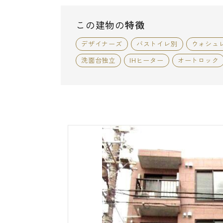
この建物の
特徴
デザイナーズ
バストイレ別
ウォシュ
洗面台独立
IHヒーター
オートロック