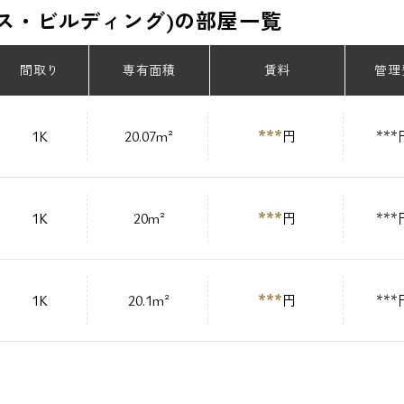
アイエス・ビルディング)の部屋一覧
間取り
専有面積
賃料
管理
***
1K
20.07m²
円
***
***
1K
20m²
円
***
***
1K
20.1m²
円
***