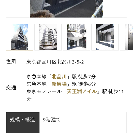
住所
東京都品川区北品川2-5-2
京急本線「
北品川
」駅 徒歩7分
京急本線「
新馬場
」駅 徒歩6分
交通
東京モノレール「
天王洲アイル
」駅 徒歩11
分
規模・構造
9階建て
-