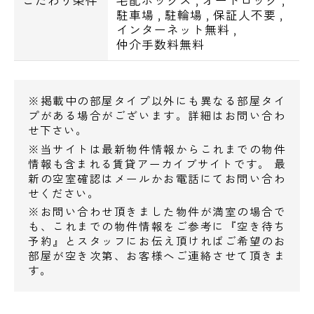
こだわり条件
宅配ボックス
,
オートロック
,
エスアールホームでは都内デザイナーズマン
駐車場
,
駐輪場
,
保証人不要
,
ション多数
インターネット無料
,
仲介手数料無料
お取り扱いしておりますのでお気軽にご相談
下さいませ
※掲載中の部屋タイプ以外にも異なる部屋タイ
プがある場合がございます。詳細はお問い合わ
せ下さい。
※当サイトは最新物件情報からこれまでの物件
情報も含まれる賃貸アーカイブサイトです。 最
新の空室確認はメールかお電話にてお問い合わ
せください。
※お問い合わせ頂きました物件が満室の場合で
電話でお問い合わせ
も、これまでの物件情報をご参考に『空き待ち
予約』とスタッフにお伝え頂ければご希望のお
0120-500-529
部屋が空き次第、お客様へご連絡させて頂きま
す。
営業時間 10：00～18：00