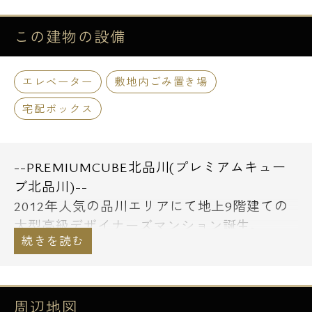
この建物の
設備
エレベーター
敷地内ごみ置き場
宅配ボックス
--PREMIUMCUBE北品川(プレミアムキュー
ブ北品川)--
2012年人気の品川エリアにて地上9階建ての
大型高級デザイナーズマンション誕生。
京急本線「新馬場」から徒歩6分の立地に徒
歩圏内には京急本線「北品川」や東京モノレ
ール「天王洲アイル」の3駅ご利用可能で交
通アクセス良好です。
周辺地図