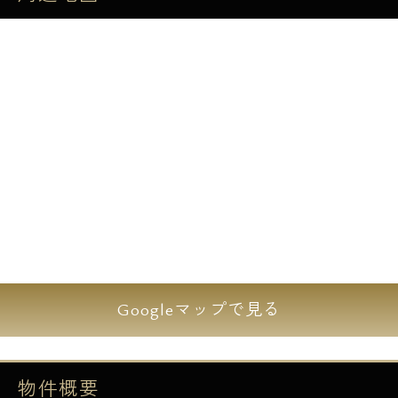
1R・1Kをメインとした間取りで単身者向けの
マンションになります。
女性単身者の方でも安心・安全なオートロッ
クや防犯カメラ、訪問者を確認できるTVモニ
ター付きインターホン完備で防犯セキュリテ
ィ充実しております。
全住戸独立洗面台や浴室乾燥機等人気の設備
が整っており、忙しいビジネスマンに嬉しい
宅配ボックスも御座います。
月々のインターネット使用料が無料となり、
デザイナーズマンションに希少なペット可マ
ンションです！
Googleマップで見る
■設備
物件概要
■オートロック