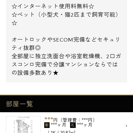
☆インターネット使用料無料☆
☆ペット（小型犬・猫2匹まで飼育可能）
☆
オートロックやSECOM完備などセキュリ
ティ抜群◎
全部屋に独立洗面台や浴室乾燥機、2口ガ
スコンロ完備で分譲マンションならでは
の設備多数あり★
部屋一覧
***
円（管理費：***円）
***ヶ月
***ヶ月
敷
礼
- / 1K / 20.87m²