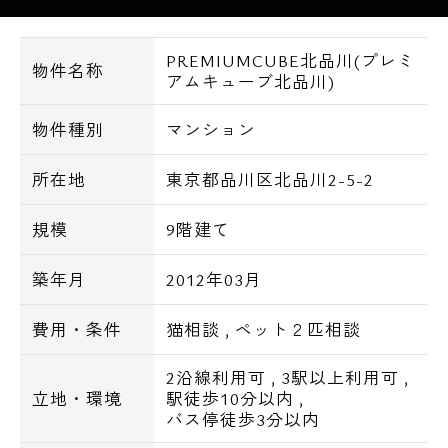
■SECOM
■防犯カメラ
PREMIUMCUBE北品川(プレミ
■宅配ボックス
物件名称
アムキューブ北品川)
■メールボックス
■敷地内ごみ置場
物件種別
マンション
■非接触キー
所在地
東京都品川区北品川2-5-2
■TVモニター付インターホン
■ダブルロック
規模
9階建て
■システムキッチン、ガスコンロ2口
築年月
2012年03月
■24時間換気
■独立洗面台
費用・条件
猫相談
,
ペット２匹相談
■シャワートイレ
2沿線利用可
,
3駅以上利用可
,
■エアコン
立地・環境
駅徒歩10分以内
,
■バストイレ別
バス停徒歩3分以内
■浴室換気乾燥暖房機