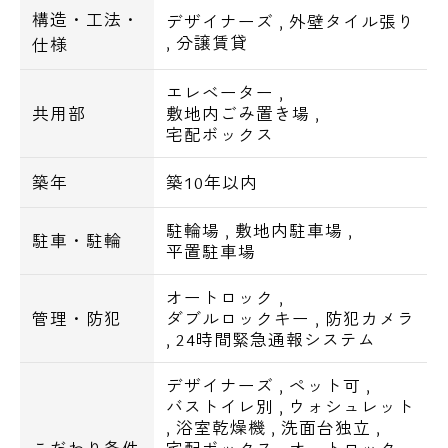
■BS・CS110°(別途費用等)
構造・工法・
デザイナーズ
,
外壁タイル張り
■シーファイブ(無料)
,
分譲賃貸
仕様
■フレッツ光(別途費用等)
エレベーター
,
共用部
敷地内ごみ置き場
,
■交通アクセス
宅配ボックス
京急本線 北品川 / 徒歩7分
京急本線 新馬場 / 徒歩6分
築年
築10年以内
東京モノレール 天王洲アイル / 徒歩11
駐輪場
,
敷地内駐車場
,
分
駐車・駐輪
平置駐車場
■周辺環境■
オートロック
,
管理・防犯
ダブルロックキー
,
防犯カメラ
セブンイレブン・・・徒歩2分
,
24時間緊急通報システム
まいばすけっと・・・徒歩3分
ファミリーマート・・・徒歩4分
デザイナーズ
,
ペット可
,
マルエツプチ・・・徒歩5分
バストイレ別
,
ウォシュレット
,
浴室乾燥機
,
洗面台独立
,