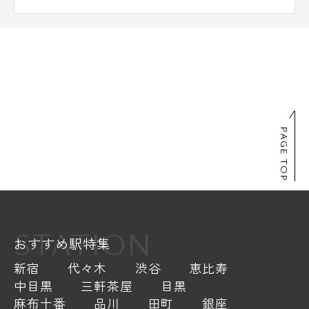
PAGE TOP
STATION
おすすめ駅特集
新宿
代々木
渋谷
恵比寿
中目黒
三軒茶屋
目黒
麻布十番
品川
田町
銀座