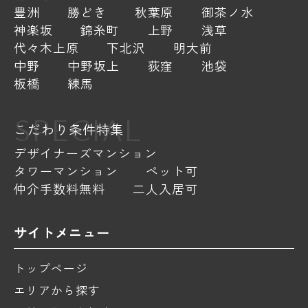
豊洲
勝どき
秋葉原
御茶ノ水
神楽坂
錦糸町
上野
浅草
代々木上原
下北沢
明大前
中野
中野坂上
荻窪
池袋
板橋
練馬
SPECIAL
こだわり条件特集
デザイナーズマンション
タワーマンション
ペット可
仲介手数料無料
二人入居可
サイトメニュー
トップページ
エリアから探す