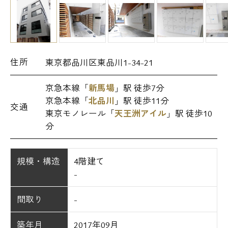
住所
東京都品川区東品川1-34-21
京急本線「
新馬場
」駅 徒歩7分
京急本線「
北品川
」駅 徒歩11分
交通
東京モノレール「
天王洲アイル
」駅 徒歩10
分
規模・構造
4階建て
-
間取り
-
築年月
2017年09月