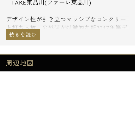
--FARE東品川(ファーレ東品川)--
デザイン性が引き立つマッシブなコンクリー
ト打ちっ放しの外装が特徴的な新2017年築デ
ザイナーズレジデンス。
京浜急行「新馬場駅」から徒歩6分の立地、
全17戸で全てのお部屋に2面から採光が取れ
る爽やかな暮らしを実現しました。
周辺地図
「目黒川」を跨いだ新馬場駅の周辺には「サ
クセス品川」という昔を思い出す様などこか
温かい雰囲気の商店街があり、レトロな飲食
店や雑貨屋さん等、日用品も買い揃えること
が可能です。
室内も全てハイセンスなコンクリート打ちっ
放しのデザイナーズ設計となっており、真っ
白なインテリアはきっとあなたの毎日の生活