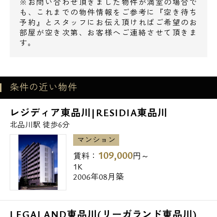
※お問い合わせ頂きました物件が満室の場合で
ご契約時の初期費用のお支払いに、お持ちの
も、これまでの物件情報をご参考に『空き待ち
お好きなクレジットカードでお支払い頂くこ
予約』とスタッフにお伝え頂ければご希望のお
とも可能です。
部屋が空き次第、お客様へご連絡させて頂きま
す。
通常のショッピングと同様にお支払い回数等
もお選び下さい。
電話でお問い合わせ
その他、諸条件等については、お気軽にご相
談下さい。
条件の近い物件
0120-500-529
レジディア東品川|RESIDIA東品川
【周辺環境】
営業時間 10：00～18：00
北品川駅 徒歩6分
◆ショッピングセンター
天王洲郵船ビルNAGI 509m
マンション
メールでお問い合わせ
天王洲シーフォートスクエア 725m
109,000
賃料：
円～
1K
お問い合わせ
2006年08月築
◆スーパー
マルエツプチ品川橋店 195m
マルエツプチ北品川一丁目店 659m
LEGALAND東品川(リーガランド東品川)