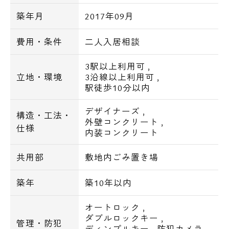
築年月
2017年09月
【設備詳細】
■オートロック
費用・条件
二人入居相談
■ディンプルキー
■ダブルロック
3駅以上利用可
,
■防犯カメラ
立地・環境
3沿線以上利用可
,
駅徒歩10分以内
■モニター付インターホン
■敷地内ゴミ出し
デザイナーズ
,
構造・工法・
外壁コンクリート
,
仕様
■バストイレ別
内装コンクリート
■システムキッチン
共用部
敷地内ごみ置き場
■独立洗面台
■浴室乾燥機
築年
築10年以内
■追い焚き
■24時間換気機能
オートロック
,
ダブルロックキー
,
■シャワートイレ
管理・防犯
ディンプルキー
,
防犯カメラ
,