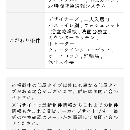
■オールフローリング
24時間緊急通報システム
■クローゼット
■シューズボックス
デザイナーズ
,
二人入居可
,
バストイレ別
,
ウォシュレット
■エアコン
,
浴室乾燥機
,
洗面台独立
,
カウンターキッチン
,
こだわり条件
■BS・CSアンテナ
IHヒーター
,
ウォークインクローゼット
,
■CATV
オートロック
,
駐輪場
,
■インターネット
保証人不要
【交通アクセス】
※掲載中の部屋タイプ以外にも異なる部屋タイ
京急本線 / 新馬場駅 歩7分
プがある場合がございます。詳細はお問い合わ
せ下さい。
りんかい線 / 天王洲アイル駅 歩10分
※当サイトは最新物件情報からこれまでの物件
京急本線 / 北品川駅 歩11分
情報も含まれる賃貸アーカイブサイトです。 最
新の空室確認はメールかお電話にてお問い合わ
せください。