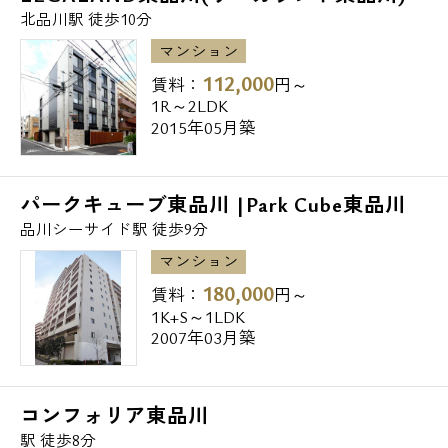
北品川駅 徒歩10分
◆コンビニ
マンション
ローソン東品川一丁目店 140m
112,000
賃料：
円～
サンクス東品川店 146m
1R～2LDK
ローソン東品川海岸通店 325m
2015年05月築
◆ドラッグストア
トモズ天王洲アイル店 725m
パークキューブ東品川 |Park Cube東品川
品川シーサイド駅 徒歩9分
◆飲食店
マンション
カフェ・ベローチェ北品川店 376m
180,000
賃料：
円～
ドトールコーヒーショップ京急新馬場店
1K+S～1LDK
2007年03月築
416m
ジョナサン東品川店 451m
コンフォリア東品川
◆高校・高専
駅 徒歩8分