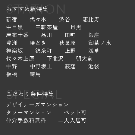
STATION
おすすめ駅特集
新宿
代々木
渋谷
恵比寿
中目黒
三軒茶屋
目黒
麻布十番
品川
田町
銀座
豊洲
勝どき
秋葉原
御茶ノ水
神楽坂
錦糸町
上野
浅草
代々木上原
下北沢
明大前
中野
中野坂上
荻窪
池袋
板橋
練馬
SPECIAL
こだわり条件特集
デザイナーズマンション
タワーマンション
ペット可
仲介手数料無料
二人入居可