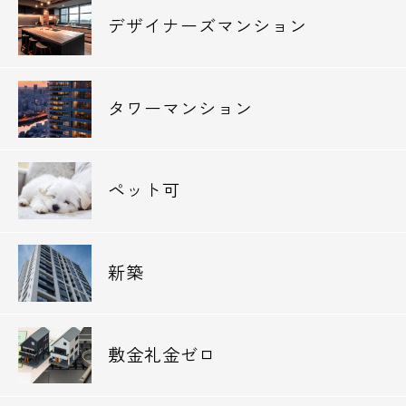
◆病院
デザイナーズマンション
公益財団法人河野臨床医学研究所附属北品川
病院 466m
公益財団法人河野臨床医学研究所附属第三北
タワーマンション
品川病院 676m
◆郵便局
東品川一郵便局 79m
ペット可
南品川一郵便局 435m
北品川郵便局 635m
新築
◆図書館
品川区立品川図書館 370m
敷金礼金ゼロ
◆銀行
城南信用金庫品川支店 250m