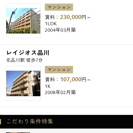
私立品川女子学院高等部 618m
マンション
230,000
賃料：
円～
◆中学校
1LDK
私立品川女子学院中等部 628m
2004年03月築
品川区立品川学園 684m
◆小学校
レイジオス品川
品川区立台場小学校 292m
北品川駅 徒歩7分
品川区立城南第二小学校 341m
マンション
品川区立城南小学校 652m
107,000
賃料：
円～
1K
2008年02月築
◆幼稚園・保育園
東品川保育園 41m
北品川保育園 161m
どんぐり保育ママの家 273m
こだわり条件特集