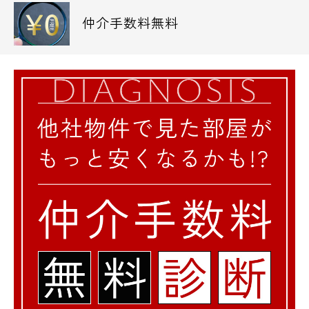
さわやか信用金庫品川支店 560m
仲介手数料無料
◆警察署・交番
品川警察署 538m
◆公園
天王洲公園 376m
都内全域の高級賃貸、ペット可レジデンス、
デザインマンションはエスアールホームにお
任せください★
他社様ご紹介物件でも仲介手数料の無料診断
も実施中です☆
お気軽にお問い合わせ下さいませ。