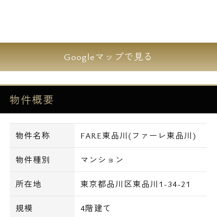
を爽やかな気分にしてくれるでしょう。
1Rタイプには珍しく全戸に追い焚き機能が実
装していることも嬉しいですね。
Googleマップで見る
【概要】
所在地 東京都品川区東品川1-34-21
物件概要
構 造 鉄筋コンクリート造
規 模 地上4階建
総戸数 17戸
物件名称
FARE東品川(ファーレ東品川)
交 通 京浜急行線 新馬場駅 徒歩7分
築年月 2017年 9月
物件種別
マンション
【建物詳細】
所在地
東京都品川区東品川1-34-21
■デザイナーズ
■24時間緊急サポート
規模
4階建て