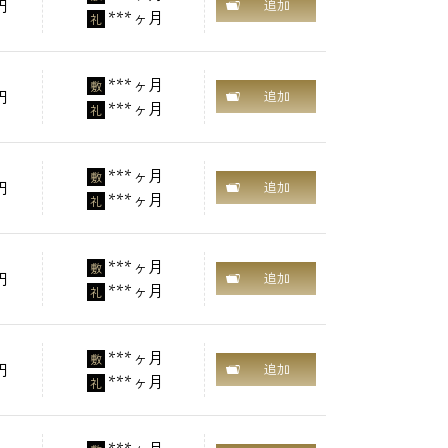
円
追加
***ヶ月
礼
***ヶ月
敷
円
追加
***ヶ月
礼
***ヶ月
敷
円
追加
***ヶ月
礼
***ヶ月
敷
円
追加
***ヶ月
礼
***ヶ月
敷
円
追加
***ヶ月
礼