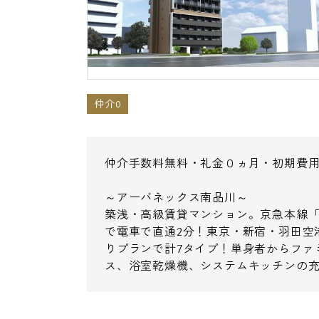
仲介0
仲介手数料無料・礼金０ヵ月・初期費
～アーバネックス南品川～
築浅・高級賃貸マンション。京急本線「
で電車で直通2分！東京・新宿・羽田空港
りプランで計7タイプ！単身者からファ
ス、浴室乾燥機、システムキッチンの