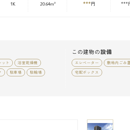
***
1K
20.64m²
円
***
この建物の
設備
レット
浴室乾燥機
エレベーター
敷地内ごみ
ク
駐車場
駐輪場
宅配ボックス