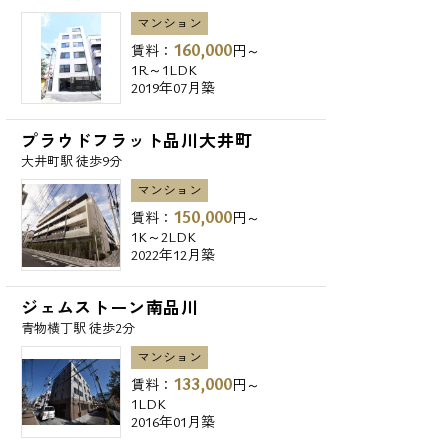
マンション
160,000
賃料：
円～
1R～1LDK
2019年07月築
プラウドフラット品川大井町
大井町駅 徒歩9分
マンション
150,000
賃料：
円～
1K～2LDK
2022年12月築
ジェムストーン南品川
青物横丁駅 徒歩2分
マンション
133,000
賃料：
円～
1LDK
2016年01月築