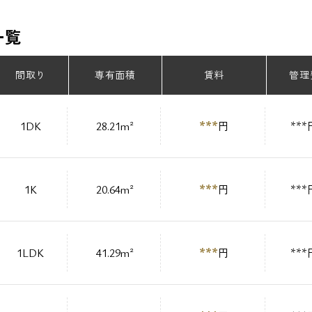
一覧
間取り
専有面積
賃料
管理
***
1DK
28.21m²
円
***
***
1K
20.64m²
円
***
***
1LDK
41.29m²
円
***