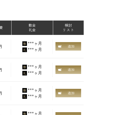
敷金
検討
費
礼金
リスト
***ヶ月
敷
円
追加
***ヶ月
礼
***ヶ月
敷
円
追加
***ヶ月
礼
***ヶ月
敷
円
追加
***ヶ月
礼
***ヶ月
敷