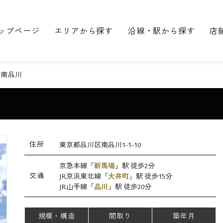
ップページ
エリアから探す
沿線・駅から探す
店
ス南品川
住所
東京都品川区南品川1-1-10
京急本線「
新馬場
」駅 徒歩2分
交通
JR京浜東北線「
大井町
」駅 徒歩15分
JR山手線「
品川
」駅 徒歩20分
規模・構造
間取り
築年月