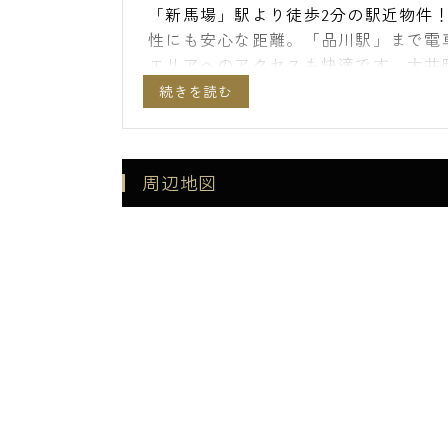
「新馬場」駅より徒歩2分の駅近物件
性にも安心な距離。「品川駅」まで電
エリアへのアクセスも快適です。大井
スーパー、コンビニ、ドラッグストア
部屋は1K～2LDKの間取りプランで
前7タイプをご用意しています。全住
部）、y九室暖房乾燥機など設備も充
周辺地図
エスアールホームでは仲介手数料最大
済することが可能です。アメックス・JC
です。
【設備】
■オートロック
■宅配ボックス
■防犯カメラ
■24Hゴミ置き場