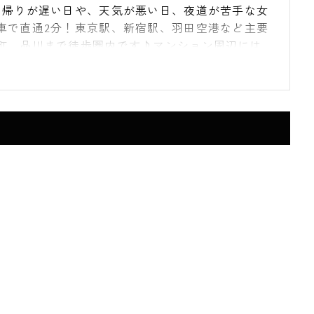
！帰りが遅い日や、天気が悪い日、夜道が苦手な女
車で直通2分！東京駅、新宿駅、羽田空港など主要
町、品川まで徒歩圏内です♪マンション周辺には
もあり日用品のお買い物に便利な住環境です。お
単身者、2人入居、ファミリーまでご利用頂けます。
戸に追炊きバス、システムキッチン、グリル付（一
実。
無料！初期費用をお持ちのクレジットカードで決
B・VISA・マスター・DISCOVERの利用が可能