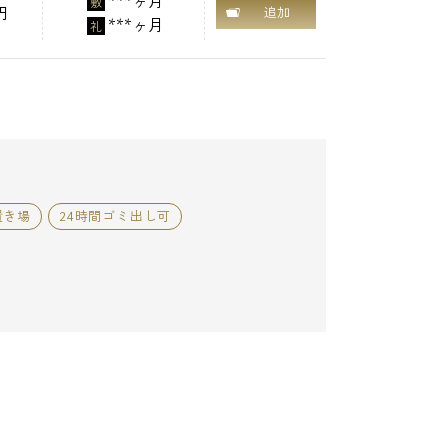
***ヶ月
敷
円
追加
***ヶ月
礼
置き場
24時間ゴミ出し可