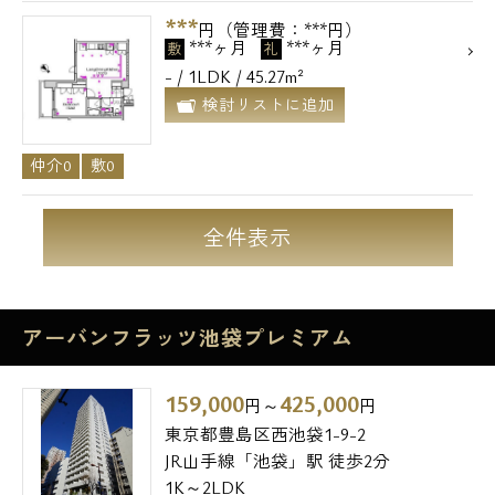
***
円（管理費：***円）
***ヶ月
***ヶ月
敷
礼
- / 1LDK / 45.27m²
検討リストに追加
仲介0
敷0
全件表示
アーバンフラッツ池袋プレミアム
159,000
425,000
円～
円
東京都豊島区西池袋1-9-2
JR山手線「池袋」駅 徒歩2分
1K～2LDK