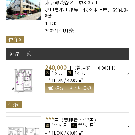
東京都渋谷区上原3-35-1
小田急小田原線「代々木上原」駅 徒歩
8分
1LDK
2005年01月築
仲介0
部屋一覧
240,000
円（管理費：10,000円）
1ヶ月
1ヶ月
敷
礼
- / 1LDK / 49.09m²
検討リストに追加
仲介0
***
円（管理費：***円）
***ヶ月
***ヶ月
敷
礼
- / 1LDK / 60.89m²