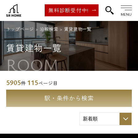
無料診断受付中!
MENU
トップページ
沿線検索
賃貸建物一覧
賃貸建物一覧
ROOM
5905
115
件
ページ目
駅・条件から検索