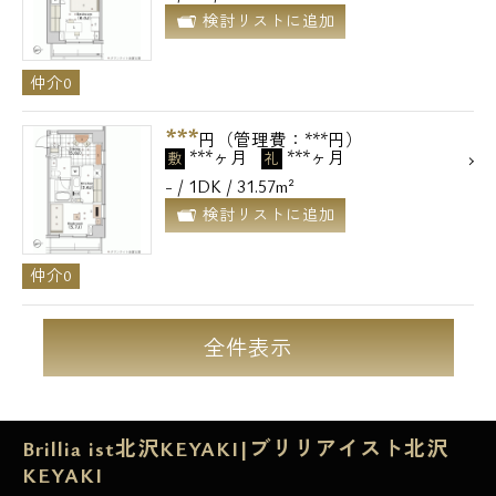
検討リストに追加
仲介0
***
円（管理費：***円）
***ヶ月
***ヶ月
敷
礼
- / 1DK / 31.57m²
検討リストに追加
仲介0
全件表示
Brillia ist北沢KEYAKI|ブリリアイスト北沢
KEYAKI