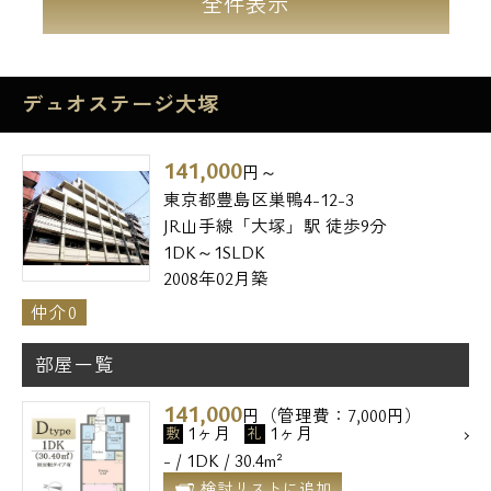
全件表示
デュオステージ大塚
141,000
円～
東京都豊島区巣鴨4-12-3
JR山手線「大塚」駅 徒歩9分
1DK～1SLDK
2008年02月築
仲介0
部屋一覧
141,000
円（管理費：7,000円）
1ヶ月
1ヶ月
敷
礼
- / 1DK / 30.4m²
検討リストに追加