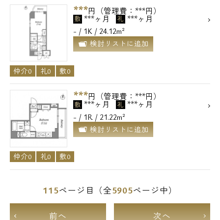
***
円（管理費：***円）
***ヶ月
***ヶ月
敷
礼
- / 1K / 24.12m²
検討リストに追加
仲介0
礼0
敷0
***
円（管理費：***円）
***ヶ月
***ヶ月
敷
礼
- / 1R / 21.22m²
検討リストに追加
仲介0
礼0
敷0
115
5905
ページ目（全
ページ中）
前へ
次へ