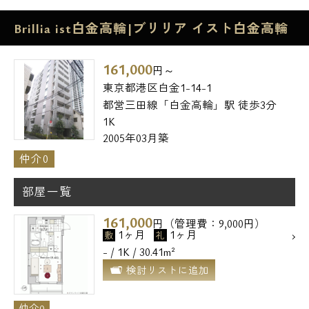
Brillia ist白金高輪|ブリリア イスト白金高輪
161,000
円～
東京都港区白金1-14-1
都営三田線「白金高輪」駅 徒歩3分
1K
2005年03月築
仲介0
部屋一覧
161,000
円（管理費：9,000円）
1ヶ月
1ヶ月
敷
礼
- / 1K / 30.41m²
検討リストに追加
仲介0