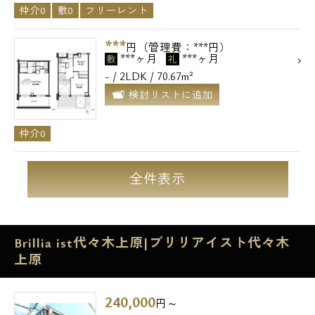
仲介0
敷0
フリーレント
***
円（管理費：***円）
***ヶ月
***ヶ月
敷
礼
- / 2LDK / 70.67m²
検討リストに追加
仲介0
全件表示
Brillia ist代々木上原|ブリリアイスト代々木
上原
240,000
円～