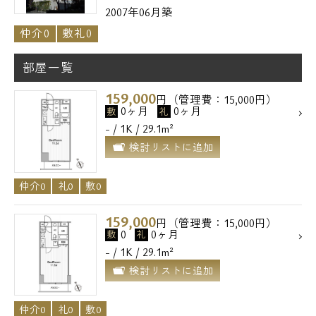
2007年06月築
仲介0
敷礼0
部屋一覧
159,000
円（管理費：15,000円）
0ヶ月
0ヶ月
敷
礼
- / 1K / 29.1m²
検討リストに追加
仲介0
礼0
敷0
159,000
円（管理費：15,000円）
電話でお問い合わせ
0
0ヶ月
敷
礼
- / 1K / 29.1m²
0120-500-529
検討リストに追加
営業時間 10：00～18：00
仲介0
礼0
敷0