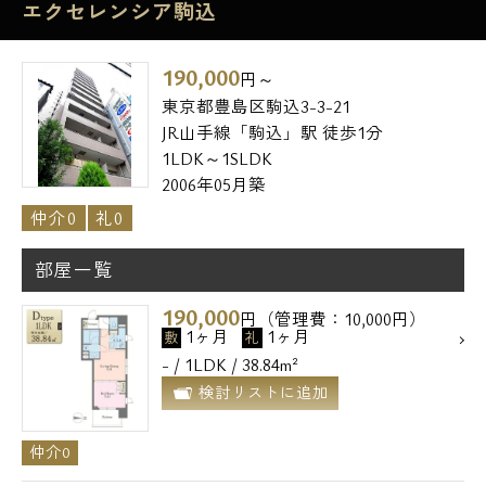
エクセレンシア駒込
190,000
円～
東京都豊島区駒込3-3-21
JR山手線「駒込」駅 徒歩1分
1LDK～1SLDK
2006年05月築
仲介0
礼0
部屋一覧
190,000
円（管理費：10,000円）
1ヶ月
1ヶ月
敷
礼
- / 1LDK / 38.84m²
検討リストに追加
仲介0