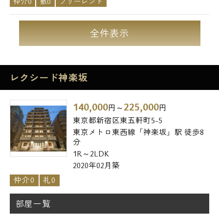
仲介0
敷0
フリーレント
全件表示
レクシード神楽坂
140,000
225,000
円～
円
東京都新宿区東五軒町5-5
東京メトロ東西線「神楽坂」駅 徒歩8
分
1R～2LDK
2020年02月築
仲介0
礼0
部屋一覧