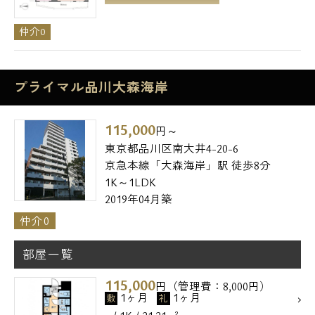
仲介0
プライマル品川大森海岸
115,000
円～
東京都品川区南大井4-20-6
京急本線「大森海岸」駅 徒歩8分
1K～1LDK
2019年04月築
仲介0
部屋一覧
115,000
円（管理費：8,000円）
1ヶ月
1ヶ月
敷
礼