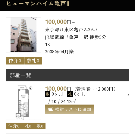
ヒューマンハイム亀戸Ⅱ
100,000
円～
東京都江東区亀戸2-39-7
JR総武線「亀戸」駅 徒歩5分
1K
2008年04月築
仲介0
敷礼0
部屋一覧
100,000
円（管理費：12,000円）
0ヶ月
0ヶ月
敷
礼
- / 1K / 24.12m²
検討リストに追加
仲介0
礼0
敷0