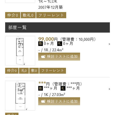
1R～1LDK
2007年12月築
仲介0
敷礼0
フリーレント
部屋一覧
99,000
円（管理費：10,000円）
0ヶ月
0ヶ月
敷
礼
- / 1R / 22.4m²
検討リストに追加
仲介0
礼0
敷0
フリーレント
***
円（管理費：***円）
***ヶ月
***ヶ月
敷
礼
- / 1K / 27.03m²
検討リストに追加