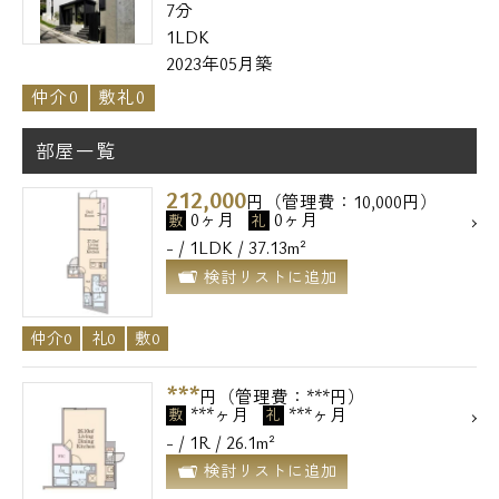
7分
1LDK
2023年05月築
仲介0
敷礼0
部屋一覧
212,000
円（管理費：10,000円）
0ヶ月
0ヶ月
敷
礼
- / 1LDK / 37.13m²
検討リストに追加
仲介0
礼0
敷0
***
円（管理費：***円）
***ヶ月
***ヶ月
敷
礼
- / 1R / 26.1m²
検討リストに追加