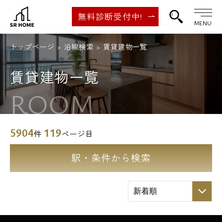
無料診断受付中!
MENU
トップページ
沿線検索
賃貸建物一覧
賃貸建物一覧
ROOM
5904
119
件
ページ目
駅・条件から検索