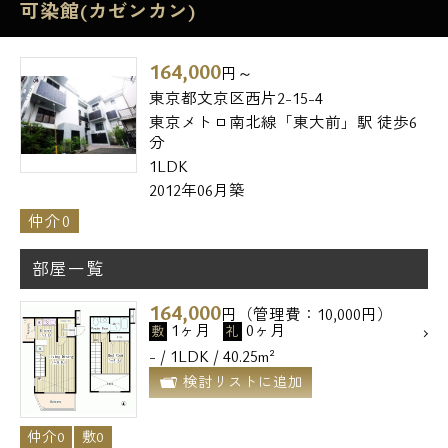
可染館(カゼンカン)
164,000
円～
東京都文京区西片2-15-4
東京メトロ南北線「東大前」駅 徒歩6
分
1LDK
2012年06月築
仲介0
部屋一覧
164,000
円（管理費：10,000円）
1ヶ月
0ヶ月
敷
礼
- / 1LDK / 40.25m²
検討リストに追加
仲介0
敷0