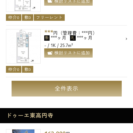
検討リストに追加
メールでお問い合わせ
仲介0
敷0
フリーレント
お問い合わせ
***
円（管理費：***円）
***ヶ月
***ヶ月
敷
礼
- / 1K / 25.7m²
検討リストに追加
仲介0
敷0
全件表示
ドゥーエ東高円寺