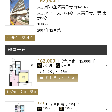
162,000
円～
東京都杉並区高円寺南1-13-2
東京メトロ丸の内線「東高円寺」駅 徒
歩5分
1DK～1DK
2007年12月築
仲介0
敷礼0
部屋一覧
162,000
円（管理費：15,000円）
0ヶ月
0ヶ月
敷
礼
- / 1LDK / 35.46m²
検討リストに追加
仲介0
礼0
敷0
***
円（管理費：***円）
***ヶ月
***ヶ月
敷
礼