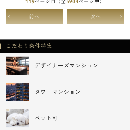
119
5904
ページ目（全
ページ中）
前へ
次へ
こだわり条件特集
デザイナーズマンション
タワーマンション
ペット可