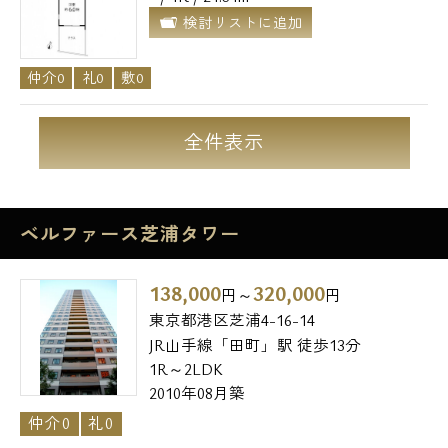
検討リストに追加
仲介0
礼0
敷0
全件表示
ベルファース芝浦タワー
138,000
320,000
円～
円
東京都港区芝浦4-16-14
JR山手線「田町」駅 徒歩13分
1R～2LDK
2010年08月築
仲介0
礼0