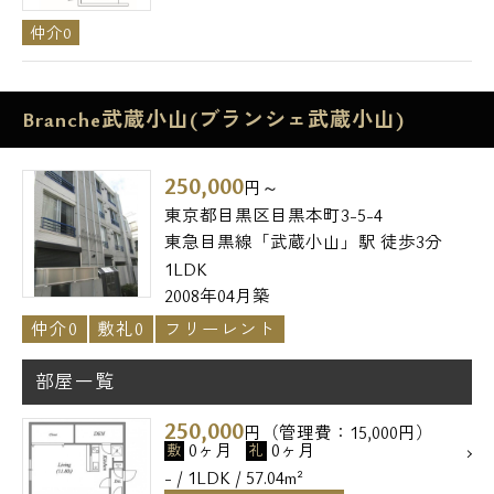
仲介0
Branche武蔵小山(ブランシェ武蔵小山)
250,000
円～
東京都目黒区目黒本町3-5-4
東急目黒線「武蔵小山」駅 徒歩3分
1LDK
2008年04月築
仲介0
敷礼0
フリーレント
部屋一覧
250,000
円（管理費：15,000円）
0ヶ月
0ヶ月
敷
礼
- / 1LDK / 57.04m²