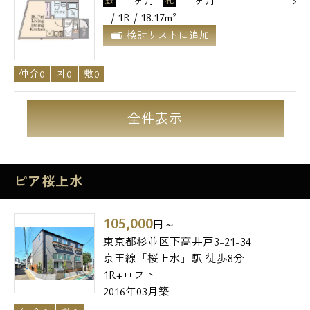
敷
礼
- / 1R / 18.17m²
検討リストに追加
仲介0
礼0
敷0
全件表示
ピア桜上水
105,000
円～
東京都杉並区下高井戸3-21-34
京王線「桜上水」駅 徒歩8分
1R+ロフト
2016年03月築