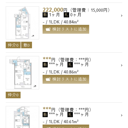
222,000
円（管理費：15,000円）
1ヶ月
0ヶ月
敷
礼
- / 1LDK / 40.84m²
検討リストに追加
仲介0
敷0
***
円（管理費：***円）
***ヶ月
***ヶ月
敷
礼
- / 1LDK / 40.86m²
検討リストに追加
電話でお問い合わせ
仲介0
0120-500-529
***
円（管理費：***円）
***ヶ月
***ヶ月
敷
礼
営業時間 10：00～18：00
- / 1LDK / 40.61m²