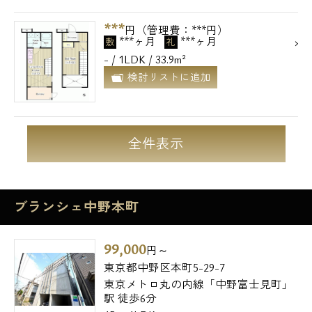
***
円（管理費：***円）
***ヶ月
***ヶ月
敷
礼
- / 1LDK / 33.9m²
検討リストに追加
全件表示
ブランシェ中野本町
99,000
円～
東京都中野区本町5-29-7
東京メトロ丸の内線「中野富士見町」
駅 徒歩6分