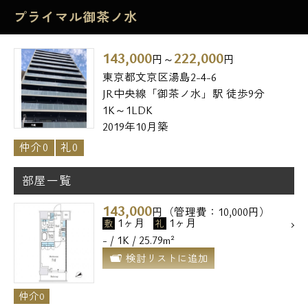
プライマル御茶ノ水
143,000
222,000
円～
円
東京都文京区湯島2-4-6
JR中央線「御茶ノ水」駅 徒歩9分
1K～1LDK
2019年10月築
仲介0
礼0
部屋一覧
143,000
円（管理費：10,000円）
1ヶ月
1ヶ月
敷
礼
- / 1K / 25.79m²
検討リストに追加
仲介0