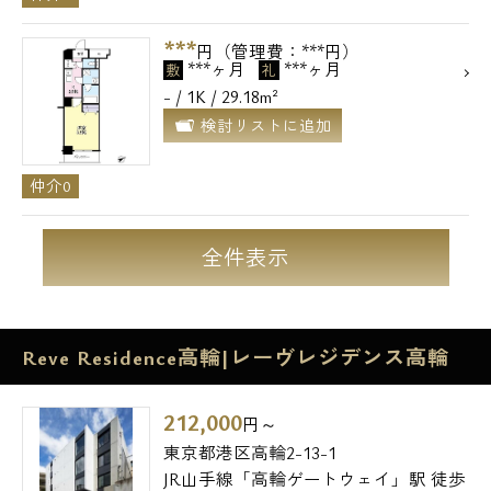
***
円（管理費：***円）
***ヶ月
***ヶ月
敷
礼
- / 1K / 29.18m²
検討リストに追加
仲介0
全件表示
Reve Residence高輪|レーヴレジデンス高輪
212,000
円～
東京都港区高輪2-13-1
JR山手線「高輪ゲートウェイ」駅 徒歩