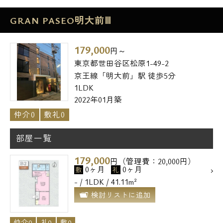
GRAN PASEO明大前Ⅲ
179,000
円～
東京都世田谷区松原1-49-2
京王線「明大前」駅 徒歩5分
1LDK
2022年01月築
仲介0
敷礼0
部屋一覧
179,000
円（管理費：20,000円）
0ヶ月
0ヶ月
敷
礼
- / 1LDK / 41.11m²
検討リストに追加
仲介0
礼0
敷0