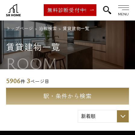
無料診断受付中!
MENU
トップページ
沿線検索
賃貸建物一覧
賃貸建物一覧
ROOM
5906
3
件
ページ目
駅・条件から検索