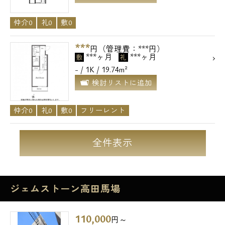
仲介0
礼0
敷0
***
円（管理費：***円）
***ヶ月
***ヶ月
敷
礼
- / 1K / 19.74m²
検討リストに追加
仲介0
礼0
敷0
フリーレント
全件表示
ジェムストーン高田馬場
110,000
円～