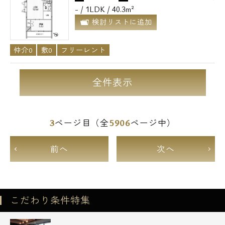
- / 1LDK / 40.3m²
検討リストに追加
仲介0
敷0
フリーレント
全件表示
3
5906
ページ目（全
ページ中）
前へ
次へ
こだわり条件特集