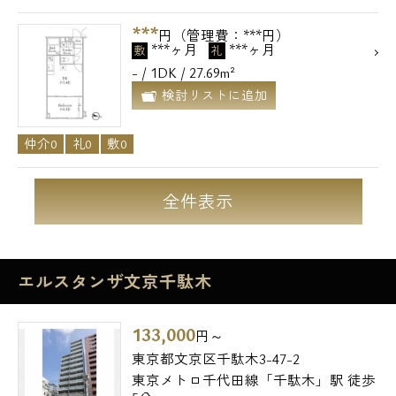
***
円（管理費：***円）
***ヶ月
***ヶ月
敷
礼
- / 1DK / 27.69m²
検討リストに追加
仲介0
礼0
敷0
全件表示
エルスタンザ文京千駄木
133,000
円～
東京都文京区千駄木3-47-2
東京メトロ千代田線「千駄木」駅 徒歩