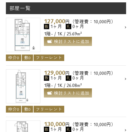
部屋一覧
127,000
円（管理費：10,000円）
1ヶ月
0ヶ月
敷
礼
1階- / 1K / 25.69m²
検討リストに追加
仲介0
敷0
フリーレント
129,000
円（管理費：10,000円）
1ヶ月
0ヶ月
敷
礼
1階- / 1K / 26.08m²
検討リストに追加
電話でお問い合わせ
仲介0
敷0
フリーレント
0120-500-529
130,000
営業時間 10：00～18：00
円（管理費：10,000円）
1ヶ月
0ヶ月
敷
礼