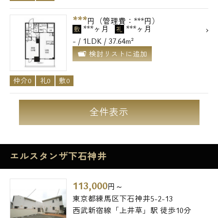
***
円（管理費：***円）
***ヶ月
***ヶ月
敷
礼
- / 1LDK / 37.64m²
検討リストに追加
仲介0
礼0
敷0
全件表示
エルスタンザ下石神井
113,000
円～
東京都練馬区下石神井5-2-13
西武新宿線「上井草」駅 徒歩10分