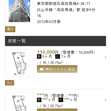
東京都新宿区高田馬場4-38-11
JR山手線「高田馬場」駅 徒歩9分
1K
2013年03月築
敷0
部屋一覧
110,000
円（管理費：10,000円）
0ヶ月
1ヶ月
敷
礼
- / 1K / 20.75m²
検討リストに追加
礼0
***
円（管理費：***円）
***ヶ月
***ヶ月
敷
礼
- / 1K / 20.75m²