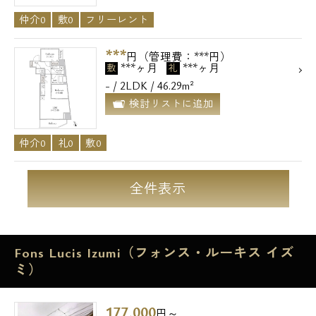
仲介0
敷0
フリーレント
***
円（管理費：***円）
***ヶ月
***ヶ月
敷
礼
- / 2LDK / 46.29m²
検討リストに追加
仲介0
礼0
敷0
全件表示
Fons Lucis Izumi（フォンス・ルーキス イズ
ミ）
177,000
円～