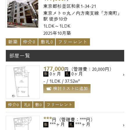
東京都杉並区和泉1-34-21
東京メトロ丸ノ内方南支線「方南町」
駅 徒歩10分
1LDK～1LDK
2025年10月築
新築
仲介0
敷礼0
フリーレント
部屋一覧
177,000
円（管理費：20,000円）
0ヶ月
0ヶ月
敷
礼
- / 1LDK / 37.52m²
検討リストに追加
仲介0
礼0
敷0
フリーレント
***
円（管理費：***円）
***ヶ月
***ヶ月
敷
礼