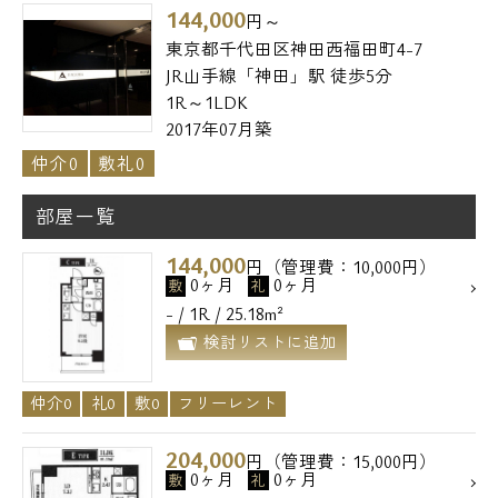
144,000
円～
東京都千代田区神田西福田町4-7
JR山手線「神田」駅 徒歩5分
1R～1LDK
2017年07月築
仲介0
敷礼0
部屋一覧
144,000
円（管理費：10,000円）
0ヶ月
0ヶ月
敷
礼
- / 1R / 25.18m²
検討リストに追加
仲介0
礼0
敷0
フリーレント
204,000
円（管理費：15,000円）
0ヶ月
0ヶ月
敷
礼