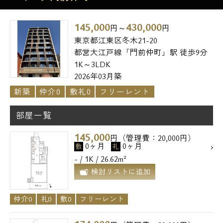
145,000
430,000
円～
円
東京都江東区冬木21-20
都営大江戸線「門前仲町」駅 徒歩9分
1K～3LDK
2026年03月築
新築
仲介0
敷礼0
フリーレント
部屋一覧
145,000
円（管理費：20,000円）
0ヶ月
0ヶ月
敷
礼
- / 1K / 26.62m²
検討リストに追加
仲介0
礼0
敷0
フリーレント