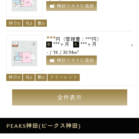
検討リストに追加
仲介0
礼0
敷0
***
円（管理費：***円）
***ヶ月
***ヶ月
敷
礼
- / 1K / 30.94m²
検討リストに追加
仲介0
礼0
敷0
フリーレント
全件表示
PEAKS神田(ピークス神田)