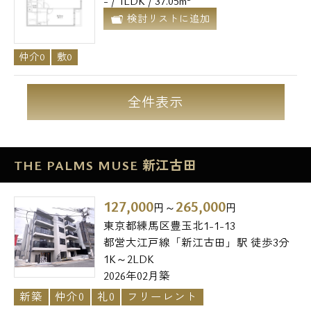
- / 1LDK / 37.05m²
検討リストに追加
仲介0
敷0
全件表示
THE PALMS MUSE 新江古田
127,000
265,000
円～
円
東京都練馬区豊玉北1-1-13
都営大江戸線「新江古田」駅 徒歩3分
1K～2LDK
2026年02月築
新築
仲介0
礼0
フリーレント