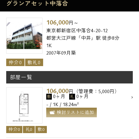
グランアセット中落合
106,000
円～
東京都新宿区中落合4-20-12
都営大江戸線「中井」駅 徒歩8分
1K
2007年09月築
仲介0
敷礼0
部屋一覧
106,000
円（管理費：5,000円）
0ヶ月
0ヶ月
敷
礼
- / 1K / 18.24m²
検討リストに追加
仲介0
礼0
敷0