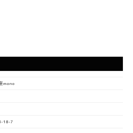
mono
18-7