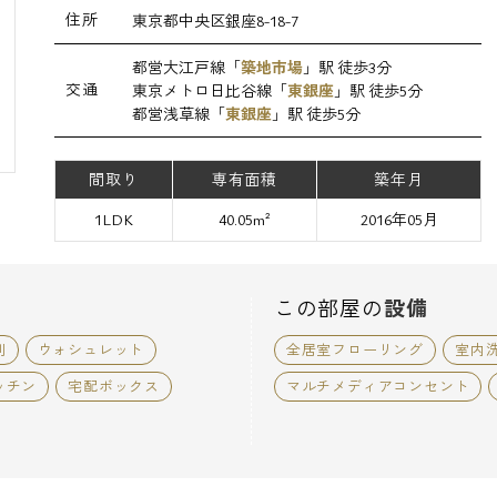
住所
東京都中央区銀座8-18-7
都営大江戸線「
築地市場
」駅 徒歩3分
交通
東京メトロ日比谷線「
東銀座
」駅 徒歩5分
都営浅草線「
東銀座
」駅 徒歩5分
間取り
専有面積
築年月
1LDK
40.05m²
2016年05月
この部屋の
設備
別
ウォシュレット
全居室フローリング
室内
ッチン
宅配ボックス
マルチメディアコンセント