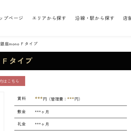
ップページ
エリアから探す
沿線・駅から探す
店
銀座mono Ｆタイプ
 Ｆタイプ
約はこちら
***
賃料
***
円（管理費：
円）
敷金
***ヶ月
礼金
***ヶ月