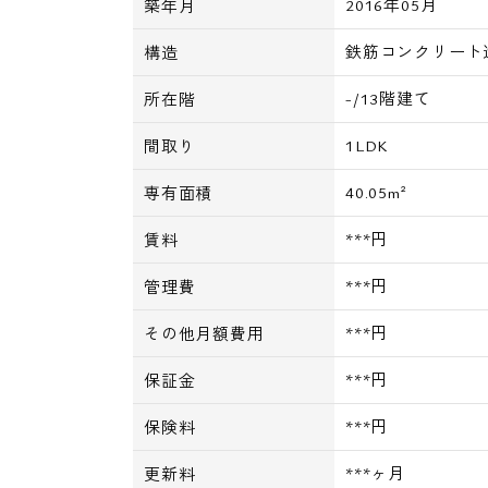
2016年05月
築年月
鉄筋コンクリート
構造
-/13階建て
所在階
1LDK
間取り
40.05m²
専有面積
***円
賃料
***円
管理費
***円
その他月額費用
***円
保証金
***円
保険料
***ヶ月
更新料