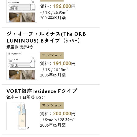
196,000
賃料：
円
- / 1R / 26.95m²
2006年09月築
ジ・オーブ・ルミナス(The ORB
LUMINOUS) Bタイプ（ｼｬﾜｰ）
銀座駅 徒歩4分
マンション
194,000
賃料：
円
- / 1R / 26.15m²
2006年09月築
VORT銀座residence Fタイプ
銀座一丁目駅 徒歩3分
マンション
200,000
賃料：
円
- / Studio / 28.39m²
2006年05月築