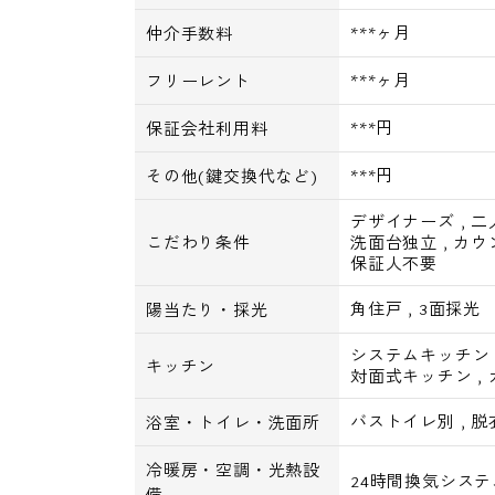
***ヶ月
仲介手数料
***ヶ月
フリーレント
***円
保証会社利用料
***円
その他(鍵交換代など)
デザイナーズ
,
二
こだわり条件
洗面台独立
,
カウ
保証人不要
角住戸
,
3面採光
陽当たり・採光
システムキッチン
キッチン
対面式キッチン
,
バストイレ別
,
脱
浴室・トイレ・洗面所
冷暖房・空調・光熱設
24時間換気システ
備