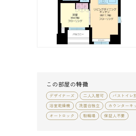
この部屋の
特徴
デザイナーズ
二人入居可
バストイレ
浴室乾燥機
洗面台独立
カウンターキ
オートロック
駐輪場
保証人不要