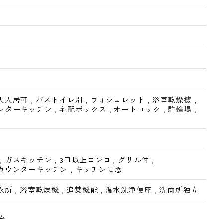
人入居可
,
バストイレ別
,
ウォシュレット
,
浴室乾燥機
,
ンターキッチン
,
宅配ボックス
,
オートロック
,
駐輪場
,
,
ガスキッチン
,
3口以上コンロ
,
グリル付
,
カウンターキッチン
,
キッチンに窓
衣所
,
浴室乾燥機
,
追焚機能
,
温水洗浄便座
,
洗面所独立
ム