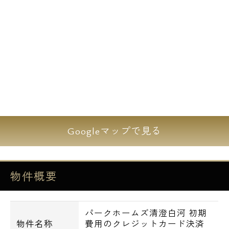
リー向けマンションです。マンションの東側
には「清澄庭園」、西側には「隅田川」と自
然に囲まれた住環境です。
エスアールホームでは初期費用をお持ちのク
レジットカードで決済することが可能です。
アメックス・JCB・VISA・マスター・
DISCOVERの利用が可能です。
Googleマップで見る
【設備】
■オートロック
物件概要
■宅配ボックス
■防犯カメラ
■エレベーター
パークホームズ清澄白河 初期
■24時間ゴミ置き場
物件名称
費用のクレジットカード決済