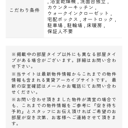
,
浴室乾燥機
,
洗面台独立
,
スリーエフ日本橋中洲店・・328m
カウンターキッチン
,
こだわり条件
ウォークインクローゼット
,
●ドラッグストア
宅配ボックス
,
オートロック
,
駐車場
,
駐輪場
,
床暖房
,
ドラッグイレブンT－CAT店・・412m
保証人不要
トモズトルナーレ浜町店・・582m
ヘルスケアセイジョー清澄白河店・・692m
※掲載中の部屋タイプ以外にも異なる部屋タイ
●ホームセンター
プがある場合がございます。詳細はお問い合わ
ホームセンターコーナン江東深川店・・
せ下さい。
470m
※当サイトは最新物件情報からこれまでの物件
情報も含まれる賃貸アーカイブサイトです。 最
新の空室確認はメールかお電話にてお問い合わ
●飲食店
電話でお問い合わせ
せください。
マクドナルド箱崎T－CAT店・・392m
※お問い合わせ頂きました物件が満室の場合で
0120-500-529
すし三崎丸箱崎ターミナル店・・393m
も、これまでの物件情報をご参考に『空き待ち
予約』とスタッフにお伝え頂ければご希望のお
カフェ・ド・クリエT－CAT店・・412m
部屋が空き次第、お客様へご連絡させて頂きま
営業時間 10：00～18：00
す。