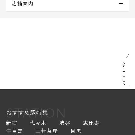
店舗案内
PAGE TOP
STATION
おすすめ駅特集
新宿
代々木
渋谷
恵比寿
中目黒
三軒茶屋
目黒