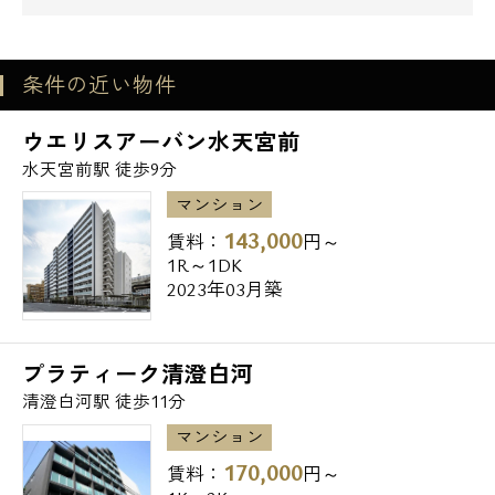
●幼稚園・保育園
メールでお問い合わせ
中央区立有馬幼稚園・・503m
深川一丁目保育園・・522m
条件の近い物件
お問い合わせ
さわやか保育園・日本橋浜町・・552m
ウエリスアーバン水天宮前
●郵便局
水天宮前駅 徒歩9分
江東永代郵便局・・442m
マンション
IBM箱崎ビル内郵便局・・452m
143,000
賃料：
円～
東京シティターミナル内郵便局・・478m
1R～1DK
2023年03月築
●図書館
江東区立深川図書館・・466m
プラティーク清澄白河
清澄白河駅 徒歩11分
●銀行
マンション
みずほ銀行深川支店・・659m
170,000
みずほ銀行新川支店・・693m
賃料：
円～