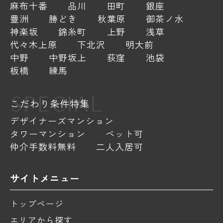
麻布十番
品川
田町
銀座
豊洲
勝どき
秋葉原
御茶ノ水
神楽坂
錦糸町
上野
浅草
代々木上原
下北沢
明大前
中野
中野坂上
荻窪
池袋
板橋
練馬
SPECIAL
こだわり条件特集
デザイナーズマンション
タワーマンション
ペット可
仲介手数料無料
二人入居可
サイトメニュー
トップページ
エリアから探す