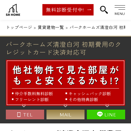
無料診断受付中!
MENU
トップページ
賃貸建物一覧
パークホームズ清澄白河 初期
パークホームズ清澄白河 初期費用のク
レジットカード決済対応可
TEL
MAIL
LINE