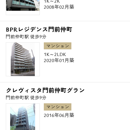
1K～2K
2008年02月築
【交通】
東京メトロ半蔵門線 水天宮前/徒歩9分
BPRレジデンス門前仲町
東京メトロ半蔵門線・都営大江戸線 清澄白
門前仲町駅 徒歩9分
河/徒歩10分
マンション
東京メトロ東西線・都営大江戸線 門前仲町/
1K～2LDK
徒歩12分
2020年01月築
【概要】
クレヴィスタ門前仲町グラン
構造・規模：鉄筋コンクリート造 地上15階建
門前仲町駅 徒歩9分
総戸数：159戸
マンション
専有面積：53.42m²（約16.15坪）～
2016年06月築
77.88m²（約23.55坪）
タイプ：2LDK・3LDK