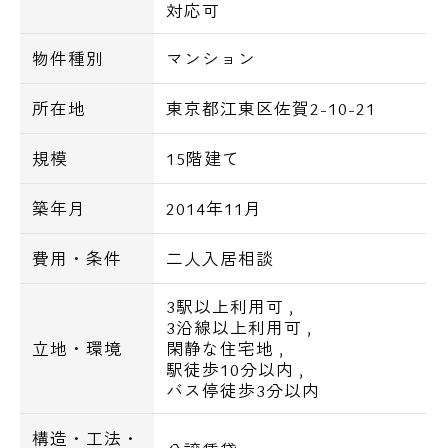
■内廊下
対応可
物件種別
マンション
■ＴＶモニター付インターホン
■グリル付システムキッチン
所在地
東京都江東区佐賀2-10-21
■食洗機
■浄水器
規模
15階建て
■床暖房
■浴室乾燥機
築年月
2014年11月
■追炊きバス
■シャワートイレ
費用・条件
二人入居相談
■独立洗面化粧台
3駅以上利用可
,
■バストイレ別
3沿線以上利用可
,
■エアコン
立地・環境
閑静な住宅地
,
駅徒歩10分以内
,
バス停徒歩3分以内
■ＢＳ・ＣＳ
■インターネット
構造・工法・