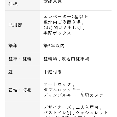
分譲賃貸
仕様
■駐車場
エレベーター2基以上
,
敷地内ごみ置き場
,
■駐輪場
共用部
24時間ゴミ出し可
,
宅配ボックス
【周辺環境】
築年
築5年以内
●スーパー
駐車・駐輪
駐輪場
,
敷地内駐車場
まいばすけっと清澄1丁目店・・202m
まいばすけっと清洲橋西店・・340m
庭
中庭付き
まいばすけっと日本橋箱崎町店・・363m
オートロック
,
●コンビニ
管理・防犯
ダブルロックキー
,
ディンプルキー
,
防犯カメラ
セブンイレブン江東佐賀2丁目店・・213m
ファミリーマートリバーゲート箱崎店・・
デザイナーズ
,
二人入居可
,
282m
バストイレ別
,
ウォシュレット