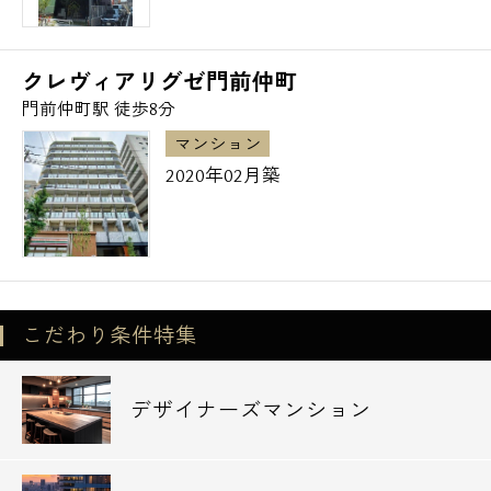
駐車場：機械式 47台・平面 1台（要相談）
バイク置場：2台（要相談）
ミニバイク置場：15台（要相談）
クレヴィアリグゼ門前仲町
駐輪場：318台（1住戸1台）
門前仲町駅 徒歩8分
マンション
～江東区の高級賃貸マンション・デザイナー
2020年02月築
ズマンション～
その他のエリアも含めお気軽にエスアールホ
ームまでお問い合わせ下さい。
こだわり条件特集
デザイナーズマンション