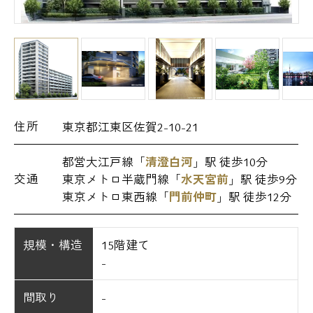
住所
東京都江東区佐賀2-10-21
都営大江戸線「
清澄白河
」駅 徒歩10分
交通
東京メトロ半蔵門線「
水天宮前
」駅 徒歩9分
東京メトロ東西線「
門前仲町
」駅 徒歩12分
規模・構造
15階建て
-
間取り
-