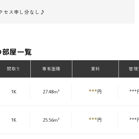
アクセス申し分なし♪
の部屋一覧
間取り
専有面積
賃料
管理
***
1K
27.48m²
円
***
***
1K
25.56m²
円
***