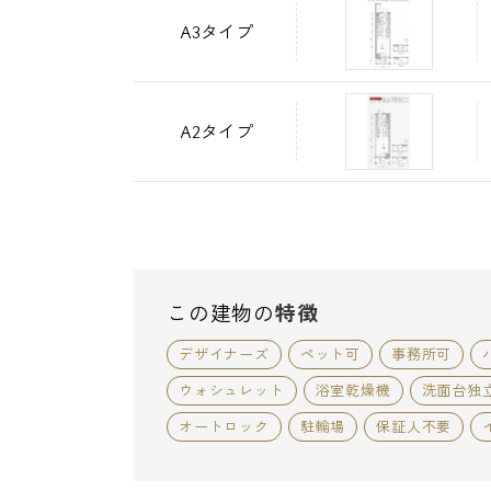
A3タイプ
A2タイプ
この建物の
特徴
デザイナーズ
ペット可
事務所可
ウォシュレット
浴室乾燥機
洗面台独
オートロック
駐輪場
保証人不要