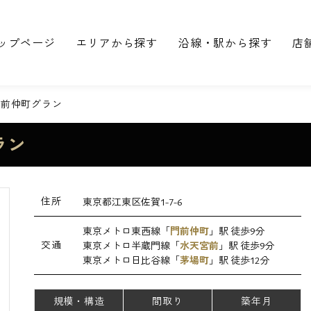
ップページ
エリアから探す
沿線・駅から探す
店
門前仲町グラン
ラン
住所
東京都江東区佐賀1-7-6
東京メトロ東西線「
門前仲町
」駅 徒歩9分
交通
東京メトロ半蔵門線「
水天宮前
」駅 徒歩9分
東京メトロ日比谷線「
茅場町
」駅 徒歩12分
規模・構造
間取り
築年月