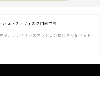
ンションクレヴィスタ門前中町--
ですが、デザイナーズマンションには希少なペット
いる方にお勧めです。
、茅場町駅があり複数路線利用可能で交通アクセ
プになり、鍵をバッグやポケットに入れたままド
があり快適なライフスタイルを送れます。
=====