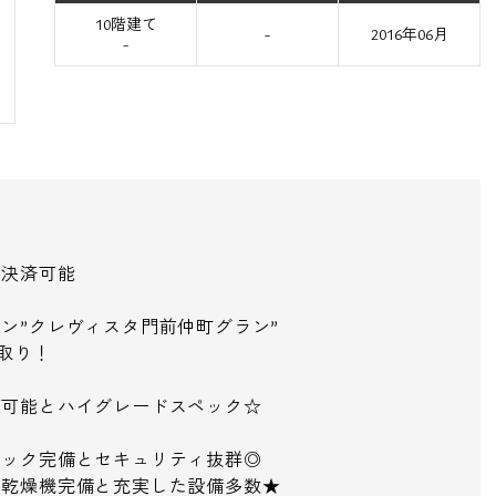
10階建て
-
2016年06月
-
ド決済可能
ン”クレヴィスタ門前仲町グラン”
取り！
育可能とハイグレードスペック☆
ロック完備とセキュリティ抜群◎
室乾燥機完備と充実した設備多数★