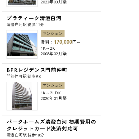
2023年03月築
プラティーク清澄白河
清澄白河駅 徒歩11分
マンション
170,000
賃料：
円～
1K～2K
2008年02月築
BPRレジデンス門前仲町
門前仲町駅 徒歩9分
マンション
1K～2LDK
2020年01月築
パークホームズ清澄白河 初期費用の
クレジットカード決済対応可
清澄白河駅 徒歩10分