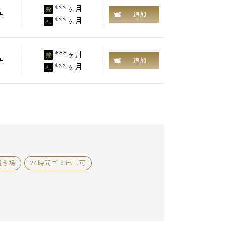
***ヶ月
敷
円
追加
***ヶ月
礼
***ヶ月
敷
円
追加
***ヶ月
礼
置き場
24時間ゴミ出し可