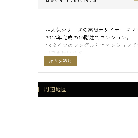
営業時間
10：00～19：00
--人気シリーズの高級デザイナーズマ
2016年完成の10階建てマンション。
1Kタイプのシングル向けマンション
可で御座います。
今後ペットを飼う予定、現在飼われて
徒歩圏内には門前仲町駅、水天宮前駅
スに便利な住環境。
オートロックや玄関扉が電子キータイ
周辺地図
アを開けることが出来ます。
駅から帰り道にはコンビニ・スーパー
Equipment=====================
■オートロック
■防犯カメラ