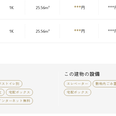
***
1K
25.56m²
円
***
***
1K
25.56m²
円
***
この建物の
設備
バストイレ別
エレベーター
敷地内ごみ
立
宅配ボックス
宅配ボックス
インターネット無料