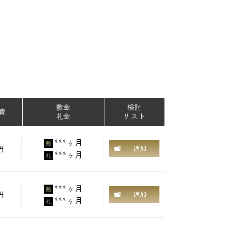
敷金
検討
費
礼金
リスト
***ヶ月
敷
円
追加
***ヶ月
礼
***ヶ月
敷
円
追加
***ヶ月
礼