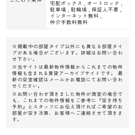
宅配ボックス
,
オートロック
,
すき家新川永代橋店・・376m
駐車場
,
駐輪場
,
保証人不要
,
インターネット無料
,
タリーズコーヒーIBM箱崎店・・395m
仲介手数料無料
らあめん花月嵐門前仲町店・・455m
●郵便局
※掲載中の部屋タイプ以外にも異なる部屋タイ
江東永代郵便局・・53m
プがある場合がございます。詳細はお問い合わ
IBM箱崎ビル内郵便局・・454m
せ下さい。
深川一郵便局・・525m
※当サイトは最新物件情報からこれまでの物件
情報も含まれる賃貸アーカイブサイトです。 最
新の空室確認はメールかお電話にてお問い合わ
●図書館
せください。
江東区立深川図書館・・645m
電話でお問い合わせ
※お問い合わせ頂きました物件が満室の場合で
も、これまでの物件情報をご参考に『空き待ち
予約』とスタッフにお伝え頂ければご希望のお
0120-500-529
●銀行
部屋が空き次第、お客様へご連絡させて頂きま
銀行深川支店・・295m
す。
営業時間 10：00～18：00
みずほ銀行新川支店・・441m
城北信用金庫深川支店・・597m