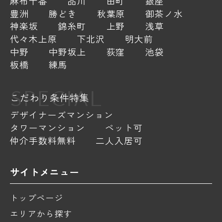
麻布十番
品川
田町
銀座
豊洲
勝どき
秋葉原
御茶ノ水
神楽坂
錦糸町
上野
浅草
代々木上原
下北沢
明大前
中野
中野坂上
荻窪
池袋
板橋
練馬
SPECIAL
こだわり条件特集
デザイナーズマンション
タワーマンション
ペット可
仲介手数料無料
二人入居可
サイトメニュー
トップページ
エリアから探す