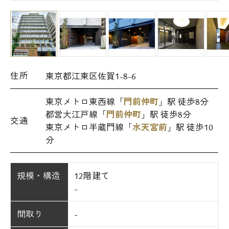
住所
東京都江東区佐賀1-8-6
東京メトロ東西線「
門前仲町
」駅 徒歩8分
都営大江戸線「
門前仲町
」駅 徒歩8分
交通
東京メトロ半蔵門線「
水天宮前
」駅 徒歩10
分
規模・構造
12階建て
-
間取り
-