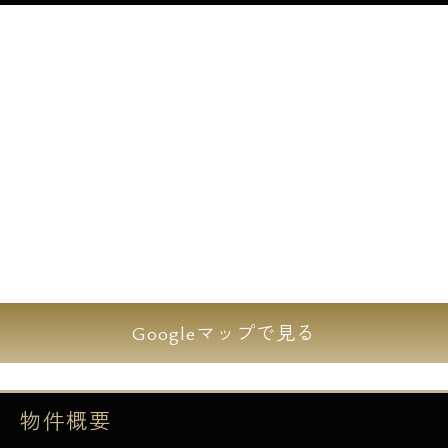
オートロック、防犯カメラも完備で安心セキ
ュリティ、マンションン周辺にはスーパー、
コンビニ、ドラッグストアなどもあり日々の
生活のお買い物にも便利な住環境です。
お部屋は1DKの間取りプランで食器洗い乾燥
機、追炊きバス、システムキッチン、浴室乾
燥機など充実の室内設備♪インターネットも
無料で利用ができるのも嬉しいポイントで
す。
Googleマップで見る
エスアールホームでは仲介手数料最大無料！
初期費用をお持ちのクレジットカードで決済
することが可能です。アメックス・JCB・
物件概要
VISA・マスター・DISCOVERの利用が可能で
す。