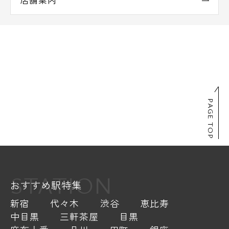
店舗案内
PAGE TOP
STATION
おすすめ駅特集
新宿
代々木
渋谷
恵比寿
中目黒
三軒茶屋
目黒