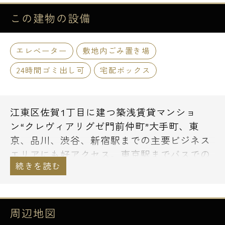
この建物の
設備
エレベーター
敷地内ごみ置き場
24時間ゴミ出し可
宅配ボックス
江東区佐賀1丁目に建つ築浅賃貸マンショ
ン“クレヴィアリグゼ門前仲町”大手町、東
京、品川、渋谷、新宿駅までの主要ビジネス
エリアにも好アクセス。東京駅までバスでの
移動も可能です。コンビニ、飲食店はもちろ
ん近くにはスーパー“赤札堂”もあります。地
元の方が集う居酒屋さんやご飯屋さんも多く
お気に入りのお店を見つけてみてはいかがで
周辺地図
しょうか。