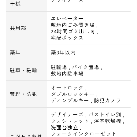
仕様
マルエツプチ新川一丁目店・・481m
まいばすけっと日本橋箱崎町店・・500m
エレベーター
,
敷地内ごみ置き場
,
まいばすけっと清澄1丁目店・・595m
共用部
24時間ゴミ出し可
,
宅配ボックス
●コンビニ
ローソン永代橋店・・187m
築年
築3年以内
セブンイレブン江東永代2丁目店・・229m
駐輪場
,
バイク置場
,
ファミリーマート江東福住二丁目店・・
駐車・駐輪
敷地内駐車場
322m
オートロック
,
●ドラッグストア
管理・防犯
ダブルロックキー
,
ディンプルキー
,
防犯カメラ
くすりの福太郎門前仲町店・・591m
ココカラファイン門前仲町店・・636m
デザイナーズ
,
バストイレ別
,
スギ薬局新川一丁目店・・641m
ウォシュレット
,
浴室乾燥機
,
洗面台独立
,
ウォークインクローゼット
,
●飲食店
こだわり条件