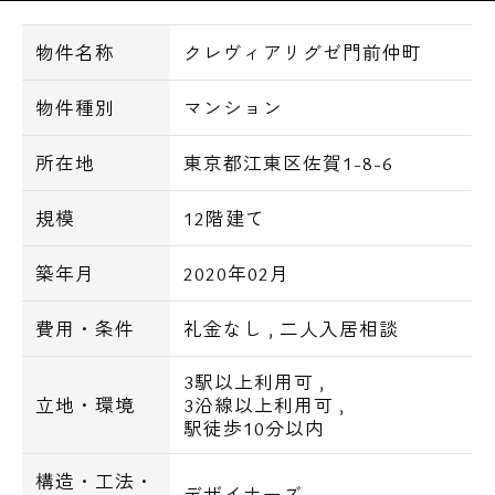
物件名称
クレヴィアリグゼ門前仲町
～設備～
物件種別
マンション
オートロック、防犯カメラ、宅配ボックス、
エレベーター（1基）、ゴミ置き場、TVモニ
所在地
東京都江東区佐賀1-8-6
ター付インターホン、システムキッチン、2
口ガスコンロ、食器洗い乾燥機、追焚き機能
規模
12階建て
付バス、浴室換気乾燥機、温水洗浄機能付き
築年月
2020年02月
便座、バストイレ別、独立洗面化粧台、エア
コン、フローリング、BS・CS、インターネッ
費用・条件
礼金なし
,
二人入居相談
ト無料（IUCインターネット：有線）、駐車
場、バイク置場、駐輪場
3駅以上利用可
,
立地・環境
3沿線以上利用可
,
駅徒歩10分以内
～周辺環境～
構造・工法・
●スーパー
デザイナーズ