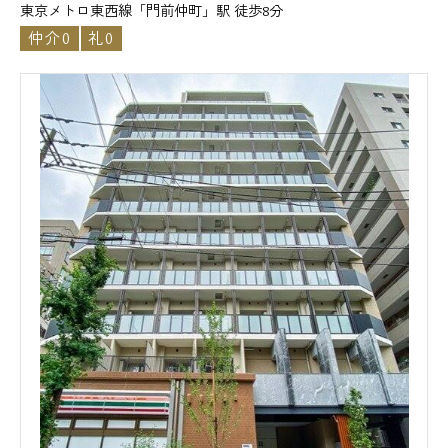
東京メトロ東西線「門前仲町」駅 徒歩8分
仲介0
礼0