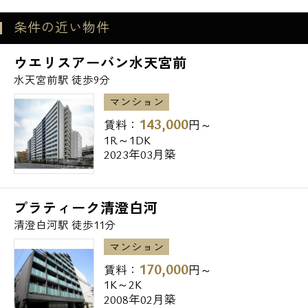
メールでお問い合わせ
条件の近い物件
【物件概要】
お問い合わせ
ウエリスアーバン水天宮前
物件名 ：クレヴィアリグゼ門前仲町
水天宮前駅 徒歩9分
所在地 ：東京都江東区佐賀1-8-6
マンション
構造･規模 ：鉄筋コンクリート 造地上12階建
143,000
賃料：
円～
て
1R～1DK
完成 ：2020年2月
2023年03月築
総戸数 ：79戸
間取り ：1DK（77戸）・1LDK（1戸）・
プラティーク清澄白河
2LDK（1戸）
清澄白河駅 徒歩11分
マンション
【交通】
170,000
賃料：
円～
1K～2K
東京メトロ東西線・都営大江戸線 門前仲町
2008年02月築
駅/徒歩8分