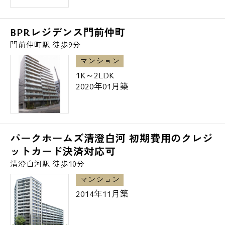
東京メトロ東西線 茅場町駅/徒歩13分
東京メトロ半蔵門線 水天宮前駅/徒歩10分
BPRレジデンス門前仲町
門前仲町駅 徒歩9分
～江東区の高級賃貸マンション・デザイナー
マンション
ズマンション～
1K～2LDK
その他のエリアも含めお気軽にエスアールホ
2020年01月築
ームまでお問い合わせ下さい。
パークホームズ清澄白河 初期費用のクレジ
ットカード決済対応可
清澄白河駅 徒歩10分
マンション
2014年11月築